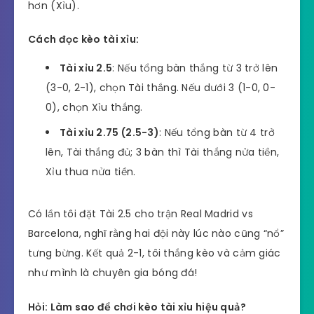
hơn (Xỉu).
Cách đọc kèo tài xỉu:
Tài xỉu 2.5
: Nếu tổng bàn thắng từ 3 trở lên
(3-0, 2-1), chọn Tài thắng. Nếu dưới 3 (1-0, 0-
0), chọn Xỉu thắng.
Tài xỉu 2.75 (2.5-3)
: Nếu tổng bàn từ 4 trở
lên, Tài thắng đủ; 3 bàn thì Tài thắng nửa tiền,
Xỉu thua nửa tiền.
Có lần tôi đặt Tài 2.5 cho trận Real Madrid vs
Barcelona, nghĩ rằng hai đội này lúc nào cũng “nổ”
tưng bừng. Kết quả 2-1, tôi thắng kèo và cảm giác
như mình là chuyên gia bóng đá!
Hỏi: Làm sao để chơi kèo tài xỉu hiệu quả?