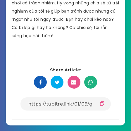
chơi có trách nhiệm. Hy vọng những chia sẻ từ trải
nghiệm của tôi sẽ giúp bạn tránh được những cú
“ngã” như tôi ngày trước. Bạn hay chơi kèo nào?
Có bí kíp gì hay ho không? Cứ chia sẻ, tôi sẵn
sàng học hỏi thêm!
Share Article: