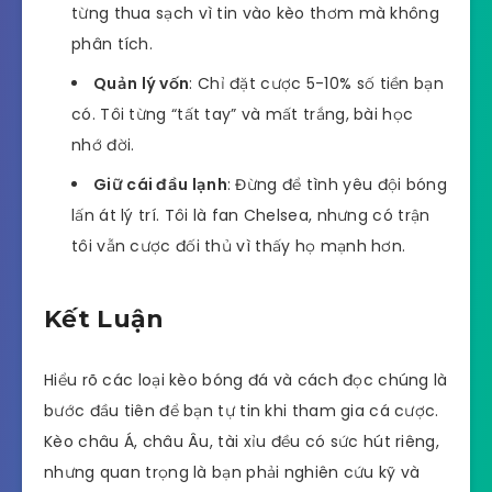
từng thua sạch vì tin vào kèo thơm mà không
phân tích.
Quản lý vốn
: Chỉ đặt cược 5-10% số tiền bạn
có. Tôi từng “tất tay” và mất trắng, bài học
nhớ đời.
Giữ cái đầu lạnh
: Đừng để tình yêu đội bóng
lấn át lý trí. Tôi là fan Chelsea, nhưng có trận
tôi vẫn cược đối thủ vì thấy họ mạnh hơn.
Kết Luận
Hiểu rõ các loại kèo bóng đá và cách đọc chúng là
bước đầu tiên để bạn tự tin khi tham gia cá cược.
Kèo châu Á, châu Âu, tài xỉu đều có sức hút riêng,
nhưng quan trọng là bạn phải nghiên cứu kỹ và