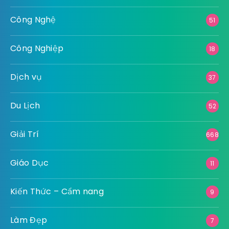
Công Nghệ
51
Công Nghiệp
18
Dịch vụ
37
Du Lịch
52
Giải Trí
668
Giáo Dục
11
Kiến Thức – Cẩm nang
9
Làm Đẹp
7