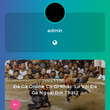
admin
Tháng 9 1, 2023
Đá Gà Online Có Gì Khác So Với Đá
Gà Ngoài Đời Thật?