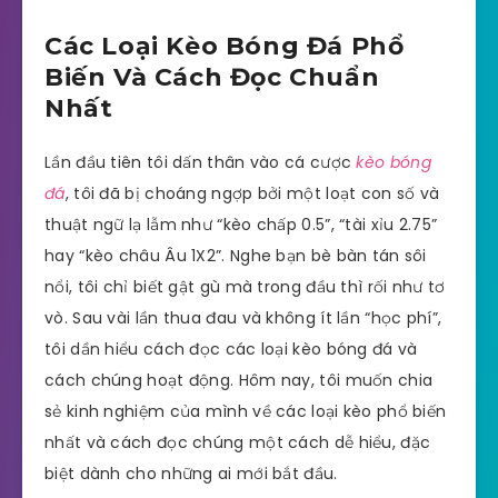
Các Loại Kèo Bóng Đá Phổ
Biến Và Cách Đọc Chuẩn
Nhất
Lần đầu tiên tôi dấn thân vào cá cược
kèo bóng
đá
, tôi đã bị choáng ngợp bởi một loạt con số và
thuật ngữ lạ lẫm như “kèo chấp 0.5”, “tài xỉu 2.75”
hay “kèo châu Âu 1X2”. Nghe bạn bè bàn tán sôi
nổi, tôi chỉ biết gật gù mà trong đầu thì rối như tơ
vò. Sau vài lần thua đau và không ít lần “học phí”,
tôi dần hiểu cách đọc các loại kèo bóng đá và
cách chúng hoạt động. Hôm nay, tôi muốn chia
sẻ kinh nghiệm của mình về các loại kèo phổ biến
nhất và cách đọc chúng một cách dễ hiểu, đặc
biệt dành cho những ai mới bắt đầu.