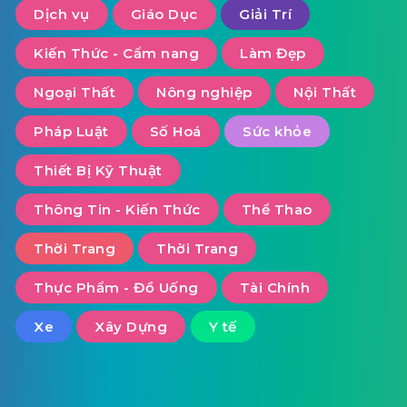
Dịch vụ
Giáo Dục
Giải Trí
Kiến Thức - Cẩm nang
Làm Đẹp
Ngoại Thất
Nông nghiệp
Nội Thất
Pháp Luật
Số Hoá
Sức khỏe
Thiết Bị Kỹ Thuật
Thông Tin - Kiến Thức
Thể Thao
Thời Trang
Thời Trang
Thực Phẩm - Đồ Uống
Tài Chính
Xe
Xây Dựng
Y tế