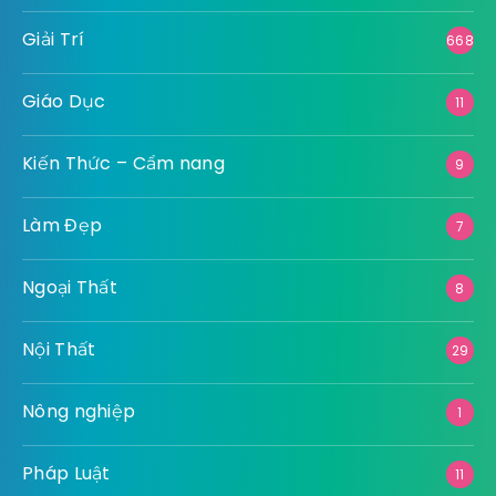
Giải Trí
668
Giáo Dục
11
Kiến Thức – Cẩm nang
9
Làm Đẹp
7
Ngoại Thất
8
Nội Thất
29
Nông nghiệp
1
Pháp Luật
11