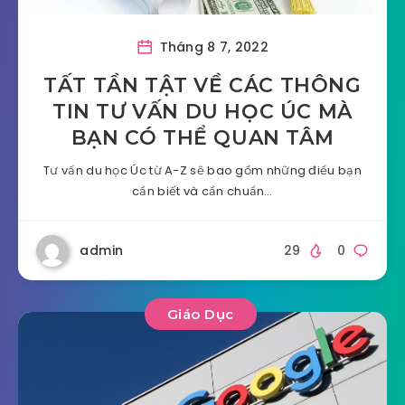
Tháng 8 7, 2022
TẤT TẦN TẬT VỀ CÁC THÔNG
TIN TƯ VẤN DU HỌC ÚC MÀ
BẠN CÓ THỂ QUAN TÂM
Tư vấn du học Úc từ A-Z sẽ bao gồm những điều bạn
cần biết và cần chuẩn…
admin
29
0
Giáo Dục