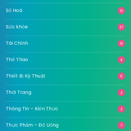
Số Hoá
10
Sức khỏe
27
Tài Chính
15
Thể Thao
4
Thiết Bị Kỹ Thuật
5
Thời Trang
2
Thông Tin – Kiến Thức
2
Thực Phẩm – Đồ Uống
7