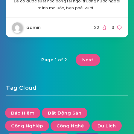
Để có được suất học bổng tại ngôi trường nước ngoài
mình mơ ước, bạn phải vượt…
admin
22
0
Next
Page 1 of 2
Tag Cloud
Bảo Hiểm
Bất Động Sản
Công Nghiệp
Công Nghệ
Du Lịch