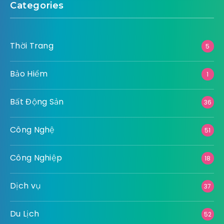
Categories
Thời Trang
5
Bảo Hiểm
1
Bất Động Sản
36
Công Nghệ
51
Công Nghiệp
18
Dịch vụ
37
Du Lịch
52