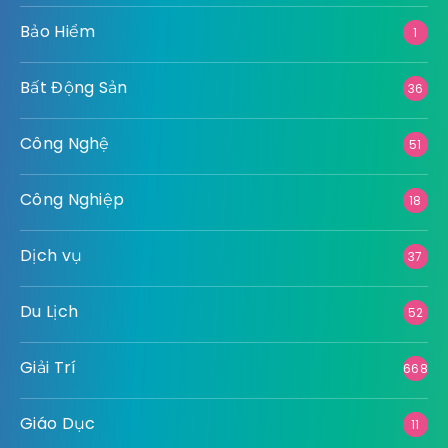
Bảo Hiểm
1
Bất Động Sản
36
Công Nghệ
51
Công Nghiệp
18
Dịch vụ
37
Du Lịch
52
Giải Trí
668
Giáo Dục
11