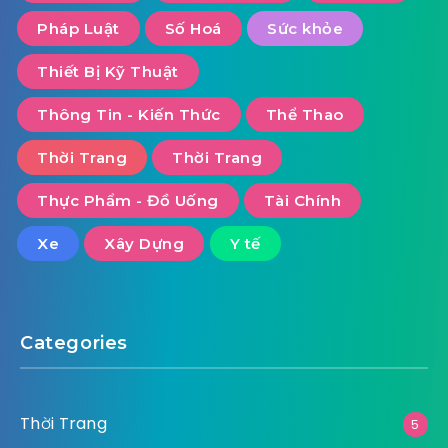
Pháp Luật
Số Hoá
Sức khỏe
Thiết Bị Kỹ Thuật
Thông Tin - Kiến Thức
Thể Thao
Thời Trang
Thời Trang
Thực Phẩm - Đồ Uống
Tài Chính
Xe
Xây Dựng
Y tế
Categories
Thời Trang
5