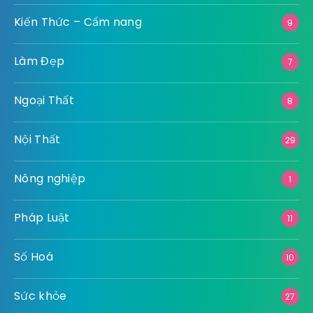
Kiến Thức – Cẩm nang
9
Làm Đẹp
7
Ngoại Thất
8
Nội Thất
29
Nông nghiệp
1
Pháp Luật
11
Số Hoá
10
Sức khỏe
27