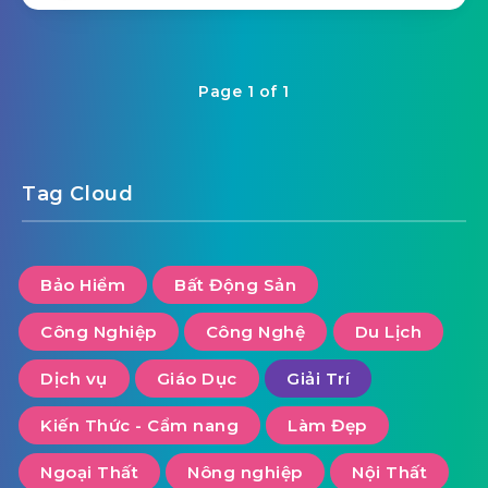
Page 1 of 1
Tag Cloud
Bảo Hiểm
Bất Động Sản
Công Nghiệp
Công Nghệ
Du Lịch
Dịch vụ
Giáo Dục
Giải Trí
Kiến Thức - Cẩm nang
Làm Đẹp
Ngoại Thất
Nông nghiệp
Nội Thất