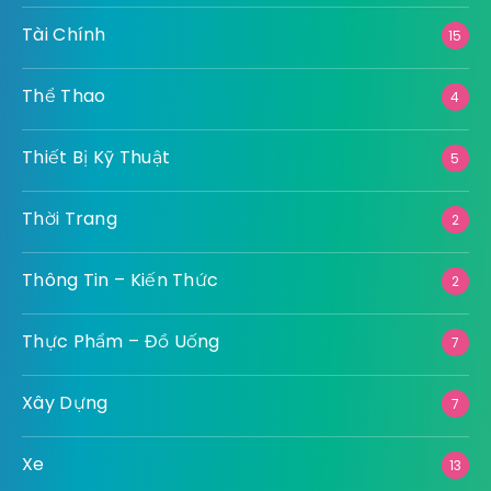
Tài Chính
15
Thể Thao
4
Thiết Bị Kỹ Thuật
5
Thời Trang
2
Thông Tin – Kiến Thức
2
Thực Phẩm – Đồ Uống
7
Xây Dựng
7
Xe
13