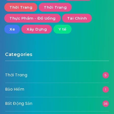
Thời Trang
Thời Trang
Thực Phẩm - Đồ Uống
Tài Chính
Xe
Xây Dựng
Y tế
Categories
Thời Trang
5
Bảo Hiểm
1
Bất Động Sản
36