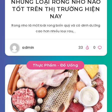
NHỮNG LOẠI RONG NHO NÀO
TỐT TRÊN THỊ TRƯỜNG HIỆN
NAY
Rong nho là một loài rong biển quý và có dinh dưỡng
cao hơn nhiều loại rau,…
admin
33
0
Thực Phẩm - Đồ Uống