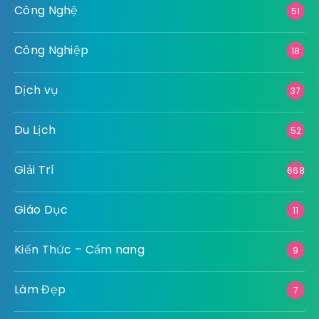
Công Nghệ
51
Công Nghiệp
18
Dịch vụ
37
Du Lịch
52
Giải Trí
668
Giáo Dục
11
Kiến Thức – Cẩm nang
9
Làm Đẹp
7