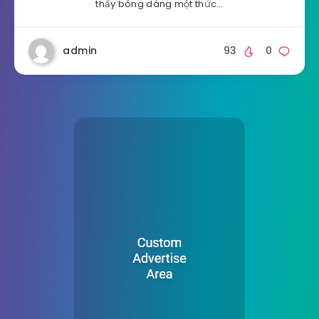
thấy bóng dáng một thức…
admin
93
0