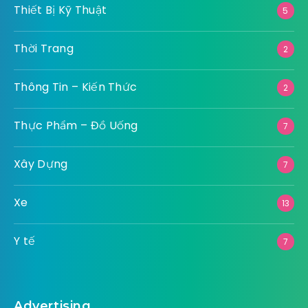
Thiết Bị Kỹ Thuật
5
Thời Trang
2
Thông Tin – Kiến Thức
2
Thực Phẩm – Đồ Uống
7
Xây Dựng
7
Xe
13
Y tế
7
Advertising