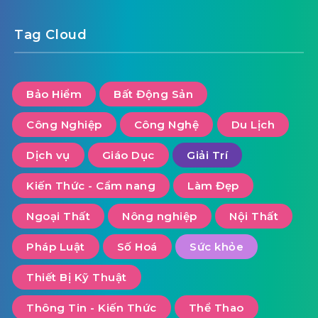
Tag Cloud
Bảo Hiểm
Bất Động Sản
Công Nghiệp
Công Nghệ
Du Lịch
Dịch vụ
Giáo Dục
Giải Trí
Kiến Thức - Cẩm nang
Làm Đẹp
Ngoại Thất
Nông nghiệp
Nội Thất
Pháp Luật
Số Hoá
Sức khỏe
Thiết Bị Kỹ Thuật
Thông Tin - Kiến Thức
Thể Thao