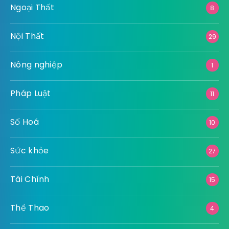
Ngoại Thất
8
Nội Thất
29
Nông nghiệp
1
Pháp Luật
11
Số Hoá
10
Sức khỏe
27
Tài Chính
15
Thể Thao
4