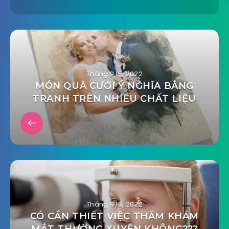
Tháng 9 15, 2022
MÓN QUÀ CƯỚI Ý NGHĨA BẰNG
TRANH TRÊN NHIỀU CHẤT LIỆU
Tháng 9 18, 2022
CÓ CẦN THIẾT VIỆC THĂM KHÁM
MẮT THƯỜNG XUYÊN KHÔNG???