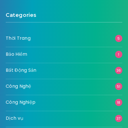
Categories
Thời Trang
5
Bảo Hiểm
1
Bất Động Sản
36
Công Nghệ
51
Công Nghiệp
18
Dịch vụ
37