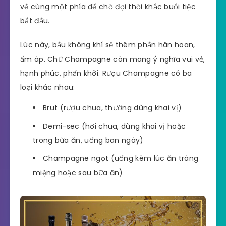
về cùng một phía để chờ đợi thời khắc buổi tiệc
bắt đầu.
Lúc này, bầu không khí sẽ thêm phần hân hoan,
ấm áp. Chữ Champagne còn mang ý nghĩa vui vẻ,
hạnh phúc, phấn khởi. Rượu Champagne có ba
loại khác nhau:
Brut (rượu chua, thường dùng khai vị)
Demi-sec (hơi chua, dùng khai vị hoặc
trong bữa ăn, uống ban ngày)
Champagne ngọt (uống kèm lúc ăn tráng
miệng hoặc sau bữa ăn)