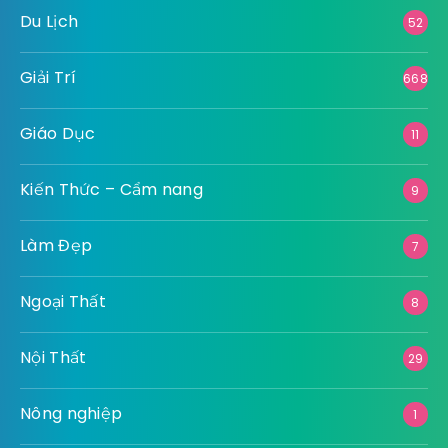
Du Lịch
52
Giải Trí
668
Giáo Dục
11
Kiến Thức – Cẩm nang
9
Làm Đẹp
7
Ngoại Thất
8
Nội Thất
29
Nông nghiệp
1