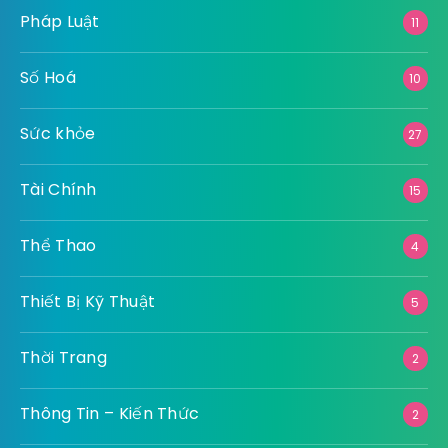
Pháp Luật
11
Số Hoá
10
Sức khỏe
27
Tài Chính
15
Thể Thao
4
Thiết Bị Kỹ Thuật
5
Thời Trang
2
Thông Tin – Kiến Thức
2