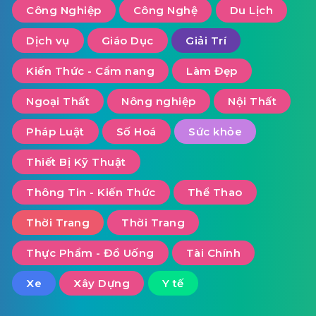
Công Nghiệp
Công Nghệ
Du Lịch
Dịch vụ
Giáo Dục
Giải Trí
Kiến Thức - Cẩm nang
Làm Đẹp
Ngoại Thất
Nông nghiệp
Nội Thất
Pháp Luật
Số Hoá
Sức khỏe
Thiết Bị Kỹ Thuật
Thông Tin - Kiến Thức
Thể Thao
Thời Trang
Thời Trang
Thực Phẩm - Đồ Uống
Tài Chính
Xe
Xây Dựng
Y tế