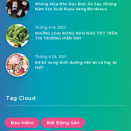
Những Mùa Nho Đặc Biệt: Ẩn Sau Những
Năm Sản Xuất Rượu Vang Bordeaux
Tháng 4 14, 2022
NHỮNG LOẠI RONG NHO NÀO TỐT TRÊN
THỊ TRƯỜNG HIỆN NAY
Tháng 9 29, 2021
Để bổ sung dinh dưỡng nên ăn cá hay ăn
thịt?
Tag Cloud
Bảo Hiểm
Bất Động Sản