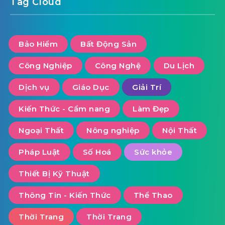
Tag Cloud
Bảo Hiểm
Bất Động Sản
Công Nghiệp
Công Nghệ
Du Lịch
Dịch vụ
Giáo Dục
Giải Trí
Kiến Thức - Cẩm nang
Làm Đẹp
Ngoại Thất
Nông nghiệp
Nội Thất
Pháp Luật
Số Hoá
Sức khỏe
Thiết Bị Kỹ Thuật
Thông Tin - Kiến Thức
Thể Thao
Thời Trang
Thời Trang