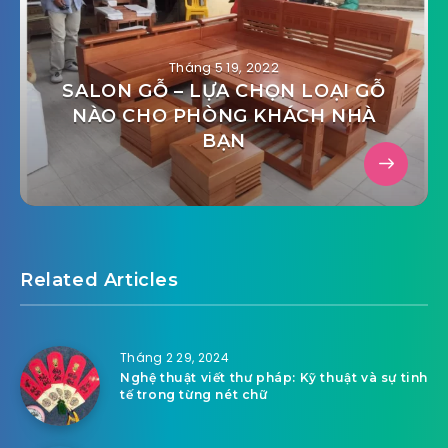
Tháng 5 19, 2022
SALON GỖ – LỰA CHỌN LOẠI GỖ
NÀO CHO PHÒNG KHÁCH NHÀ
BẠN
Related Articles
Tháng 2 29, 2024
Nghệ thuật viết thư pháp: Kỹ thuật và sự tinh
tế trong từng nét chữ