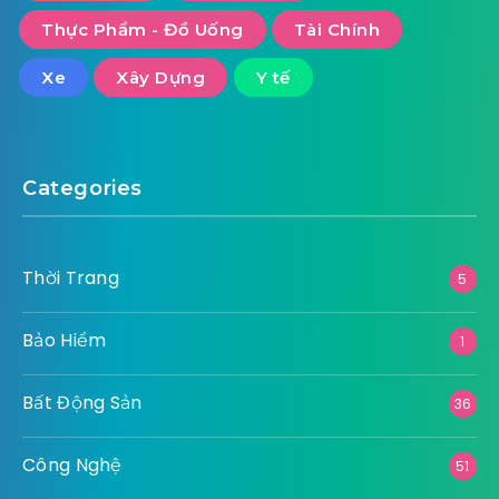
Thực Phẩm - Đồ Uống
Tài Chính
Xe
Xây Dựng
Y tế
Categories
Thời Trang
5
Bảo Hiểm
1
Bất Động Sản
36
Công Nghệ
51