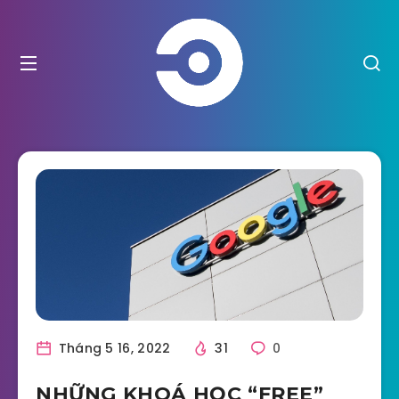
Tháng 5 16, 2022
31
0
NHỮNG KHOÁ HỌC “FREE”