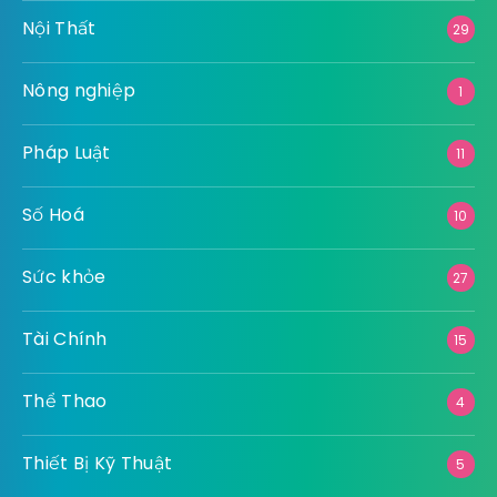
Nội Thất
29
Nông nghiệp
1
Pháp Luật
11
Số Hoá
10
Sức khỏe
27
Tài Chính
15
Thể Thao
4
Thiết Bị Kỹ Thuật
5