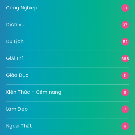
Công Nghiệp
18
Dịch vụ
37
Du Lịch
52
Giải Trí
668
Giáo Dục
11
Kiến Thức – Cẩm nang
9
Làm Đẹp
7
Ngoại Thất
8