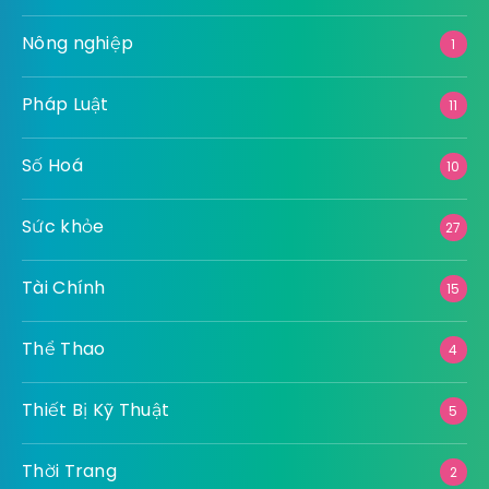
Nông nghiệp
1
Pháp Luật
11
Số Hoá
10
Sức khỏe
27
Tài Chính
15
Thể Thao
4
Thiết Bị Kỹ Thuật
5
Thời Trang
2