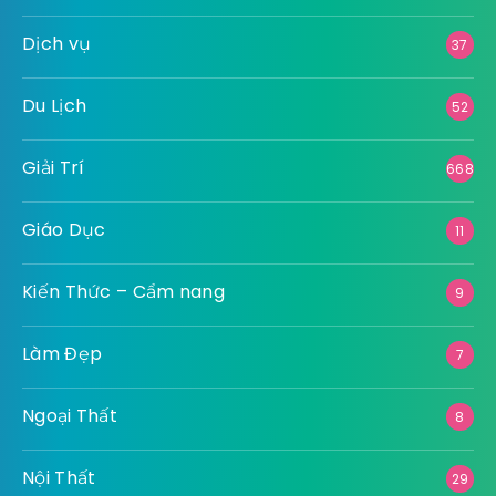
Dịch vụ
37
Du Lịch
52
Giải Trí
668
Giáo Dục
11
Kiến Thức – Cẩm nang
9
Làm Đẹp
7
Ngoại Thất
8
Nội Thất
29