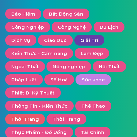
Bảo Hiểm
Bất Động Sản
Công Nghiệp
Công Nghệ
Du Lịch
Dịch vụ
Giáo Dục
Giải Trí
Kiến Thức - Cẩm nang
Làm Đẹp
Ngoại Thất
Nông nghiệp
Nội Thất
Pháp Luật
Số Hoá
Sức khỏe
Thiết Bị Kỹ Thuật
Thông Tin - Kiến Thức
Thể Thao
Thời Trang
Thời Trang
Thực Phẩm - Đồ Uống
Tài Chính