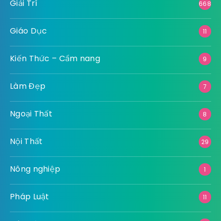
Giải Trí
668
Giáo Dục
11
Kiến Thức – Cẩm nang
9
Làm Đẹp
7
Ngoại Thất
8
Nội Thất
29
Nông nghiệp
1
Pháp Luật
11