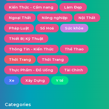
Kiến Thức - Cẩm nang
Làm Đẹp
Ngoại Thất
Nông nghiệp
Nội Thất
Pháp Luật
Số Hoá
Sức khỏe
Thiết Bị Kỹ Thuật
Thông Tin - Kiến Thức
Thể Thao
Thời Trang
Thời Trang
Thực Phẩm - Đồ Uống
Tài Chính
Xe
Xây Dựng
Y tế
Categories