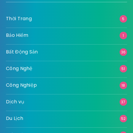
Thời Trang
5
Bảo Hiểm
1
Bất Động Sản
36
Công Nghệ
51
Công Nghiệp
18
Dịch vụ
37
Du Lịch
52