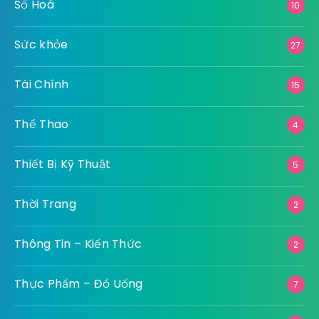
Số Hoá
10
Sức khỏe
27
Tài Chính
15
Thể Thao
4
Thiết Bị Kỹ Thuật
5
Thời Trang
2
Thông Tin – Kiến Thức
2
Thực Phẩm – Đồ Uống
7