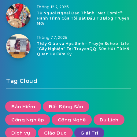
Tháng 12 2, 2025
Từ Người Ngoại Đạo Thành “Mọt Comic”:
Hành Trình Của Tôi Bắt Đầu Từ Blog Truyện
Mới
Tháng 7 7, 2025
Thầy Giáo và Học Sinh – Truyện School Life
“Gây Nghiện” Tại TruyenQQ: Sức Hút Từ Mối
Quan Hệ Cấm Kỵ
Tag Cloud
Bảo Hiểm
Bất Động Sản
Công Nghiệp
Công Nghệ
Du Lịch
Dịch vụ
Giáo Dục
Giải Trí