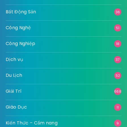
Bất Động Sản
36
Công Nghệ
51
Công Nghiệp
18
Dịch vụ
37
Du Lịch
52
Giải Trí
668
Giáo Dục
11
Kiến Thức – Cẩm nang
9