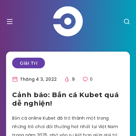
Giải Trí
Tháng 4 3, 2022
9
0
Cảnh báo: Bắn cá Kubet quá
dễ nghiện!
Bắn cá online Kubet đã trở thành một trong
những trò chơi đổi thưởng hot nhất tại Việt Nam
trong năm 2025, nhờ vào sự kết hợp giữa giải trí