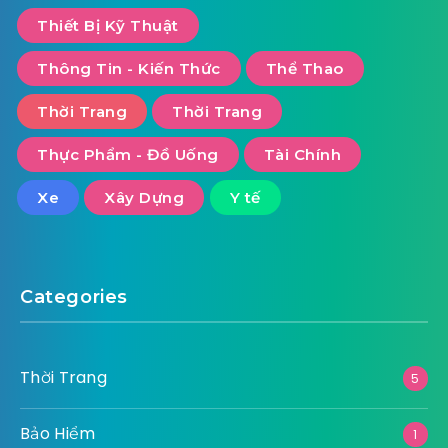
Thiết Bị Kỹ Thuật
Thông Tin - Kiến Thức
Thể Thao
Thời Trang
Thời Trang
Thực Phẩm - Đồ Uống
Tài Chính
Xe
Xây Dựng
Y tế
Categories
Thời Trang
5
Bảo Hiểm
1