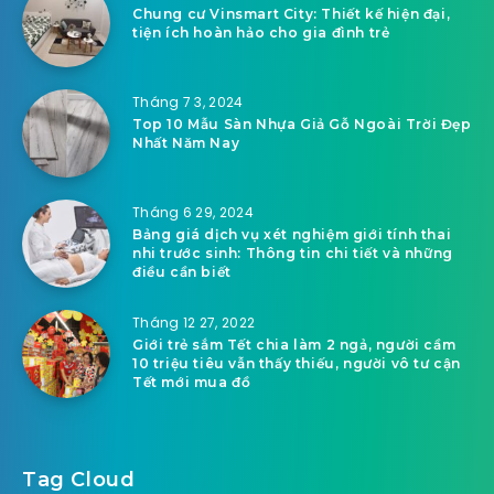
Chung cư Vinsmart City: Thiết kế hiện đại,
tiện ích hoàn hảo cho gia đình trẻ
Tháng 7 3, 2024
Top 10 Mẫu Sàn Nhựa Giả Gỗ Ngoài Trời Đẹp
Nhất Năm Nay
Tháng 6 29, 2024
Bảng giá dịch vụ xét nghiệm giới tính thai
nhi trước sinh: Thông tin chi tiết và những
điều cần biết
Tháng 12 27, 2022
Giới trẻ sắm Tết chia làm 2 ngả, người cầm
10 triệu tiêu vẫn thấy thiếu, người vô tư cận
Tết mới mua đồ
Tag Cloud