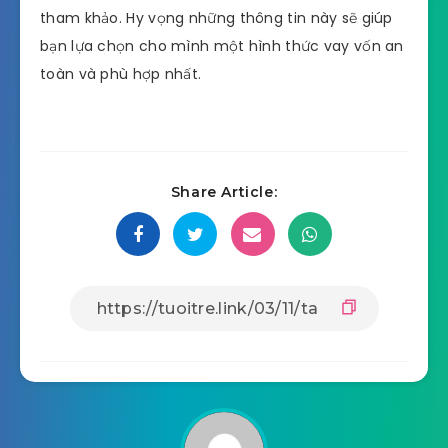
tham khảo. Hy vọng những thông tin này sẽ giúp
bạn lựa chọn cho mình một hình thức vay vốn an
toàn và phù hợp nhất.
Share Article: