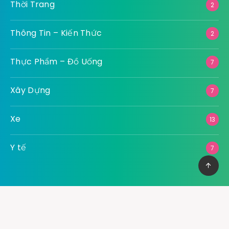
Thời Trang
2
Thông Tin – Kiến Thức
2
Thực Phẩm – Đồ Uống
7
Xây Dựng
7
Xe
13
Y tế
7
Advertising