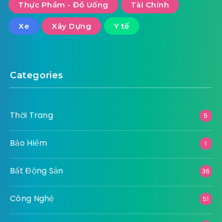
Thực Phẩm - Đồ Uống
Tài Chính
Xe
Xây Dựng
Y tế
Categories
Thời Trang
5
Bảo Hiểm
1
Bất Động Sản
36
Công Nghệ
51