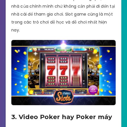
nhà của chính mình chứ không cần phải đi đến tại
nhà cái để tham gia chơi. Slot game cũng là một
trong các trò chơi dễ học và dễ chơi nhất hiện
nay.
3. Video Poker hay Poker máy