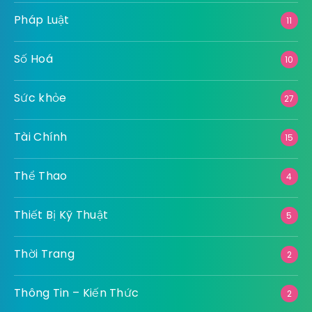
Pháp Luật
11
Số Hoá
10
Sức khỏe
27
Tài Chính
15
Thể Thao
4
Thiết Bị Kỹ Thuật
5
Thời Trang
2
Thông Tin – Kiến Thức
2