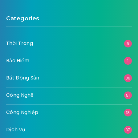
Categories
Thời Trang
5
Bảo Hiểm
1
Bất Động Sản
36
Công Nghệ
51
Công Nghiệp
18
Dịch vụ
37