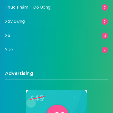
Thực Phẩm – Đồ Uống
7
Xây Dựng
7
Xe
13
Y tế
7
Advertising