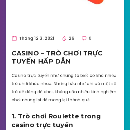
Tháng 12 3, 2021
26
0
CASINO – TRÒ CHƠI TRỰC
TUYẾN HẤP DẪN
Casino trực tuyến như chúng ta biết có khá nhiều
trò chơi khác nhau. Nhưng hầu như chỉ có một số
trò dễ dàng để chơi, không cần nhiều kinh nghiệm
chơi nhưng lại dễ mang lại thành quả.
1. Trò chơi Roulette trong
casino trực tuyến