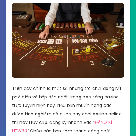
Trên đây chính là một số những trò chơi đang rất
phổ biến và hấp dẫn nhất trong các sòng casino
trực tuyến hiện nay. Nếu bạn muốn nâng cao
được kinh nghiệm cá cược hay chơi casino online
thì hãy truy cập, đăng ký nhanh vào “
ĐĂNG KÍ
NEW88
” Chúc các bạn sớm thành công nhé!