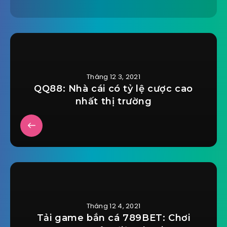
Tháng 12 3, 2021
QQ88: Nhà cái có tỷ lệ cược cao
nhất thị trường
Tháng 12 4, 2021
Tải game bắn cá 789BET: Chơi