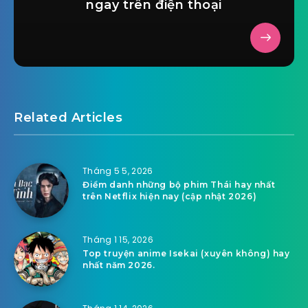
ngay trên điện thoại
Related Articles
Tháng 5 5, 2026
Điểm danh những bộ phim Thái hay nhất
trên Netflix hiện nay (cập nhật 2026)
Tháng 1 15, 2026
Top truyện anime Isekai (xuyên không) hay
nhất năm 2026.