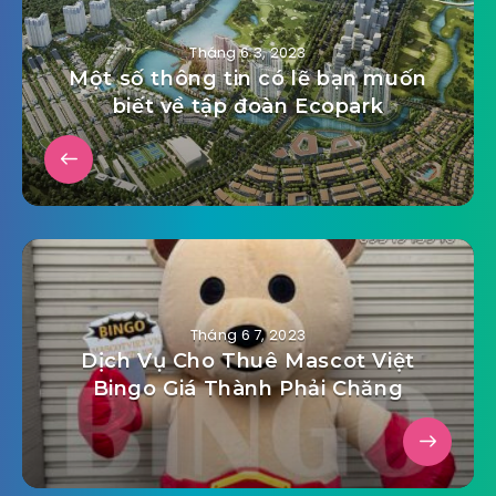
Tháng 6 3, 2023
Một số thông tin có lẽ bạn muốn
biết về tập đoàn Ecopark
Tháng 6 7, 2023
Dịch Vụ Cho Thuê Mascot Việt
Bingo Giá Thành Phải Chăng