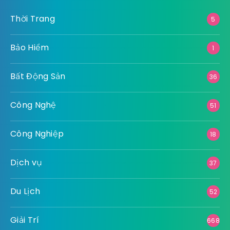
Thời Trang
5
Bảo Hiểm
1
Bất Động Sản
36
Công Nghệ
51
Công Nghiệp
18
Dịch vụ
37
Du Lịch
52
Giải Trí
668