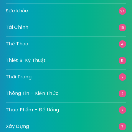
Sức khỏe
27
Tài Chính
15
Thể Thao
4
Thiết Bị Kỹ Thuật
5
Thời Trang
2
Thông Tin – Kiến Thức
2
Thực Phẩm – Đồ Uống
7
Xây Dựng
7