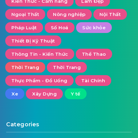
Kiến Thức - Cẩm nang
Làm Đẹp
Ngoại Thất
Nông nghiệp
Nội Thất
Pháp Luật
Số Hoá
Sức khỏe
Thiết Bị Kỹ Thuật
Thông Tin - Kiến Thức
Thể Thao
Thời Trang
Thời Trang
Thực Phẩm - Đồ Uống
Tài Chính
Xe
Xây Dựng
Y tế
Categories