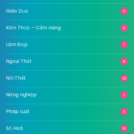
Giáo Dục
11
Kiến Thức – Cẩm nang
9
Làm Đẹp
7
Ngoại Thất
8
Nội Thất
29
Nông nghiệp
1
Pháp Luật
11
Số Hoá
10