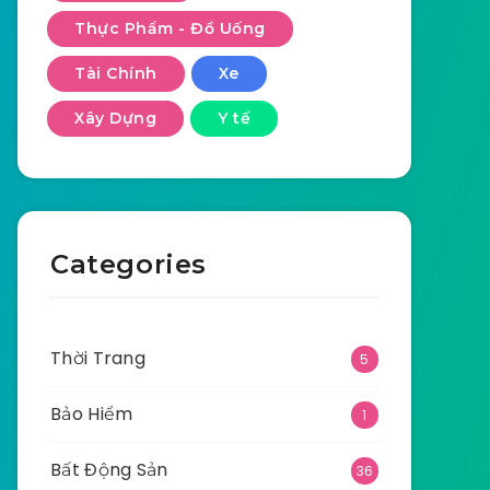
Thực Phẩm - Đồ Uống
Tài Chính
Xe
Xây Dựng
Y tế
Categories
Thời Trang
5
Bảo Hiểm
1
Bất Động Sản
36