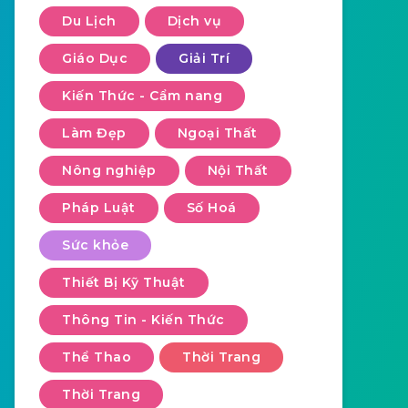
Du Lịch
Dịch vụ
Giáo Dục
Giải Trí
Kiến Thức - Cẩm nang
Làm Đẹp
Ngoại Thất
Nông nghiệp
Nội Thất
Pháp Luật
Số Hoá
Sức khỏe
Thiết Bị Kỹ Thuật
Thông Tin - Kiến Thức
Thể Thao
Thời Trang
Thời Trang