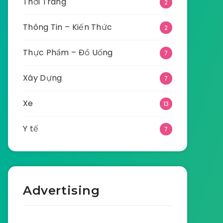
Thời Trang
2
Thông Tin – Kiến Thức
2
Thực Phẩm – Đồ Uống
7
Xây Dựng
7
Xe
13
Y tế
7
Advertising