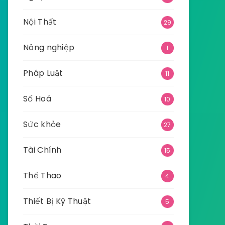
Nội Thất
29
Nông nghiệp
1
Pháp Luật
11
Số Hoá
10
Sức khỏe
27
Tài Chính
15
Thể Thao
4
Thiết Bị Kỹ Thuật
5