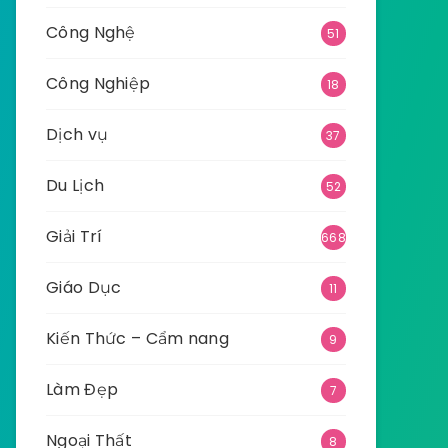
Công Nghệ
51
Công Nghiệp
18
Dịch vụ
37
Du Lịch
52
Giải Trí
668
Giáo Dục
11
Kiến Thức – Cẩm nang
9
Làm Đẹp
7
Ngoại Thất
8