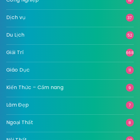
18
Dịch vụ
37
Du Lịch
52
Giải Trí
668
Giáo Dục
11
Kiến Thức – Cẩm nang
9
Làm Đẹp
7
Ngoại Thất
8
Nội Thất