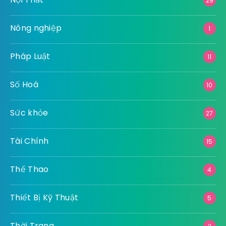
29
Nông nghiệp
1
Pháp Luật
11
Số Hoá
10
Sức khỏe
27
Tài Chính
15
Thể Thao
4
Thiết Bị Kỹ Thuật
5
Thời Trang