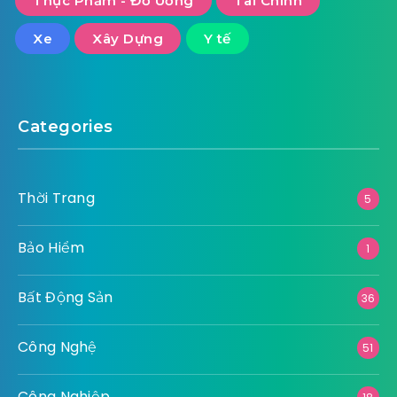
Thực Phẩm - Đồ Uống
Tài Chính
Xe
Xây Dựng
Y tế
Categories
Thời Trang
5
Bảo Hiểm
1
Bất Động Sản
36
Công Nghệ
51
Công Nghiệp