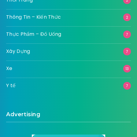
2
Thông Tin – Kiến Thức
2
Thực Phẩm – Đồ Uống
7
Xây Dựng
7
Xe
13
Y tế
7
Advertising