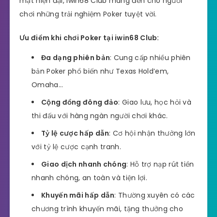
mật hiện đại, iwin68 Club mang đến cho người
chơi những trải nghiệm Poker tuyệt vời.
Ưu điểm khi chơi Poker tại iwin68 Club:
Đa dạng phiên bản
: Cung cấp nhiều phiên
bản Poker phổ biến như Texas Hold’em,
Omaha…
Cộng đồng đông đảo
: Giao lưu, học hỏi và
thi đấu với hàng ngàn người chơi khác.
Tỷ lệ cược hấp dẫn
: Cơ hội nhận thưởng lớn
với tỷ lệ cược cạnh tranh.
Giao dịch nhanh chóng
: Hỗ trợ nạp rút tiền
nhanh chóng, an toàn và tiện lợi.
Khuyến mãi hấp dẫn
: Thường xuyên có các
chương trình khuyến mãi, tặng thưởng cho