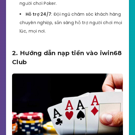
người chơi Poker.
Hỗ trợ 24/7
: Đội ngũ chăm sóc khách hàng
chuyên nghiệp, sẵn sàng hỗ trợ người chơi mọi
lúc, mọi nơi.
2. Hướng dẫn nạp tiền vào iwin68
Club