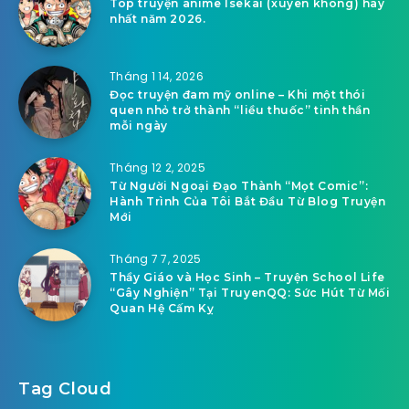
Top truyện anime Isekai (xuyên không) hay
nhất năm 2026.
Tháng 1 14, 2026
Đọc truyện đam mỹ online – Khi một thói
quen nhỏ trở thành “liều thuốc” tinh thần
mỗi ngày
Tháng 12 2, 2025
Từ Người Ngoại Đạo Thành “Mọt Comic”:
Hành Trình Của Tôi Bắt Đầu Từ Blog Truyện
Mới
Tháng 7 7, 2025
Thầy Giáo và Học Sinh – Truyện School Life
“Gây Nghiện” Tại TruyenQQ: Sức Hút Từ Mối
Quan Hệ Cấm Kỵ
Tag Cloud