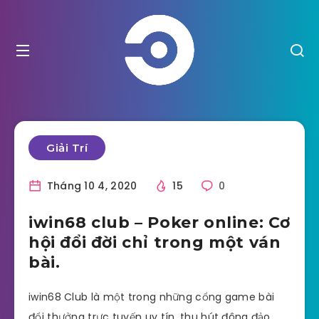
Giải Trí
Tháng 10 4, 2020
15
0
iwin68 club – Poker online: Cơ
hội đổi đời chỉ trong một ván
bài.
iwin68 Club là một trong những cổng game bài
đổi thưởng trực tuyến uy tín, thu hút đông đảo