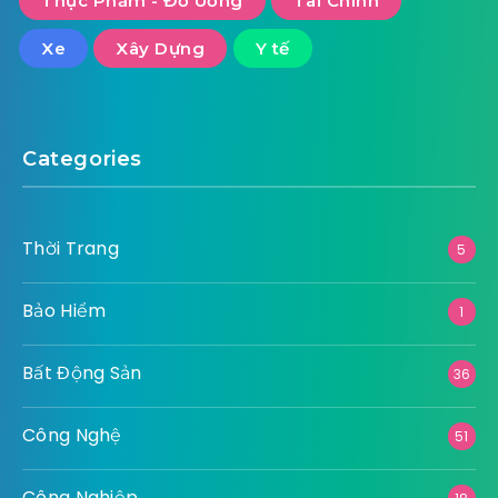
Thực Phẩm - Đồ Uống
Tài Chính
Xe
Xây Dựng
Y tế
Categories
Thời Trang
5
Bảo Hiểm
1
Bất Động Sản
36
Công Nghệ
51
Công Nghiệp