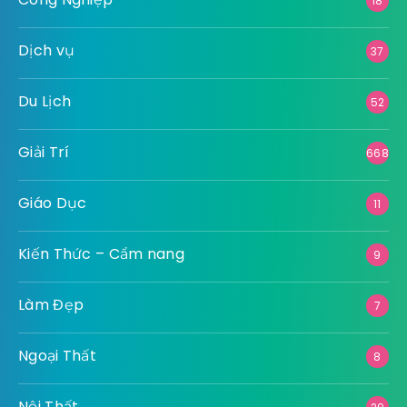
18
Dịch vụ
37
Du Lịch
52
Giải Trí
668
Giáo Dục
11
Kiến Thức – Cẩm nang
9
Làm Đẹp
7
Ngoại Thất
8
Nội Thất