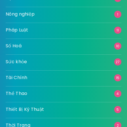
Nông nghiệp
1
Pháp Luật
11
Số Hoá
10
Sức khỏe
27
Tài Chính
15
Thể Thao
4
Thiết Bị Kỹ Thuật
5
Thời Trang
2