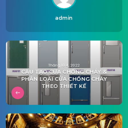
admin
Tháng 10 4, 2022
CẤU TẠO CỬA CHỐNG CHÁY &
PHÂN LOẠI CỬA CHỐNG CHÁY
THEO THIẾT KẾ