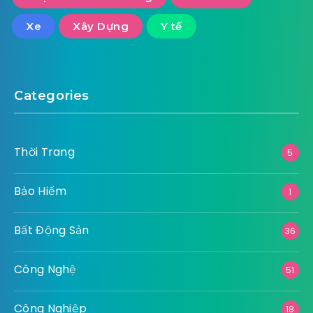
Xe
Xây Dựng
Y tế
Categories
Thời Trang
5
Bảo Hiểm
1
Bất Động Sản
36
Công Nghệ
51
Công Nghiệp
18