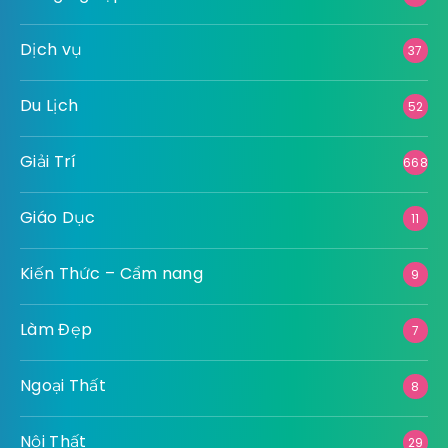
Dịch vụ
37
Du Lịch
52
Giải Trí
668
Giáo Dục
11
Kiến Thức – Cẩm nang
9
Làm Đẹp
7
Ngoại Thất
8
Nội Thất
29