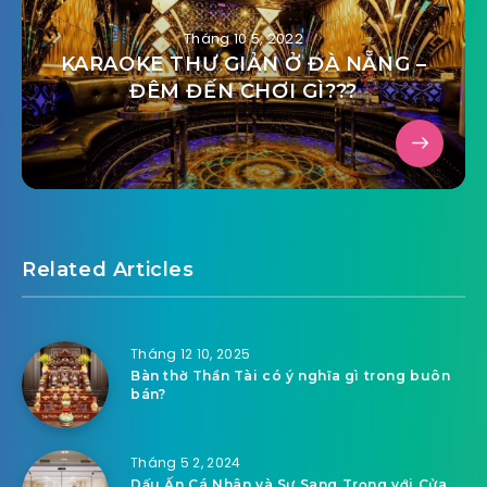
Tháng 10 5, 2022
KARAOKE THƯ GIẢN Ở ĐÀ NẴNG –
ĐÊM ĐẾN CHƠI GÌ???
Related Articles
Tháng 12 10, 2025
Bàn thờ Thần Tài có ý nghĩa gì trong buôn
bán?
Tháng 5 2, 2024
Dấu Ấn Cá Nhân và Sự Sang Trọng với Cửa