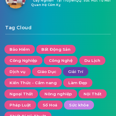
“Gây Nghiện” Tại TruyenQQ: Sức Hút Từ Mối
Quan Hệ Cấm Kỵ
Tag Cloud
Bảo Hiểm
Bất Động Sản
Công Nghiệp
Công Nghệ
Du Lịch
Dịch vụ
Giáo Dục
Giải Trí
Kiến Thức - Cẩm nang
Làm Đẹp
Ngoại Thất
Nông nghiệp
Nội Thất
Pháp Luật
Số Hoá
Sức khỏe