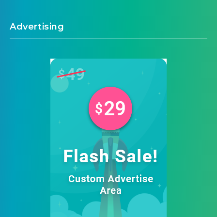
Advertising