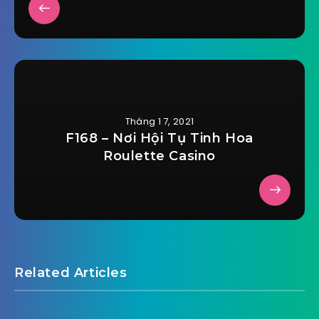
Tháng 1 7, 2021
F168 – Nơi Hội Tụ Tinh Hoa
Roulette Casino
Related Articles