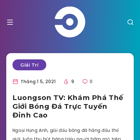
Giải Trí
Tháng 1 5, 2021
9
0
Luongson TV: Khám Phá Thế
Giới Bóng Đá Trực Tuyến
Đỉnh Cao
Ngoại Hạng Anh, giải đấu bóng đá hàng đầu thế
giới, luôn thu hút hàng triệu người hâm mộ trên