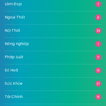
Làm Đẹp
7
Ngoại Thất
8
Nội Thất
29
Nông nghiệp
1
Pháp Luật
11
Số Hoá
10
Sức khỏe
27
Tài Chính
15