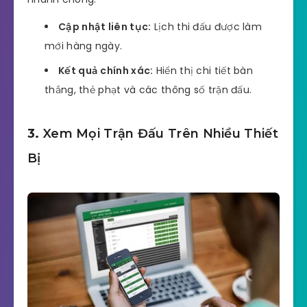
Cập nhật liên tục:
Lịch thi đấu được làm
mới hàng ngày.
Kết quả chính xác:
Hiển thị chi tiết bàn
thắng, thẻ phạt và các thông số trận đấu.
3.
Xem Mọi Trận Đấu Trên Nhiều Thiết
Bị