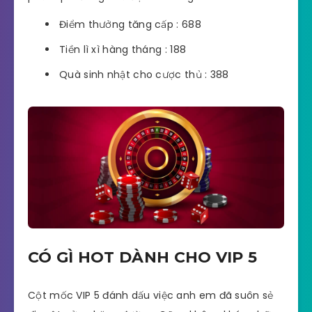
Điểm thưởng tăng cấp : 688
Tiền lì xì hàng tháng : 188
Quà sinh nhật cho cược thủ : 388
CÓ GÌ HOT DÀNH CHO VIP 5
Cột mốc VIP 5 đánh dấu việc anh em đã suôn sẻ