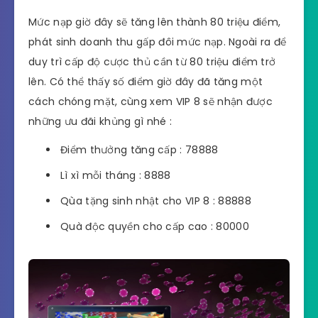
Mức nạp giờ đây sẽ tăng lên thành 80 triệu điểm,
phát sinh doanh thu gấp đôi mức nạp. Ngoài ra để
duy trì cấp độ cược thủ cần từ 80 triệu điểm trở
lên. Có thể thấy số điểm giờ đây đã tăng một
cách chóng mặt, cùng xem VIP 8 sẽ nhận được
những ưu đãi khủng gì nhé :
Điểm thưởng tăng cấp : 78888
Lì xì mỗi tháng : 8888
Qùa tặng sinh nhật cho VIP 8 : 88888
Quà độc quyền cho cấp cao : 80000