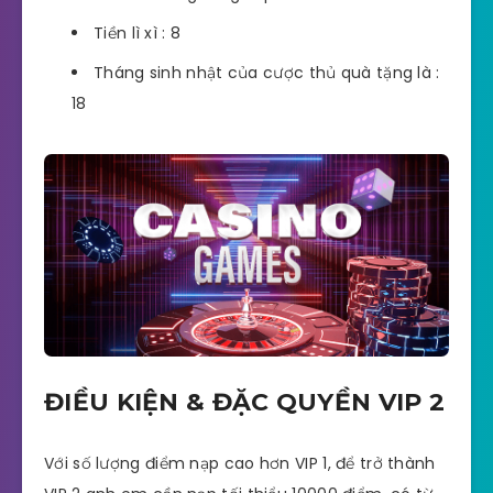
Tiền lì xì : 8
Tháng sinh nhật của cược thủ quà tặng là :
18
ĐIỀU KIỆN & ĐẶC QUYỀN VIP 2
Với số lượng điểm nạp cao hơn VIP 1, để trở thành