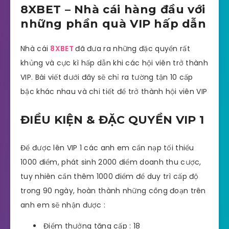
8XBET – Nhà cái hàng đầu với
những phần quà VIP hấp dẫn
Nhà cái
8XBET
đã đưa ra những đặc quyền rất
khủng và cực kì hấp dẫn khi các hội viên trở thành
VIP. Bài viết dưới đây sẽ chỉ ra tường tận 10 cấp
bậc khác nhau và chi tiết để trở thành hội viên VIP
ĐIỀU KIỆN & ĐẶC QUYỀN VIP 1
Để được lên VIP 1 các anh em cần nạp tối thiểu
1000 điểm, phát sinh 2000 điểm doanh thu cược,
tuy nhiên cần thêm 1000 điểm để duy trì cấp độ
trong 90 ngày, hoàn thành những công đoạn trên
anh em sẽ nhận được :
Điểm thưởng tăng cấp : 18