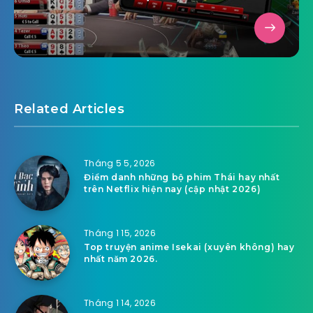
Related Articles
Tháng 5 5, 2026
Điểm danh những bộ phim Thái hay nhất
trên Netflix hiện nay (cập nhật 2026)
Tháng 1 15, 2026
Top truyện anime Isekai (xuyên không) hay
nhất năm 2026.
Tháng 1 14, 2026