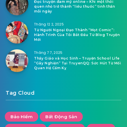
Đọc truyện đam mỹ online – Khi một thói
quen nhỏ trở thành “liều thuốc” tinh thần
mỗi ngày
Tháng 12 2, 2025
Từ Người Ngoại Đạo Thành “Mọt Comic”:
Hành Trình Của Tôi Bắt Đầu Từ Blog Truyện
Mới
Tháng 7 7, 2025
Thầy Giáo và Học Sinh – Truyện School Life
“Gây Nghiện” Tại TruyenQQ: Sức Hút Từ Mối
Quan Hệ Cấm Kỵ
Tag Cloud
Bảo Hiểm
Bất Động Sản