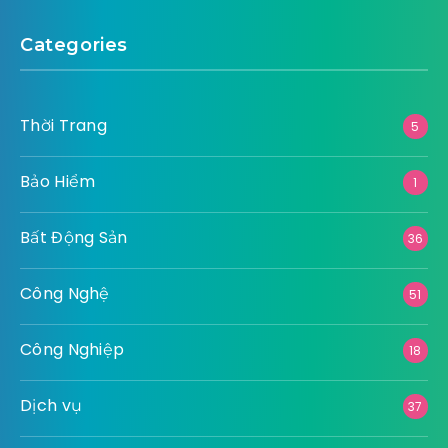
Categories
Thời Trang
5
Bảo Hiểm
1
Bất Động Sản
36
Công Nghệ
51
Công Nghiệp
18
Dịch vụ
37