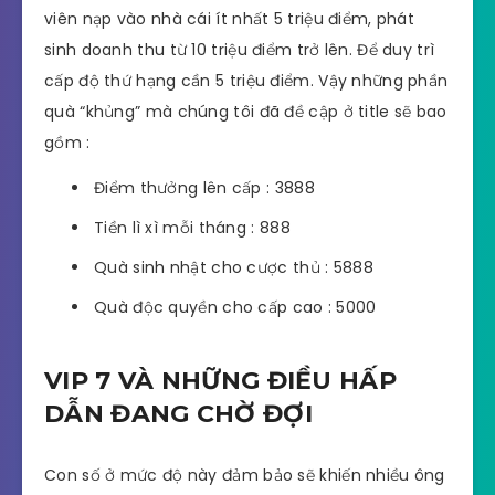
viên nạp vào nhà cái ít nhất 5 triệu điểm, phát
sinh doanh thu từ 10 triệu điểm trở lên. Để duy trì
cấp độ thứ hạng cần 5 triệu điểm. Vậy những phần
quà “khủng” mà chúng tôi đã đề cập ở title sẽ bao
gồm :
Điểm thưởng lên cấp : 3888
Tiền lì xì mỗi tháng : 888
Quà sinh nhật cho cược thủ : 5888
Quà độc quyền cho cấp cao : 5000
VIP 7 VÀ NHỮNG ĐIỀU HẤP
DẪN ĐANG CHỜ ĐỢI
Con số ở mức độ này đảm bảo sẽ khiến nhiều ông