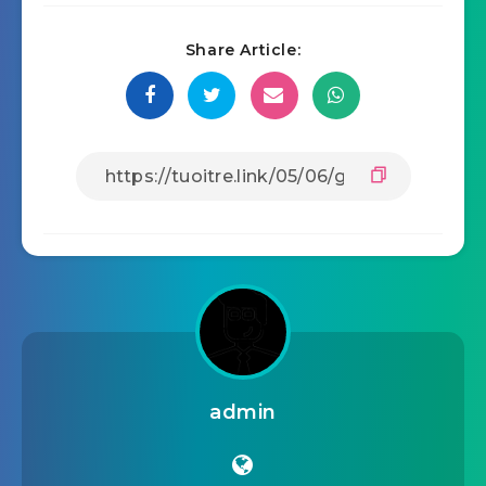
Share Article:
admin