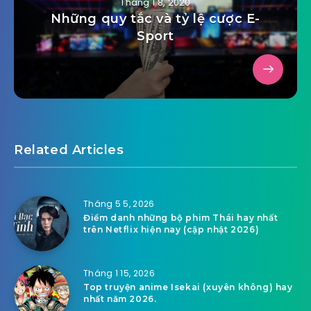
Tháng 1 8, 2020
Những quy tắc và tỷ lệ cược E-
Sport
Related Articles
Tháng 5 5, 2026
Điểm danh những bộ phim Thái hay nhất
trên Netflix hiện nay (cập nhật 2026)
Tháng 1 15, 2026
Top truyện anime Isekai (xuyên không) hay
nhất năm 2026.