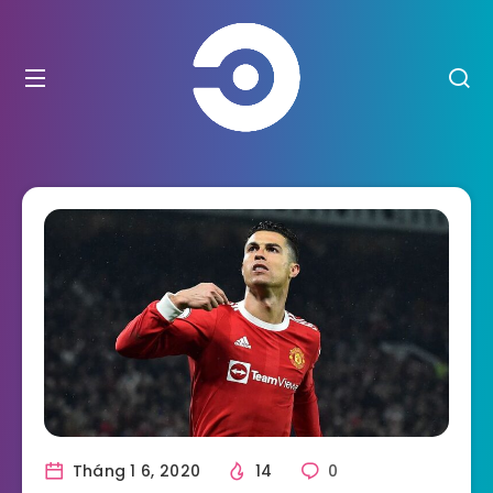
Tháng 1 6, 2020
14
0