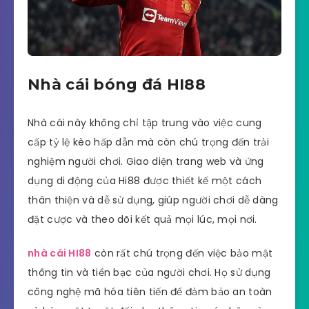
Nhà cái bóng đá HI88
Nhà cái này không chỉ tập trung vào việc cung
cấp tỷ lệ kèo hấp dẫn mà còn chú trọng đến trải
nghiệm người chơi. Giao diện trang web và ứng
dụng di động của Hi88 được thiết kế một cách
thân thiện và dễ sử dụng, giúp người chơi dễ dàng
đặt cược và theo dõi kết quả mọi lúc, mọi nơi.
nhà cái HI88
còn rất chú trọng đến việc bảo mật
thông tin và tiền bạc của người chơi. Họ sử dụng
công nghệ mã hóa tiên tiến để đảm bảo an toàn