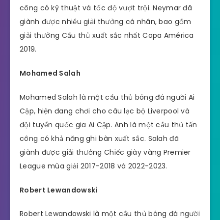
công có kỹ thuật và tốc độ vượt trội. Neymar đã
giành được nhiều giải thưởng cá nhân, bao gồm
giải thưởng Cầu thủ xuất sắc nhất Copa América
2019.
Mohamed Salah
Mohamed Salah là một cầu thủ bóng đá người Ai
Cập, hiện đang chơi cho câu lạc bộ Liverpool và
đội tuyển quốc gia Ai Cập. Anh là một cầu thủ tấn
công có khả năng ghi bàn xuất sắc. Salah đã
giành được giải thưởng Chiếc giày vàng Premier
League mùa giải 2017-2018 và 2022-2023.
Robert Lewandowski
Robert Lewandowski là một cầu thủ bóng đá người