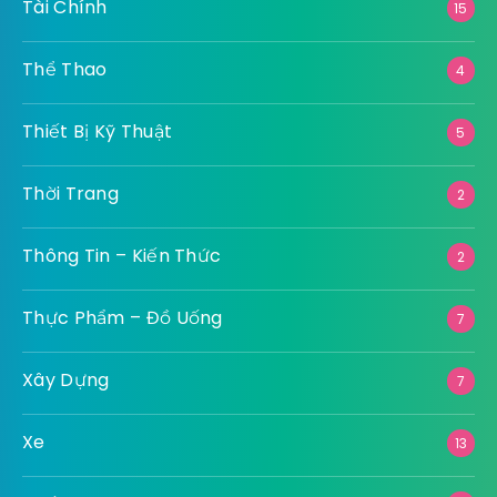
Tài Chính
15
Thể Thao
4
Thiết Bị Kỹ Thuật
5
Thời Trang
2
Thông Tin – Kiến Thức
2
Thực Phẩm – Đồ Uống
7
Xây Dựng
7
Xe
13