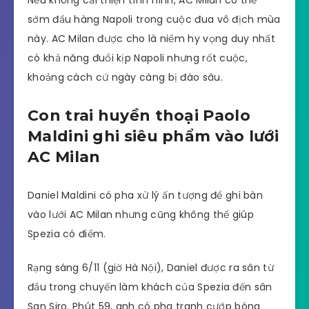
Nếu không cải thiện tình hình, AC Milan có thể
sớm đầu hàng Napoli trong cuộc đua vô địch mùa
này. AC Milan được cho là niềm hy vọng duy nhất
có khả năng đuổi kịp Napoli nhưng rốt cuộc,
khoảng cách cứ ngày càng bị đào sâu.
Con trai huyền thoại Paolo
Maldini ghi siêu phẩm vào lưới
AC Milan
Daniel Maldini có pha xử lý ấn tượng để ghi bàn
vào lưới AC Milan nhưng cũng không thể giúp
Spezia có điểm.
Rạng sáng 6/11 (giờ Hà Nội), Daniel được ra sân từ
đầu trong chuyến làm khách của Spezia đến sân
San Siro. Phút 59, anh có pha tranh cướp bóng