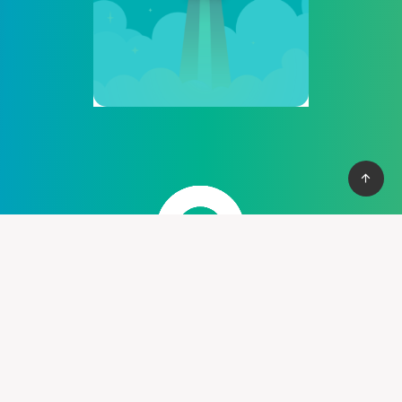
Cung cấp thệ thống PBN mạnh mẽ giúp bạn có cơ vào top
nhanh chống, với hơn 100+ domain VN , và domain quốc tế, hỗ
trợ 30+ lĩnh vực khác nhau.
Liên hệ :
support@pbn24h.com