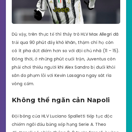
Dù vậy, trên thực tế thì thầy trò HLV Max Allegri đã
trải qua 90 phút đầy khó khăn, thậm chí họ còn
có ít pha dứt điểm hơn so với đội chủ nhà (11 – 15).
Đồng thời, ở những phút cuối trận, Juventus còn
phải chơi thiếu người khi Alex Sandro bị đuổi khỏi
sân do phạm lỗi với Kevin Lasagna ngay sát rìa
vòng cấm.
Không thể ngăn cản Napoli
Đội bóng của HLV Luciano Spalletti tiếp tục độc
chiếm ngôi đầu bảng xếp hạng Serie A. Theo