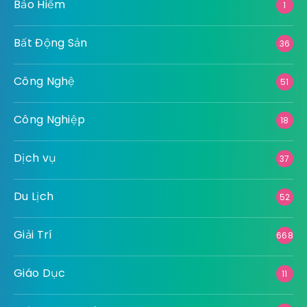
Bảo Hiểm
1
Bất Động Sản
36
Công Nghệ
51
Công Nghiệp
18
Dịch vụ
37
Du Lịch
52
Giải Trí
668
Giáo Dục
11