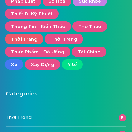
Pháp Luật
Số Hoá
Sức khỏe
Thiết Bị Kỹ Thuật
Thông Tin - Kiến Thức
Thể Thao
Thời Trang
Thời Trang
Thực Phẩm - Đồ Uống
Tài Chính
Xe
Xây Dựng
Y tế
Categories
Thời Trang
5