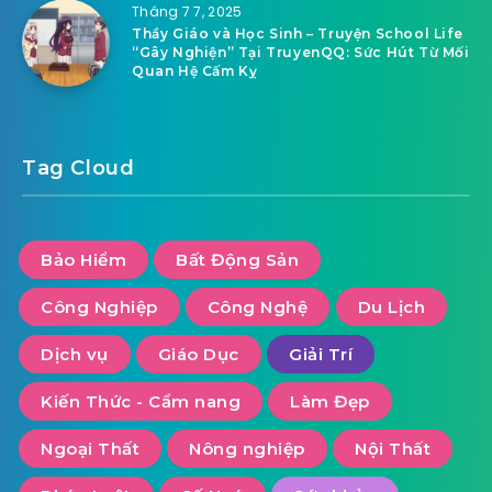
Tháng 7 7, 2025
Thầy Giáo và Học Sinh – Truyện School Life
“Gây Nghiện” Tại TruyenQQ: Sức Hút Từ Mối
Quan Hệ Cấm Kỵ
Tag Cloud
Bảo Hiểm
Bất Động Sản
Công Nghiệp
Công Nghệ
Du Lịch
Dịch vụ
Giáo Dục
Giải Trí
Kiến Thức - Cẩm nang
Làm Đẹp
Ngoại Thất
Nông nghiệp
Nội Thất