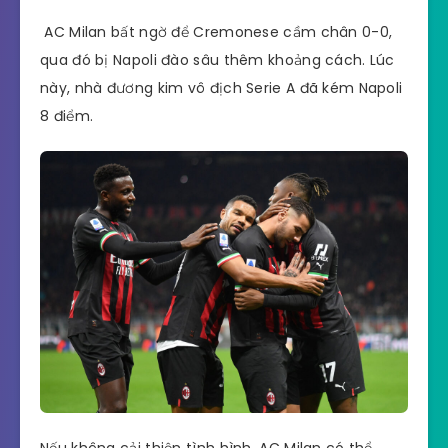
AC Milan bất ngờ để Cremonese cầm chân 0-0,
qua đó bị Napoli đào sâu thêm khoảng cách. Lúc
này, nhà đương kim vô địch Serie A đã kém Napoli
8 điểm.