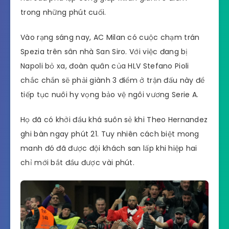
trong những phút cuối.
Vào rạng sáng nay, AC Milan có cuộc chạm trán
Spezia trên sân nhà San Siro. Với việc đang bị
Napoli bỏ xa, đoàn quân của HLV Stefano Pioli
chắc chắn sẽ phải giành 3 điểm ở trận đấu này để
tiếp tục nuôi hy vọng bảo vệ ngôi vương Serie A.
Họ đã có khởi đầu khá suôn sẻ khi Theo Hernandez
ghi bàn ngay phút 21. Tuy nhiên cách biệt mong
manh đó đã được đội khách san lấp khi hiệp hai
chỉ mới bắt đầu được vài phút.