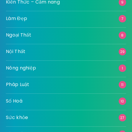
Kiến Thức – Cẩm nang
9
Làm Đẹp
7
Ngoại Thất
8
Nội Thất
29
Nông nghiệp
1
Pháp Luật
11
Số Hoá
10
Sức khỏe
27