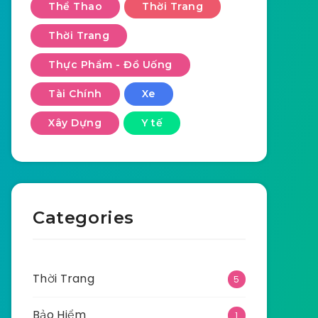
Thể Thao
Thời Trang
Thời Trang
Thực Phẩm - Đồ Uống
Tài Chính
Xe
Xây Dựng
Y tế
Categories
Thời Trang
5
Bảo Hiểm
1