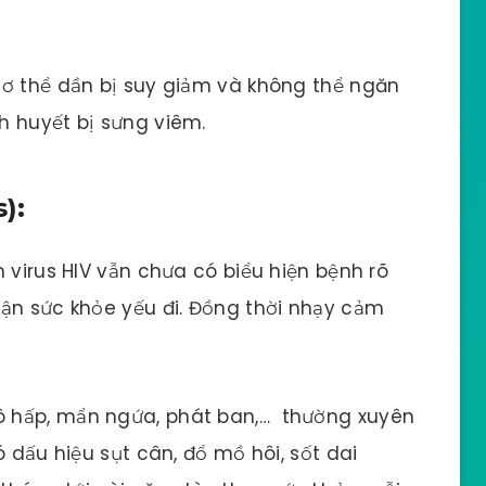
cơ thể dần bị suy giảm và không thể ngăn
h huyết bị sưng viêm.
):
 virus HIV vẫn chưa có biểu hiện bệnh rõ
ận sức khỏe yếu đi. Đồng thời nhạy cảm
 hấp, mẩn ngứa, phát ban,… thường xuyên
ó dấu hiệu sụt cân, đổ mồ hôi, sốt dai