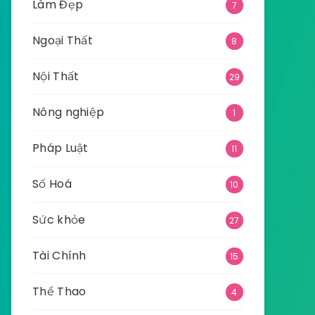
Làm Đẹp
7
Ngoại Thất
8
Nội Thất
29
Nông nghiệp
1
Pháp Luật
11
Số Hoá
10
Sức khỏe
27
Tài Chính
15
Thể Thao
4