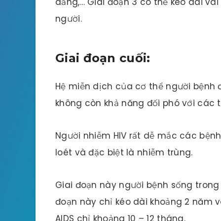
dẳng,… Giai đoạn 3 có thể kéo dài vài
người.
Giai đoạn cuối:
Hệ miễn dịch của cơ thể người bệnh đ
không còn khả năng đối phó với các 
Người nhiễm HIV rất dễ mắc các bệnh 
loét và đặc biệt là nhiễm trùng.
Giai đoạn này người bệnh sống trong s
đoạn này chỉ kéo dài khoảng 2 năm và
AIDS chỉ khoảng 10 – 12 tháng.