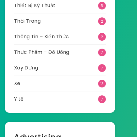
Thiết Bị Kỹ Thuật
5
Thời Trang
2
Thông Tin – Kiến Thức
2
Thực Phẩm – Đồ Uống
7
Xây Dựng
7
Xe
13
Y tế
7
Advertising