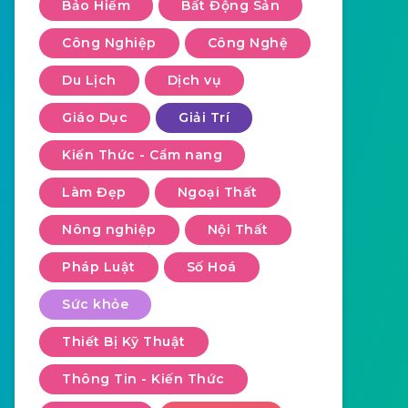
Bảo Hiểm
Bất Động Sản
Công Nghiệp
Công Nghệ
Du Lịch
Dịch vụ
Giáo Dục
Giải Trí
Kiến Thức - Cẩm nang
Làm Đẹp
Ngoại Thất
Nông nghiệp
Nội Thất
Pháp Luật
Số Hoá
Sức khỏe
Thiết Bị Kỹ Thuật
Thông Tin - Kiến Thức