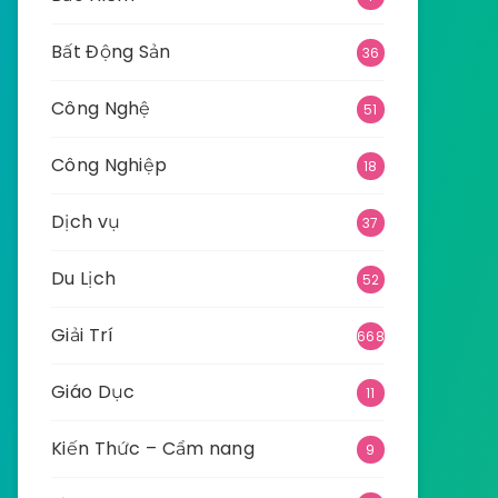
Bất Động Sản
36
Công Nghệ
51
Công Nghiệp
18
Dịch vụ
37
Du Lịch
52
Giải Trí
668
Giáo Dục
11
Kiến Thức – Cẩm nang
9