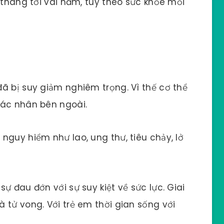
 tháng tới vài năm, tùy theo sức khỏe mỗi
ã bị suy giảm nghiêm trọng. Vì thế cơ thể
tác nhân bên ngoài.
nguy hiểm như lao, ung thư, tiêu chảy, lở
ự đau đớn với sự suy kiệt về sức lực. Giai
 tử vong. Với trẻ em thời gian sống với