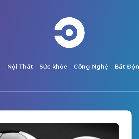
e
Nội Thất
Sức khỏe
Công Nghệ
Bất Độ