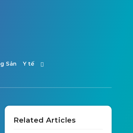
ng Sản
Y tế
Related Articles