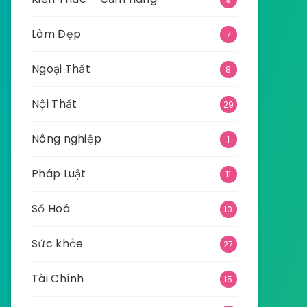
Làm Đẹp
7
Ngoại Thất
8
Nội Thất
29
Nông nghiệp
1
Pháp Luật
11
Số Hoá
10
Sức khỏe
27
Tài Chính
15