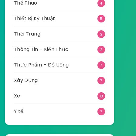
Thể Thao
4
Thiết Bị Kỹ Thuật
5
Thời Trang
2
Thông Tin – Kiến Thức
2
Thực Phẩm – Đồ Uống
7
Xây Dựng
7
Xe
13
Y tế
7