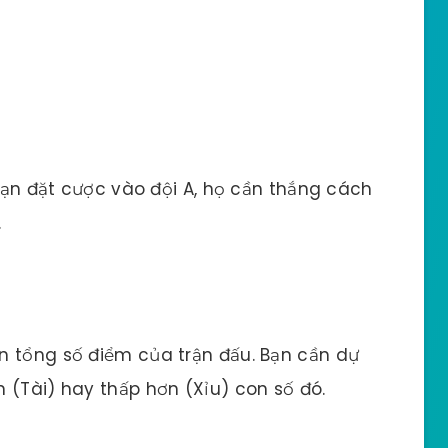
 bạn đặt cược vào đội A, họ cần thắng cách
.
n tổng số điểm của trận đấu. Bạn cần dự
 (Tài) hay thấp hơn (Xỉu) con số đó.