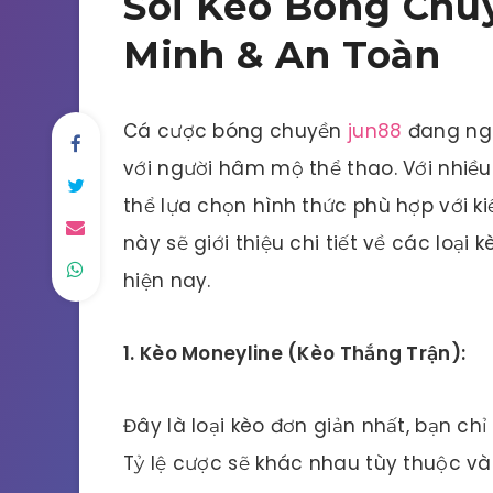
Soi Kèo Bóng Chu
Minh & An Toàn
Cá cược bóng chuyền
jun88
đang ngà
với người hâm mộ thể thao. Với nhiều
thể lựa chọn hình thức phù hợp với ki
này sẽ giới thiệu chi tiết về các loạ
hiện nay.
1. Kèo Moneyline (Kèo Thắng Trận):
Đây là loại kèo đơn giản nhất, bạn ch
Tỷ lệ cược sẽ khác nhau tùy thuộc v