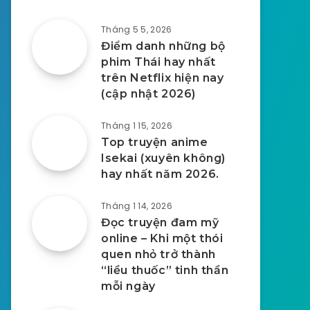
Tháng 5 5, 2026
Điểm danh những bộ
phim Thái hay nhất
trên Netflix hiện nay
(cập nhật 2026)
Tháng 1 15, 2026
Top truyện anime
Isekai (xuyên không)
hay nhất năm 2026.
Tháng 1 14, 2026
Đọc truyện đam mỹ
online – Khi một thói
quen nhỏ trở thành
“liều thuốc” tinh thần
mỗi ngày