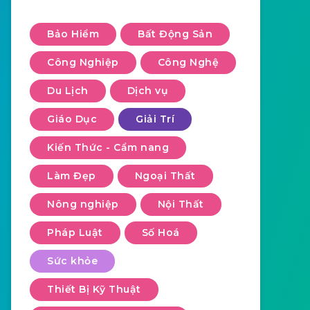
Bảo Hiểm
Bất Động Sản
Công Nghiệp
Công Nghệ
Du Lịch
Dịch vụ
Giáo Dục
Giải Trí
Kiến Thức - Cẩm nang
Làm Đẹp
Ngoại Thất
Nông nghiệp
Nội Thất
Pháp Luật
Số Hoá
Sức khỏe
Thiết Bị Kỹ Thuật