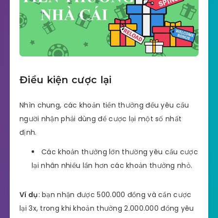
Điều kiện cược lại
Nhìn chung, các khoản tiền thưởng đều yêu cầu
người nhận phải dùng để cược lại một số nhất
định.
Các khoản thưởng lớn thường yêu cầu cược
lại nhân nhiều lần hơn các khoản thưởng nhỏ.
Ví dụ
: bạn nhận được 500.000 đồng và cần cược
lại 3x, trong khi khoản thưởng 2.000.000 đồng yêu