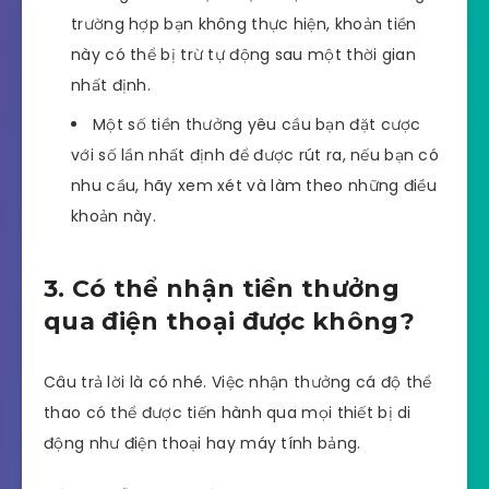
trường hợp bạn không thực hiện, khoản tiền
này có thể bị trừ tự động sau một thời gian
nhất định.
Một số tiền thưởng yêu cầu bạn đặt cược
với số lần nhất định để được rút ra, nếu bạn có
nhu cầu, hãy xem xét và làm theo những điều
khoản này.
3. Có thể nhận tiền thưởng
qua điện thoại được không?
Câu trả lời là có nhé. Việc nhận thưởng cá độ thể
thao có thể được tiến hành qua mọi thiết bị di
động như điện thoại hay máy tính bảng.