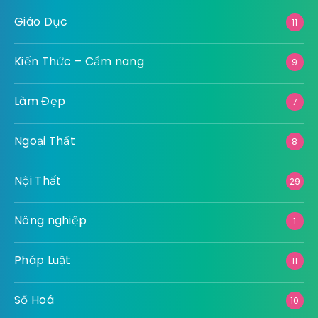
Giáo Dục
11
Kiến Thức – Cẩm nang
9
Làm Đẹp
7
Ngoại Thất
8
Nội Thất
29
Nông nghiệp
1
Pháp Luật
11
Số Hoá
10