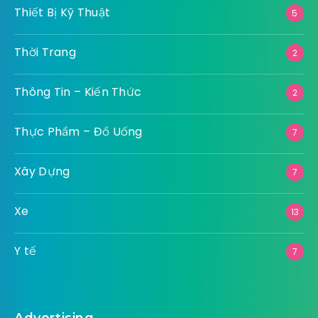
Thiết Bị Kỹ Thuật
5
Thời Trang
2
Thông Tin – Kiến Thức
2
Thực Phẩm – Đồ Uống
7
Xây Dựng
7
Xe
13
Y tế
7
Advertising