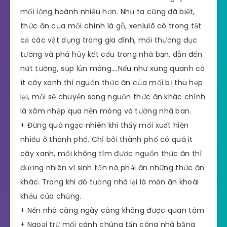
mối lộng hoành nhiều hơn. Như ta cũng đã biết,
thức ăn của mối chính là gỗ, xenlulô có trong tất
cả các vật dụng trong gia đình, mối thường đục
tường và phá hủy kết cấu trong nhà bạn, dẫn đến
nứt tường, sụp lún móng….Nếu như xung quanh có
ít cây xanh thì nguồn thức ăn của mối bị thu hẹp
lại, mối sẽ chuyển sang nguồn thức ăn khác chính
là xâm nhập qua nền móng và tường nhà ban.
+ Đừng quá ngạc nhiên khi thấy mối xuất hiện
nhiều ở thành phố. Chỉ bởi thành phố có quá it
cây xanh, mối không tìm được nguồn thức ăn thì
đương nhiên vì sinh tồn nó phải ăn những thức ăn
khác. Trong khi đó tường nhà lại là món ăn khoái
khẩu của chúng.
+ Nền nhà càng ngày càng không được quan tâm
+ Ngoại trừ mối cánh chúng tấn công nhà bằng