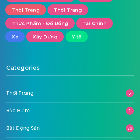
Thời Trang
Thời Trang
Thực Phẩm - Đồ Uống
Tài Chính
Xe
Xây Dựng
Y tế
Categories
Thời Trang
5
Bảo Hiểm
1
Bất Động Sản
36