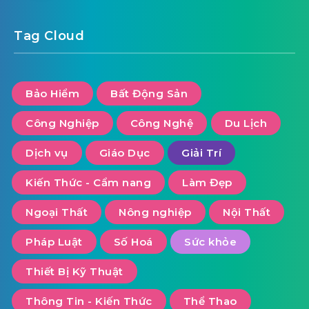
Tag Cloud
Bảo Hiểm
Bất Động Sản
Công Nghiệp
Công Nghệ
Du Lịch
Dịch vụ
Giáo Dục
Giải Trí
Kiến Thức - Cẩm nang
Làm Đẹp
Ngoại Thất
Nông nghiệp
Nội Thất
Pháp Luật
Số Hoá
Sức khỏe
Thiết Bị Kỹ Thuật
Thông Tin - Kiến Thức
Thể Thao