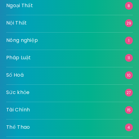
Ngoại Thất
8
Nội Thất
29
Nông nghiệp
1
Pháp Luật
11
Số Hoá
10
Sức khỏe
27
Tài Chính
15
Thể Thao
4