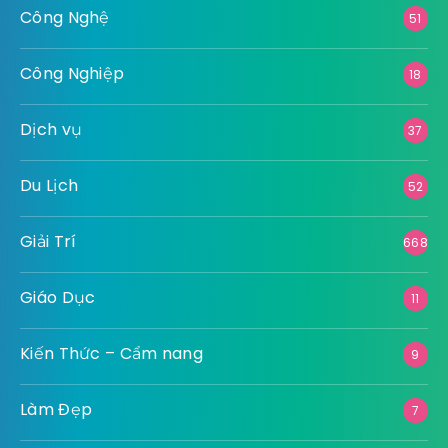
Công Nghệ
51
Công Nghiệp
18
Dịch vụ
37
Du Lịch
52
Giải Trí
668
Giáo Dục
11
Kiến Thức – Cẩm nang
9
Làm Đẹp
7