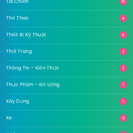
Tài Chính
15
Thể Thao
4
Thiết Bị Kỹ Thuật
5
Thời Trang
2
Thông Tin – Kiến Thức
2
Thực Phẩm – Đồ Uống
7
Xây Dựng
7
Xe
13