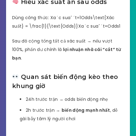
Hiểu xác suất ẩn sau odds
Dùng công thức: Xaˊc suaˆˊt=1Odds\text{Xác
suất} = \frac{1}{\text{Odds}}Xaˊc suaˆˊt=Odds1​
Sau đó cộng tổng tất cả xác suất → nếu vượt
100%, phần dư chính là
lợi nhuận nhà cái “cắt” từ
bạn
.
Quan sát biến động kèo theo
khung giờ
24h trước trận → odds biến động nhẹ
2h trước trận →
biến động mạnh nhất
, dễ
gài bẫy tâm lý người chơi