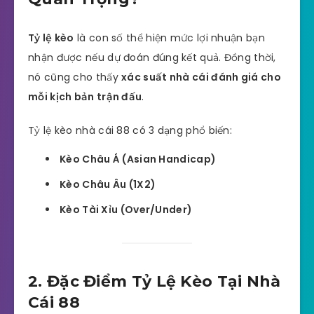
Tỷ lệ kèo
là con số thể hiện mức lợi nhuận bạn
nhận được nếu dự đoán đúng kết quả. Đồng thời,
nó cũng cho thấy
xác suất nhà cái đánh giá cho
mỗi kịch bản trận đấu
.
Tỷ lệ kèo nhà cái 88 có 3 dạng phổ biến:
Kèo Châu Á (Asian Handicap)
Kèo Châu Âu (1X2)
Kèo Tài Xỉu (Over/Under)
2. Đặc Điểm Tỷ Lệ Kèo Tại Nhà
Cái 88