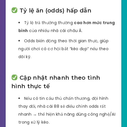
Tỷ lệ ăn (odds) hấp dẫn
Tỷ lệ trả thưởng thường
cao hơn mức trung
bình
của nhiều nhà cái châu Á.
Odds biến động theo thời gian thực, giúp
người chơi có cơ hội bắt “kèo đẹp” nếu theo
dõi kỹ.
Cập nhật nhanh theo tình
hình thực tế
Nếu có tin cầu thủ chấn thương, đội hình
thay đổi, nhà cái 88 sẽ điều chỉnh odds rất
nhanh → thể hiện khả năng dùng công nghệ/AI
trong xử lý kèo.