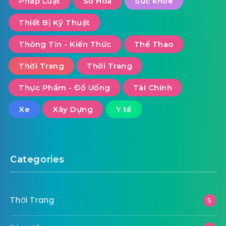
Pháp Luật
Số Hoá
Sức khỏe
Thiết Bị Kỹ Thuật
Thông Tin - Kiến Thức
Thể Thao
Thời Trang
Thời Trang
Thực Phẩm - Đồ Uống
Tài Chính
Xe
Xây Dựng
Y tế
Categories
Thời Trang
5