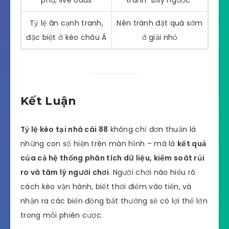
phụ, live odds
tránh “bẫy ngược”
Tỷ lệ ăn cạnh tranh,
Nên tránh đặt quá sớm
đặc biệt ở kèo châu Á
ở giải nhỏ
Kết Luận
Tỷ lệ kèo tại nhà cái 88
không chỉ đơn thuần là
những con số hiện trên màn hình – mà là
kết quả
của cả hệ thống phân tích dữ liệu, kiểm soát rủi
ro và tâm lý người chơi
. Người chơi nào hiểu rõ
cách kèo vận hành, biết thời điểm vào tiền, và
nhận ra các biến động bất thường sẽ có lợi thế lớn
trong mỗi phiên cược.