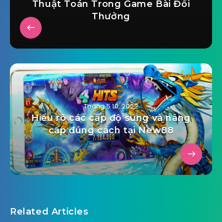
Thuật Toán Trong Game Bài Đổi
Thưởng
Tháng 5 10, 2022
Hiểu rõ các cấp độ súng và nâng
cấp đúng cách tại New88
Related Articles