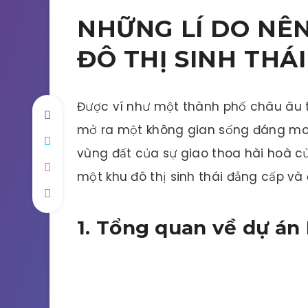
NHỮNG LÍ DO NÊ
ĐÔ THỊ SINH THÁ
Được ví như một thành phố châu âu t
mở ra một không gian sống đáng mong
vùng đất của sự giao thoa hài hoà củ
một khu đô thị sinh thái đẳng cấp và
1. Tổng quan về dự á