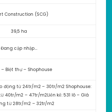
t Construction (SCG)
39,5 ha
Đang cập nhập…
ề – Biệt thự – Shophouse
dao động từ 24tr/m2 – 30tr/m2 Shophouse:
từ 40tr/m2 – 47tr/m2Liền kề: 531 lô – Giá
ng từ 28tr/m2 – 32tr/m2