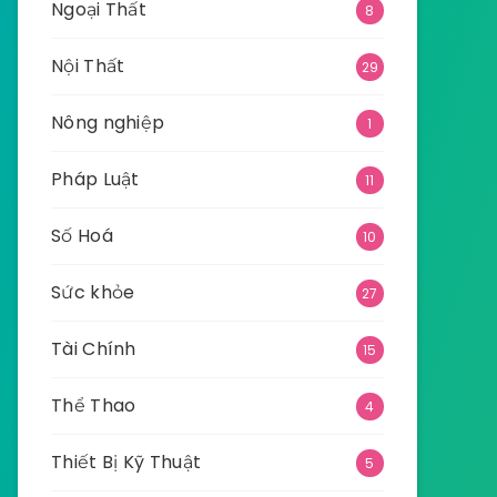
Ngoại Thất
8
Nội Thất
29
Nông nghiệp
1
Pháp Luật
11
Số Hoá
10
Sức khỏe
27
Tài Chính
15
Thể Thao
4
Thiết Bị Kỹ Thuật
5