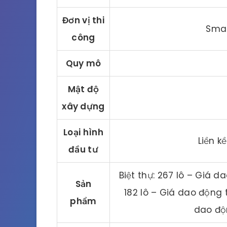
Đơn vị thi
Smar
công
Quy mô
Mật độ
xây dựng
Loại hình
Liền k
đầu tư
Biệt thự: 267 lô – Giá 
Sản
182 lô – Giá dao động 
phẩm
dao độ