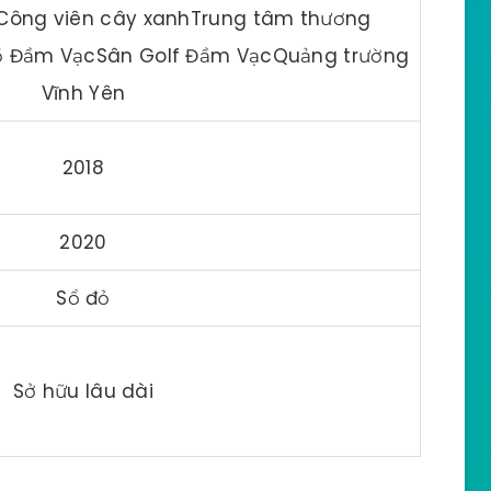
 Công viên cây xanhTrung tâm thương
ồ Đầm VạcSân Golf Đầm VạcQuảng trường
Vĩnh Yên
2018
2020
Sổ đỏ
Sở hữu lâu dài