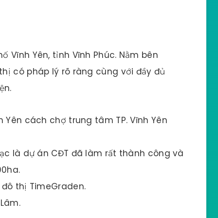
ố Vĩnh Yên, tỉnh Vĩnh Phúc. Nằm bên
hị có pháp lý rõ ràng cùng với đầy đủ
ện.
h Yên cách chợ trung tâm TP. Vĩnh Yên
Vạc là dự án CĐT đã làm rất thành công và
90ha.
 đô thị TimeGraden.
 Lâm.