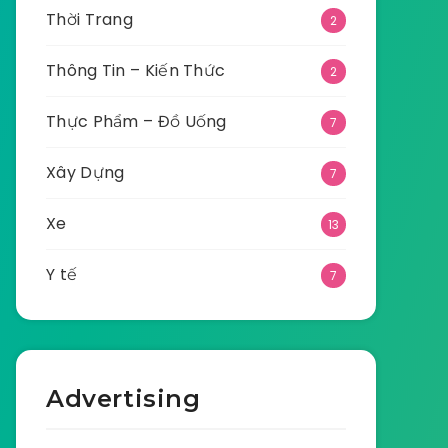
Thời Trang
2
Thông Tin – Kiến Thức
2
Thực Phẩm – Đồ Uống
7
Xây Dựng
7
Xe
13
Y tế
7
Advertising