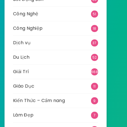
Công Nghệ
51
Công Nghiệp
18
Dịch vụ
37
Du Lịch
52
Giải Trí
668
Giáo Dục
11
Kiến Thức – Cẩm nang
9
Làm Đẹp
7