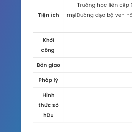
Trường học liên cấp
Tiện ích
mạiĐường dạo bộ ven h
Khởi
công
Bàn giao
Pháp lý
Hình
thức sở
hữu