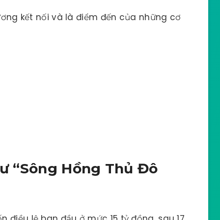
hương kết nối và là điểm đến của những cơ
 tư “Sông Hồng Thủ Đô
 điều lệ ban đầu ở mức 15 tỷ đồng, sau 17