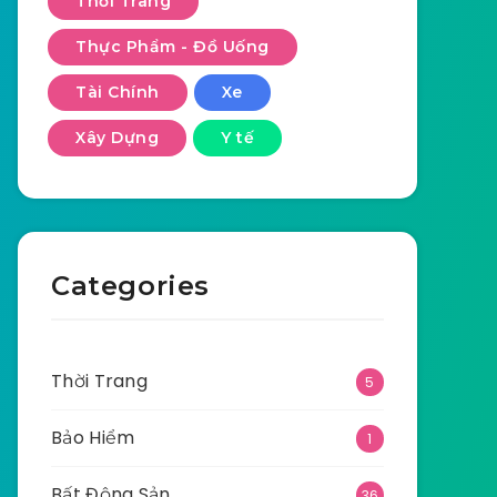
Thời Trang
Thực Phẩm - Đồ Uống
Tài Chính
Xe
Xây Dựng
Y tế
Categories
Thời Trang
5
Bảo Hiểm
1
Bất Động Sản
36