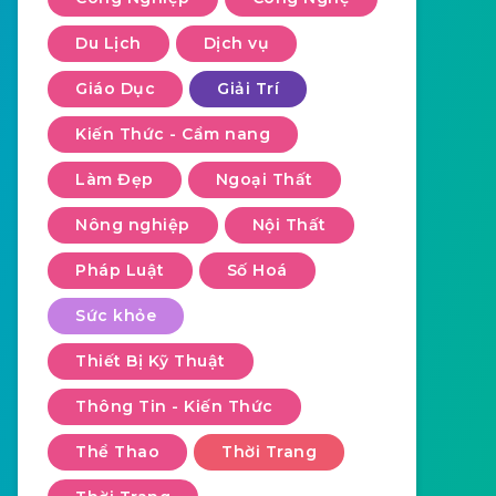
Du Lịch
Dịch vụ
Giáo Dục
Giải Trí
Kiến Thức - Cẩm nang
Làm Đẹp
Ngoại Thất
Nông nghiệp
Nội Thất
Pháp Luật
Số Hoá
Sức khỏe
Thiết Bị Kỹ Thuật
Thông Tin - Kiến Thức
Thể Thao
Thời Trang