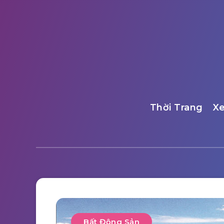
Thời Trang
X
Bất Động Sản