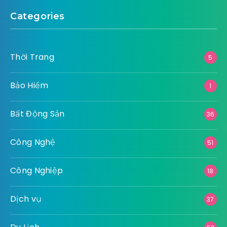
Categories
Thời Trang
5
Bảo Hiểm
1
Bất Động Sản
36
Công Nghệ
51
Công Nghiệp
18
Dịch vụ
37