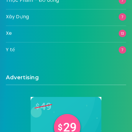
Thực Phẩm – Đồ Uống
7
Xây Dựng
7
Xe
13
Y tế
7
Advertising