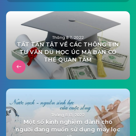
Tháng 8 7, 2022
TẤT TẦN TẬT VỀ CÁC THÔNG TIN
TƯ VẤN DU HỌC ÚC MÀ BẠN CÓ
THỂ QUAN TÂM
Tháng 8 13, 2022
Một số kinh nghiệm dành cho
người đang muốn sử dụng máy lọc