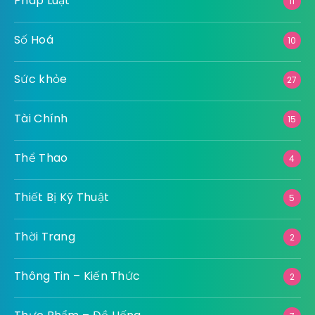
Pháp Luật
11
Số Hoá
10
Sức khỏe
27
Tài Chính
15
Thể Thao
4
Thiết Bị Kỹ Thuật
5
Thời Trang
2
Thông Tin – Kiến Thức
2