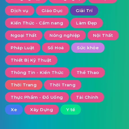
Dịch vụ
Giáo Dục
Giải Trí
Kiến Thức - Cẩm nang
Làm Đẹp
Ngoại Thất
Nông nghiệp
Nội Thất
Pháp Luật
Số Hoá
Sức khỏe
Thiết Bị Kỹ Thuật
Thông Tin - Kiến Thức
Thể Thao
Thời Trang
Thời Trang
Thực Phẩm - Đồ Uống
Tài Chính
Xe
Xây Dựng
Y tế