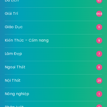
Du Lịch
52
Giải Trí
668
Giáo Dục
11
Kiến Thức – Cẩm nang
9
Làm Đẹp
7
Ngoại Thất
8
Nội Thất
29
Nông nghiệp
1