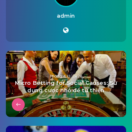
admin
Tháng 4 13, 2020
Micro Betting for Social Causes: Sử
dụng cược nhỏ để từ thiện