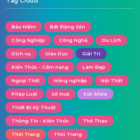
Tag Cloud
Bảo Hiểm
Bất Động Sản
Công Nghiệp
Công Nghệ
Du Lịch
Dịch vụ
Giáo Dục
Giải Trí
Kiến Thức - Cẩm nang
Làm Đẹp
Ngoại Thất
Nông nghiệp
Nội Thất
Pháp Luật
Số Hoá
Sức khỏe
Thiết Bị Kỹ Thuật
Thông Tin - Kiến Thức
Thể Thao
Thời Trang
Thời Trang