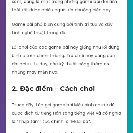
xám, cũng là một trong những game bài đổi tiền
thật rất được nhiều người ưa chuộng hiện nay.
Game bài phổ biến cũng bởi tính trí tuệ và đầy
tính nghệ thuật trong đó.
Lối chơi của các game bài này giống như lối dùng
binh ở trên chiến trường. Trò chơi này cũng còn
đòi hỏi sự tư duy, các kỹ thuật cộng thêm cả
những may mắn nữa.
2. Đặc điểm – Cách chơi
Trươc đây, tên gọi game bài Mậu binh online đã
được dịch từ tiếng Hán sang tiếng Việt và có nghĩa
là “Thập tam” tức chính là “Mười ba”.