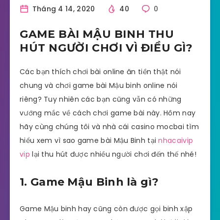
Tháng 4 14, 2020
40
0
GAME BÀI MẬU BINH THU
HÚT NGƯỜI CHƠI VÌ ĐIỀU GÌ?
Các bạn thích chơi bài online ăn tiền thật nói
chung và chơi game bài Mậu binh online nói
riêng? Tuy nhiên các bạn cũng vẫn có những
vướng mắc về cách chơi game bài này. Hôm nay
hãy cùng chúng tôi và nhà cái casino mocbai tìm
hiểu xem vì sao game bài Mậu Binh tại
nhacaivip
vip
lại thu hút được nhiều người chơi đến thế nhé!
1. Game Mậu Binh là gì?
Game Mậu binh hay cũng còn được gọi binh xập