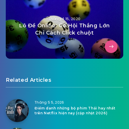
Tháng 4 15, 2020
Lô Đề Online: Cơ Hội Thắng Lớn
Chỉ Cách Click chuột
Related Articles
Tháng 5 5, 2026
Điểm danh những bộ phim Thái hay nhất
trên Netflix hiện nay (cập nhật 2026)