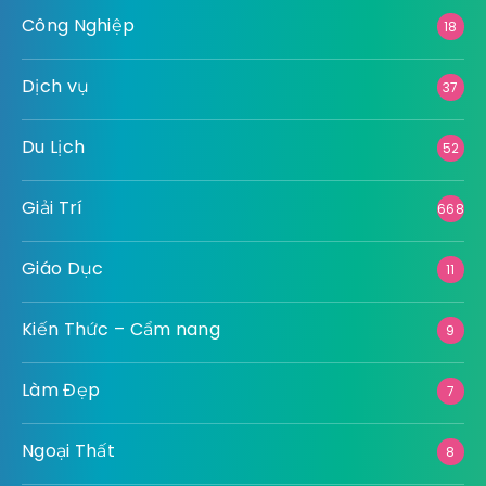
Công Nghiệp
18
Dịch vụ
37
Du Lịch
52
Giải Trí
668
Giáo Dục
11
Kiến Thức – Cẩm nang
9
Làm Đẹp
7
Ngoại Thất
8