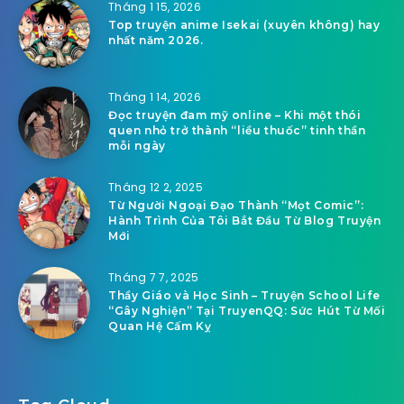
Tháng 1 15, 2026
Top truyện anime Isekai (xuyên không) hay
nhất năm 2026.
Tháng 1 14, 2026
Đọc truyện đam mỹ online – Khi một thói
quen nhỏ trở thành “liều thuốc” tinh thần
mỗi ngày
Tháng 12 2, 2025
Từ Người Ngoại Đạo Thành “Mọt Comic”:
Hành Trình Của Tôi Bắt Đầu Từ Blog Truyện
Mới
Tháng 7 7, 2025
Thầy Giáo và Học Sinh – Truyện School Life
“Gây Nghiện” Tại TruyenQQ: Sức Hút Từ Mối
Quan Hệ Cấm Kỵ