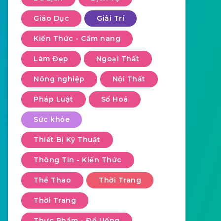
Giáo Dục
Giải Trí
Kiến Thức - Cẩm nang
Làm Đẹp
Ngoại Thất
Nông nghiệp
Nội Thất
Pháp Luật
Số Hoá
Sức khỏe
Thiết Bị Kỹ Thuật
Thông Tin - Kiến Thức
Thể Thao
Thời Trang
Thời Trang
Thực Phẩm - Đồ Uống