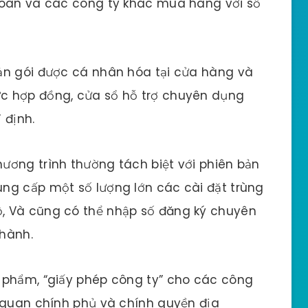
đoàn và các công ty khác mua hàng với số
ản gói được cá nhân hóa tại cửa hàng và
c hợp đồng, cửa sổ hỗ trợ chuyên dụng
 định.
ương trình thường tách biệt với phiên bản
ng cấp một số lượng lớn các cài đặt trùng
, Và cũng có thể nhập số đăng ký chuyên
thành.
 phẩm, “giấy phép công ty” cho các công
ơ quan chính phủ và chính quyền địa