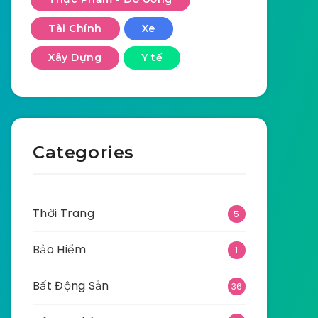
Tài Chính
Xe
Xây Dựng
Y tế
Categories
Thời Trang
5
Bảo Hiểm
1
Bất Động Sản
36