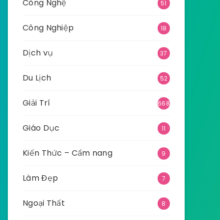
Công Nghệ
51
Công Nghiệp
18
Dịch vụ
37
Du Lịch
52
Giải Trí
668
Giáo Dục
11
Kiến Thức – Cẩm nang
9
Làm Đẹp
7
Ngoại Thất
8