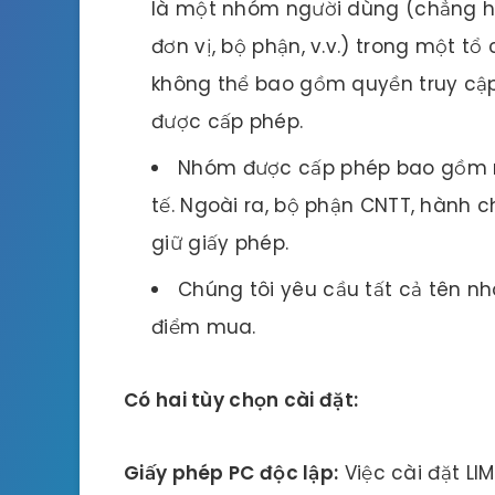
là một nhóm người dùng (chẳng hạ
đơn vị, bộ phận, v.v.) trong một t
không thể bao gồm quyền truy cậ
được cấp phép.
Nhóm được cấp phép bao gồm 
tế. Ngoài ra, bộ phận CNTT, hành 
giữ giấy phép.
Chúng tôi yêu cầu tất cả tên nhóm
điểm mua.
Có hai tùy chọn cài đặt:
Giấy phép PC độc lập:
Việc cài đặt LI