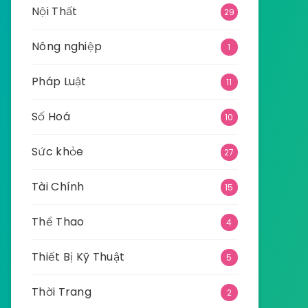
Nội Thất
29
Nông nghiệp
1
Pháp Luật
11
Số Hoá
10
Sức khỏe
27
Tài Chính
15
Thể Thao
4
Thiết Bị Kỹ Thuật
5
Thời Trang
2