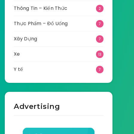
Thông Tin – Kiến Thức
2
Thực Phẩm – Đồ Uống
7
Xây Dựng
7
Xe
13
Y tế
7
Advertising