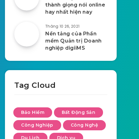
thành giọng nói online
hay nhất hiện nay
Tháng 10 26, 2021
Nền tảng của Phần
mềm Quản trị Doanh
nghiệp digiiMS
Tag Cloud
Bảo Hiểm
Bất Động Sản
Công Nghiệp
Công Nghệ
Du Lịch
Dịch vụ