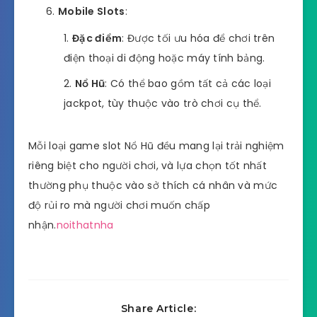
Mobile Slots
:
Đặc điểm
: Được tối ưu hóa để chơi trên
điện thoại di động hoặc máy tính bảng.
Nổ Hũ
: Có thể bao gồm tất cả các loại
jackpot, tùy thuộc vào trò chơi cụ thể.
Mỗi loại game slot Nổ Hũ đều mang lại trải nghiệm
riêng biệt cho người chơi, và lựa chọn tốt nhất
thường phụ thuộc vào sở thích cá nhân và mức
độ rủi ro mà người chơi muốn chấp
nhận.
noithatnha
Share Article: