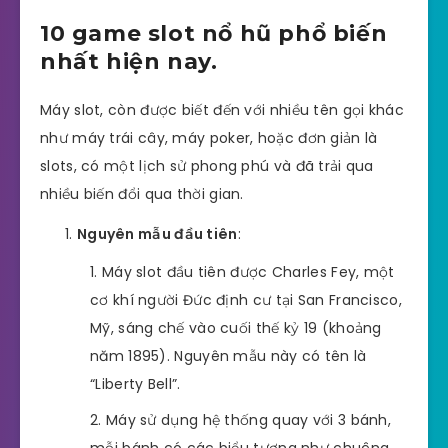
10 game slot nổ hũ phổ biến
nhất hiện nay.
Máy slot, còn được biết đến với nhiều tên gọi khác
như máy trái cây, máy poker, hoặc đơn giản là
slots, có một lịch sử phong phú và đã trải qua
nhiều biến đổi qua thời gian.
Nguyên mẫu đầu tiên
:
Máy slot đầu tiên được Charles Fey, một
cơ khí người Đức định cư tại San Francisco,
Mỹ, sáng chế vào cuối thế kỷ 19 (khoảng
năm 1895). Nguyên mẫu này có tên là
“Liberty Bell”.
Máy sử dụng hệ thống quay với 3 bánh,