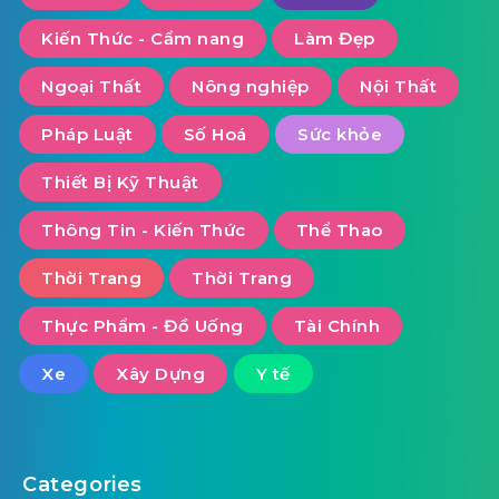
Kiến Thức - Cẩm nang
Làm Đẹp
Ngoại Thất
Nông nghiệp
Nội Thất
Pháp Luật
Số Hoá
Sức khỏe
Thiết Bị Kỹ Thuật
Thông Tin - Kiến Thức
Thể Thao
Thời Trang
Thời Trang
Thực Phẩm - Đồ Uống
Tài Chính
Xe
Xây Dựng
Y tế
Categories