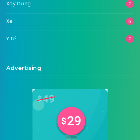
Xây Dựng
7
Xe
13
Y tế
7
Advertising