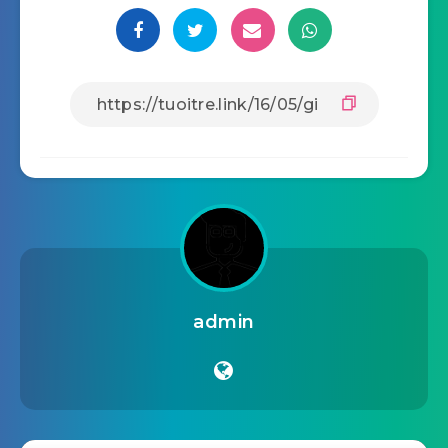
admin