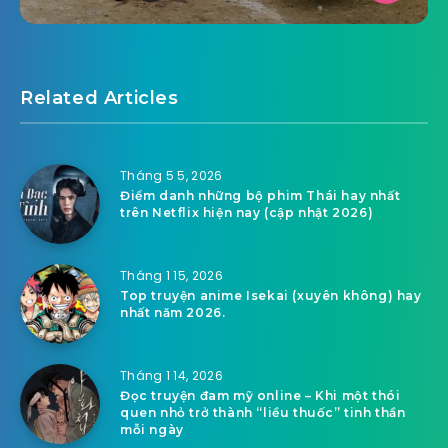
Related Articles
Tháng 5 5, 2026
Điểm danh những bộ phim Thái hay nhất
trên Netflix hiện nay (cập nhật 2026)
Tháng 1 15, 2026
Top truyện anime Isekai (xuyên không) hay
nhất năm 2026.
Tháng 1 14, 2026
Đọc truyện đam mỹ online – Khi một thói
quen nhỏ trở thành “liều thuốc” tinh thần
mỗi ngày