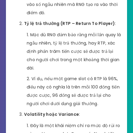
vào số ngẫu nhiên mà RNG tạo ra vào thời
điểm đó.
Tỷ lệ trả thưởng (RTP – Return To Player)
:
Mặc dù RNG đảm bảo rằng mỗi lần quay là
ngẫu nhiên, tỷ lệ trả thưởng, hay RTP, xác
định phần trăm tiền cược sẽ được trả lại
cho người chơi trong một khoảng thời gian
dài.
Ví dụ, nếu một game slot có RTP là 96%,
điều này có nghĩa là trên mỗi 100 đồng tiền
được cược, 96 đồng sẽ được trả lại cho
người chơi dưới dạng giải thưởng.
Volatility hoặc Variance
:
Đây là một khái niệm chỉ ra mức độ rủi ro