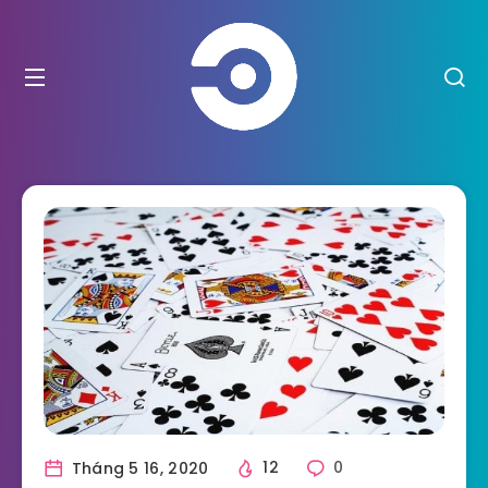
Tháng 5 16, 2020
12
0