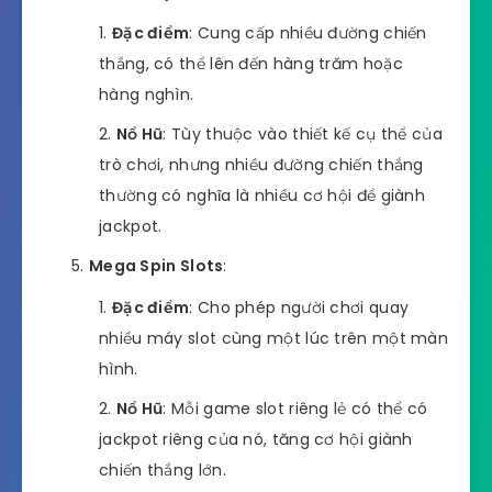
Đặc điểm
: Cung cấp nhiều đường chiến
thắng, có thể lên đến hàng trăm hoặc
hàng nghìn.
Nổ Hũ
: Tùy thuộc vào thiết kế cụ thể của
trò chơi, nhưng nhiều đường chiến thắng
thường có nghĩa là nhiều cơ hội để giành
jackpot.
Mega Spin Slots
:
Đặc điểm
: Cho phép người chơi quay
nhiều máy slot cùng một lúc trên một màn
hình.
Nổ Hũ
: Mỗi game slot riêng lẻ có thể có
jackpot riêng của nó, tăng cơ hội giành
chiến thắng lớn.