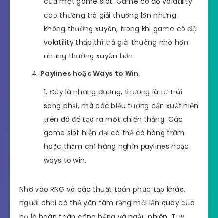
của một game slot. Game có độ volatility
cao thường trả giải thưởng lớn nhưng
không thường xuyên, trong khi game có độ
volatility thấp thì trả giải thưởng nhỏ hơn
nhưng thường xuyên hơn.
Paylines hoặc Ways to Win
:
Đây là những đường, thường là từ trái
sang phải, mà các biểu tượng cần xuất hiện
trên đó để tạo ra một chiến thắng. Các
game slot hiện đại có thể có hàng trăm
hoặc thậm chí hàng nghìn paylines hoặc
ways to win.
Nhờ vào RNG và các thuật toán phức tạp khác,
người chơi có thể yên tâm rằng mỗi lần quay của
họ là hoàn toàn công bằng và ngẫu nhiên. Tuy