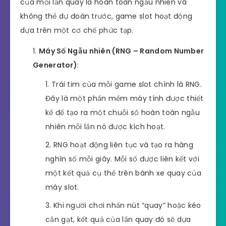
của mỗi lần quay là hoàn toàn ngẫu nhiên và
không thể dự đoán trước, game slot hoạt động
dựa trên một cơ chế phức tạp.
Máy Số Ngẫu nhiên (RNG – Random Number
Generator)
:
Trái tim của mỗi game slot chính là RNG.
Đây là một phần mềm máy tính được thiết
kế để tạo ra một chuỗi số hoàn toàn ngẫu
nhiên mỗi lần nó được kích hoạt.
RNG hoạt động liên tục và tạo ra hàng
nghìn số mỗi giây. Mỗi số được liên kết với
một kết quả cụ thể trên bánh xe quay của
máy slot.
Khi người chơi nhấn nút “quay” hoặc kéo
cần gạt, kết quả của lần quay đó sẽ dựa