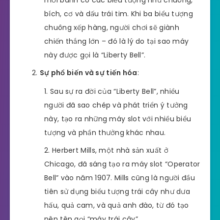
mỗi bánh có các biểu tượng như chuông,
bích, cơ và dấu trái tim. Khi ba biểu tượng
chuông xếp hàng, người chơi sẽ giành
chiến thắng lớn – đó là lý do tại sao máy
này được gọi là “Liberty Bell”.
Sự phổ biến và sự tiến hóa
:
Sau sự ra đời của “Liberty Bell”, nhiều
người đã sao chép và phát triển ý tưởng
này, tạo ra những máy slot với nhiều biểu
tượng và phần thưởng khác nhau.
Herbert Mills, một nhà sản xuất ở
Chicago, đã sáng tạo ra máy slot “Operator
Bell” vào năm 1907. Mills cũng là người đầu
tiên sử dụng biểu tượng trái cây như dưa
hấu, quả cam, và quả anh đào, từ đó tạo
nên tên gọi “máy trái cây”.