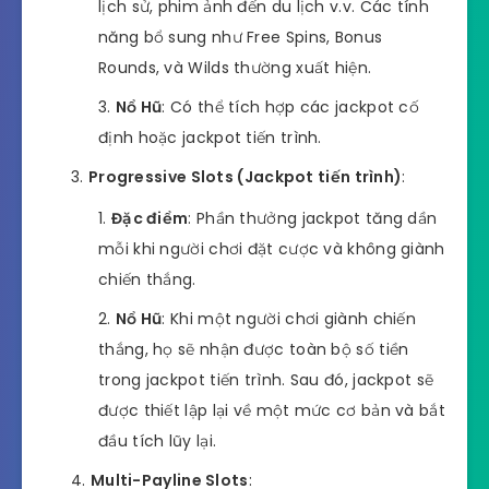
lịch sử, phim ảnh đến du lịch v.v. Các tính
năng bổ sung như Free Spins, Bonus
Rounds, và Wilds thường xuất hiện.
Nổ Hũ
: Có thể tích hợp các jackpot cố
định hoặc jackpot tiến trình.
Progressive Slots (Jackpot tiến trình)
:
Đặc điểm
: Phần thưởng jackpot tăng dần
mỗi khi người chơi đặt cược và không giành
chiến thắng.
Nổ Hũ
: Khi một người chơi giành chiến
thắng, họ sẽ nhận được toàn bộ số tiền
trong jackpot tiến trình. Sau đó, jackpot sẽ
được thiết lập lại về một mức cơ bản và bắt
đầu tích lũy lại.
Multi-Payline Slots
: