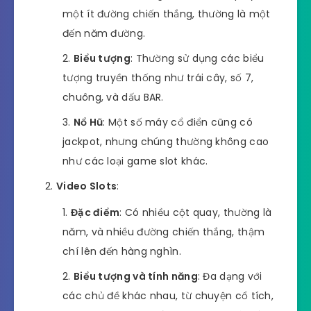
một ít đường chiến thắng, thường là một
đến năm đường.
Biểu tượng
: Thường sử dụng các biểu
tượng truyền thống như trái cây, số 7,
chuông, và dấu BAR.
Nổ Hũ
: Một số máy cổ điển cũng có
jackpot, nhưng chúng thường không cao
như các loại game slot khác.
Video Slots
:
Đặc điểm
: Có nhiều cột quay, thường là
năm, và nhiều đường chiến thắng, thậm
chí lên đến hàng nghìn.
Biểu tượng và tính năng
: Đa dạng với
các chủ đề khác nhau, từ chuyện cổ tích,