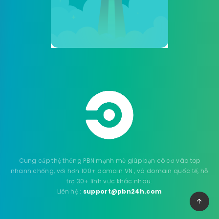
Cung cấp thệ thống PBN mạnh mẽ giúp bạn có cơ vào top
nhanh chống, với hơn 100+ domain VN , và domain quốc tế, hỗ
trợ 30+ lĩnh vực khác nhau.
Liên hệ :
support@pbn24h.com