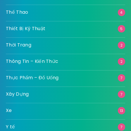
Thể Thao
4
Thiết Bị Kỹ Thuật
5
Thời Trang
2
Thông Tin – Kiến Thức
2
Thực Phẩm – Đồ Uống
7
Xây Dựng
7
Xe
13
Y tế
7