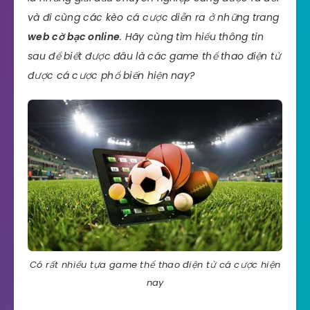
và đi cùng các kèo cá cược diễn ra ở những trang
web cờ bạc online
. Hãy cùng tìm hiểu thông tin
sau để biết được đâu là các game thể thao điện tử
được cá cược phổ biến hiện nay?
Có rất nhiều tựa game thể thao điện tử cá cược hiện
nay