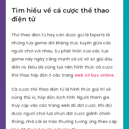
Tìm hiểu về cá cược thể thao
điện tử
Thể thao điện tử hay còn được gọi là Esports là
những tựa game đối kháng trực tuyến giữa các
người chơi với nhau. Sự phát triển của các tựa
game này ngày càng mạnh và có vô số giải đấu
diễn ra. Điều đó cũng tạo nên hình thức cá cược
thể thao hấp dẫn ở các trang
web cờ bạc online
.
Cá cược thể thao điện tử là hình thức giải trí vô
cùng thú vị, hấp dẫn, kịch tính. Người tham gia
truy cập vào các trang web để đặt cược. Khi đội
được người chơi lựa chọn đặt cược giành chiến
thắng, nhà cái sẽ trao thưởng tương ứng theo cáp