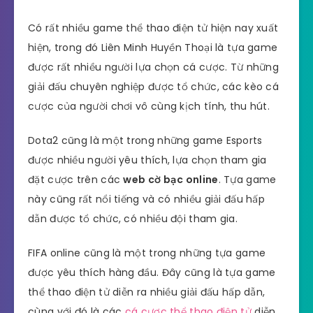
Có rất nhiều game thể thao điện tử hiện nay xuất
hiện, trong đó Liên Minh Huyền Thoại là tựa game
được rất nhiều người lựa chọn cá cược. Từ những
giải đấu chuyên nghiệp được tổ chức, các kèo cá
cược của người chơi vô cùng kịch tính, thu hút.
Dota2 cũng là một trong những game Esports
được nhiều người yêu thích, lựa chọn tham gia
đặt cược trên các
web cờ bạc online
. Tựa game
này cũng rất nổi tiếng và có nhiều giải đấu hấp
dẫn được tổ chức, có nhiều đội tham gia.
FIFA online cũng là một trong những tựa game
được yêu thích hàng đầu. Đây cũng là tựa game
thể thao điện tử diễn ra nhiều giải đấu hấp dẫn,
cùng với đó là các
cá cược thể thao điện tử
diễn