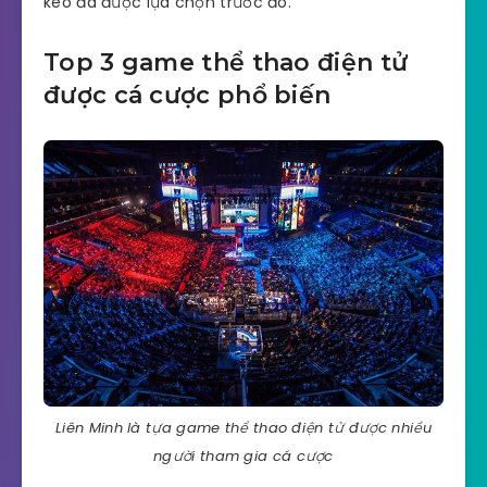
kèo đã được lựa chọn trước đó.
Top 3 game thể thao điện tử
được cá cược phổ biến
Liên Minh là tựa game thể thao điện tử được nhiều
người tham gia cá cược