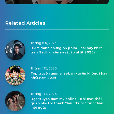
Related Articles
Tháng 5 5, 2026
Điểm danh những bộ phim Thái hay nhất
trên Netflix hiện nay (cập nhật 2026)
Tháng 1 15, 2026
Top truyện anime Isekai (xuyên không) hay
nhất năm 2026.
Tháng 1 14, 2026
Đọc truyện đam mỹ online – Khi một thói
quen nhỏ trở thành “liều thuốc” tinh thần
mỗi ngày