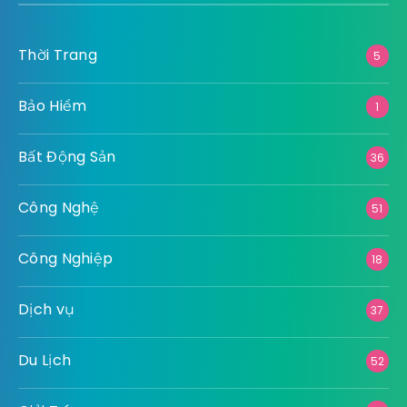
Thời Trang
5
Bảo Hiểm
1
Bất Động Sản
36
Công Nghệ
51
Công Nghiệp
18
Dịch vụ
37
Du Lịch
52