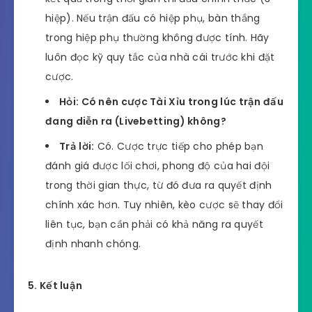
hiệp). Nếu trận đấu có hiệp phụ, bàn thắng
trong hiệp phụ thường không được tính. Hãy
luôn đọc kỹ quy tắc của nhà cái trước khi đặt
cược.
Hỏi: Có nên cược Tài Xỉu trong lúc trận đấu
đang diễn ra (Livebetting) không?
Trả lời:
Có. Cược trực tiếp cho phép bạn
đánh giá được lối chơi, phong độ của hai đội
trong thời gian thực, từ đó đưa ra quyết định
chính xác hơn. Tuy nhiên, kèo cược sẽ thay đổi
liên tục, bạn cần phải có khả năng ra quyết
định nhanh chóng.
5. Kết luận