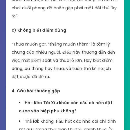
chơi dưới phong độ hoặc gặp phải một đối thủ “kỵ
rơ”.
c) Không biết điểm dừng
“Thua muốn gỡ”, “thắng muốn thêm” là tâm lý
chung của nhiều người. Điều này thường dẫn đến
việc mất kiểm soát và thua lỗ lớn. Hãy biết điểm
dừng, dù thắng hay thua, và tuân thủ kế hoạch
đặt cược đã đề ra.
4. Câu hỏi thường gặp
Hỏi: Kèo Tài Xỉu khúc côn cầu có nên đặt
cược vào hiệp phụ không?
Trả lời:
Không. Hầu hết các nhà cái chỉ tính
kết quả trong thời gian thi đấu chính thức (3