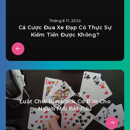
Tháng 8 17, 2023
Cá Cược Đua Xe Đạp Có Thực Sự
Kiếm Tiền Được Không?
Tháng 8 23, 2023
Luật Chơi Blackjack Cơ Bản Cho
Người Mới Bắt Đầu