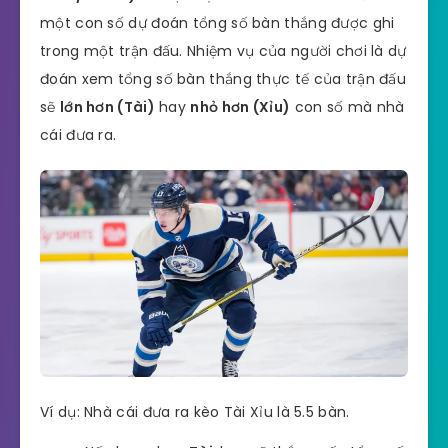
một con số dự đoán tổng số bàn thắng được ghi
trong một trận đấu. Nhiệm vụ của người chơi là dự
đoán xem tổng số bàn thắng thực tế của trận đấu
sẽ
lớn hơn (Tài)
hay
nhỏ hơn (Xỉu)
con số mà nhà
cái đưa ra.
Ví dụ: Nhà cái đưa ra kèo Tài Xỉu là 5.5 bàn.