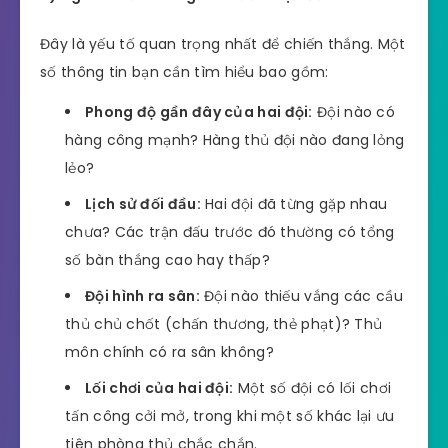
Đây là yếu tố quan trọng nhất để chiến thắng. Một
số thông tin bạn cần tìm hiểu bao gồm:
Phong độ gần đây của hai đội:
Đội nào có
hàng công mạnh? Hàng thủ đội nào đang lỏng
lẻo?
Lịch sử đối đầu:
Hai đội đã từng gặp nhau
chưa? Các trận đấu trước đó thường có tổng
số bàn thắng cao hay thấp?
Đội hình ra sân:
Đội nào thiếu vắng các cầu
thủ chủ chốt (chấn thương, thẻ phạt)? Thủ
môn chính có ra sân không?
Lối chơi của hai đội:
Một số đội có lối chơi
tấn công cởi mở, trong khi một số khác lại ưu
tiên phòng thủ chắc chắn.