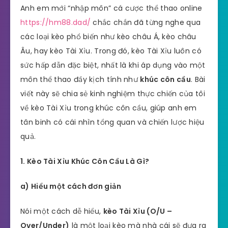
Anh em mới “nhập môn” cá cược thể thao online
https://hm88.dad/
chắc chắn đã từng nghe qua
các loại kèo phổ biến như kèo châu Á, kèo châu
Âu, hay kèo Tài Xỉu. Trong đó, kèo Tài Xỉu luôn có
sức hấp dẫn đặc biệt, nhất là khi áp dụng vào một
môn thể thao đầy kịch tính như
khúc côn cầu
. Bài
viết này sẽ chia sẻ kinh nghiệm thực chiến của tôi
về kèo Tài Xỉu trong khúc côn cầu, giúp anh em
tân binh có cái nhìn tổng quan và chiến lược hiệu
quả.
1. Kèo Tài Xỉu Khúc Côn Cầu Là Gì?
a) Hiểu một cách đơn giản
Nói một cách dễ hiểu,
kèo Tài Xỉu (O/U –
Over/Under)
là một loại kèo mà nhà cái sẽ đưa ra