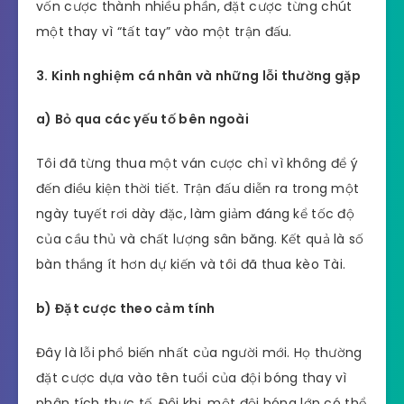
vốn cược thành nhiều phần, đặt cược từng chút
một thay vì “tất tay” vào một trận đấu.
3. Kinh nghiệm cá nhân và những lỗi thường gặp
a) Bỏ qua các yếu tố bên ngoài
Tôi đã từng thua một ván cược chỉ vì không để ý
đến điều kiện thời tiết. Trận đấu diễn ra trong một
ngày tuyết rơi dày đặc, làm giảm đáng kể tốc độ
của cầu thủ và chất lượng sân băng. Kết quả là số
bàn thắng ít hơn dự kiến và tôi đã thua kèo Tài.
b) Đặt cược theo cảm tính
Đây là lỗi phổ biến nhất của người mới. Họ thường
đặt cược dựa vào tên tuổi của đội bóng thay vì
phân tích thực tế. Đôi khi, một đội bóng lớn có thể