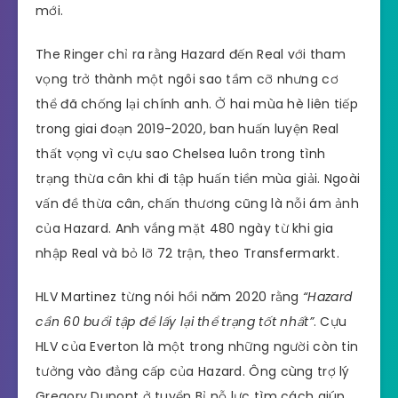
mới.
The Ringer chỉ ra rằng Hazard đến Real với tham
vọng trở thành một ngôi sao tầm cỡ nhưng cơ
thể đã chống lại chính anh. Ở hai mùa hè liên tiếp
trong giai đoạn 2019-2020, ban huấn luyện Real
thất vọng vì cựu sao Chelsea luôn trong tình
trạng thừa cân khi đi tập huấn tiền mùa giải. Ngoài
vấn đề thừa cân, chấn thương cũng là nỗi ám ảnh
của Hazard. Anh vắng mặt 480 ngày từ khi gia
nhập Real và bỏ lỡ 72 trận, theo Transfermarkt.
HLV Martinez từng nói hồi năm 2020 rằng
“Hazard
cần 60 buổi tập để lấy lại thể trạng tốt nhất”
. Cựu
HLV của Everton là một trong những người còn tin
tưởng vào đẳng cấp của Hazard. Ông cùng trợ lý
Gregory Dupont ở tuyển Bỉ nỗ lực tìm cách giúp