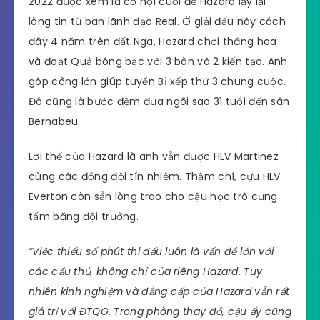
2022 được xem là cơ hội cuối để Hazard lấy lại
lòng tin từ ban lãnh đạo Real. Ở giải đấu này cách
đây 4 năm trên đất Nga, Hazard chơi thăng hoa
và đoạt Quả bóng bạc với 3 bàn và 2 kiến tạo. Anh
góp công lớn giúp tuyển Bỉ xếp thứ 3 chung cuộc.
Đó cũng là bước đệm đưa ngôi sao 31 tuổi đến sân
Bernabeu.
Lợi thế của Hazard là anh vẫn được HLV Martinez
cùng các đồng đội tín nhiệm. Thậm chí, cựu HLV
Everton còn sẵn lòng trao cho cậu học trò cưng
tấm băng đội trưởng.
“Việc thiếu số phút thi đấu luôn là vấn đề lớn với
các cầu thủ, không chỉ của riêng Hazard. Tuy
nhiên kinh nghiệm và đẳng cấp của Hazard vẫn rất
giá trị với ĐTQG. Trong phòng thay đồ, cậu ấy cũng