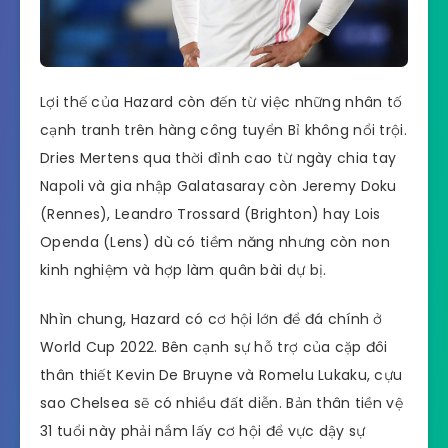
Lợi thế của Hazard còn đến từ việc những nhân tố
cạnh tranh trên hàng công tuyển Bỉ không nổi trội.
Dries Mertens qua thời đỉnh cao từ ngày chia tay
Napoli và gia nhập Galatasaray còn Jeremy Doku
(Rennes), Leandro Trossard (Brighton) hay Lois
Openda (Lens) dù có tiềm năng nhưng còn non
kinh nghiệm và hợp làm quân bài dự bị.
Nhìn chung, Hazard có cơ hội lớn để đá chính ở
World Cup 2022. Bên cạnh sự hỗ trợ của cặp đôi
thân thiết Kevin De Bruyne và Romelu Lukaku, cựu
sao Chelsea sẽ có nhiều đất diễn. Bản thân tiền vệ
31 tuổi này phải nắm lấy cơ hội để vực dậy sự