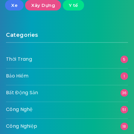
Xe
Xây Dựng
Y tế
Categories
Thời Trang
5
Bảo Hiểm
1
Bất Động Sản
36
Công Nghệ
51
Công Nghiệp
18