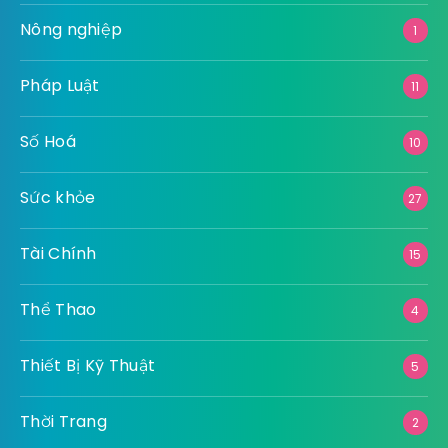
Nông nghiệp
1
Pháp Luật
11
Số Hoá
10
Sức khỏe
27
Tài Chính
15
Thể Thao
4
Thiết Bị Kỹ Thuật
5
Thời Trang
2