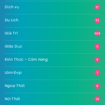
Dịch vụ
37
Du Lịch
52
Giải Trí
668
Giáo Dục
11
Kiến Thức – Cẩm nang
9
Làm Đẹp
7
Ngoại Thất
8
Nội Thất
29