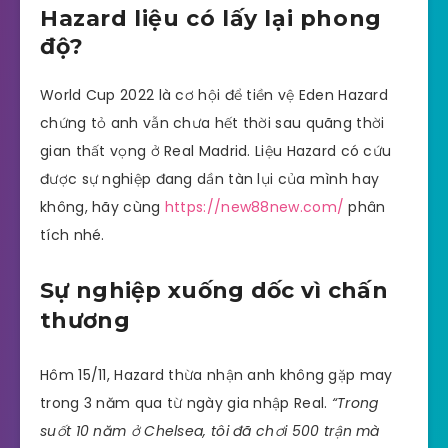
Hazard liệu có lấy lại phong
độ?
World Cup 2022 là cơ hội để tiền vệ Eden Hazard
chứng tỏ anh vẫn chưa hết thời sau quãng thời
gian thất vọng ở Real Madrid. Liệu Hazard có cứu
được sự nghiệp đang dần tàn lụi của mình hay
không, hãy cùng
https://new88new.com/
phân
tích nhé.
Sự nghiệp xuống dốc vì chấn
thương
Hôm 15/11, Hazard thừa nhận anh không gặp may
trong 3 năm qua từ ngày gia nhập Real.
“Trong
suốt 10 năm ở Chelsea, tôi đã chơi 500 trận mà