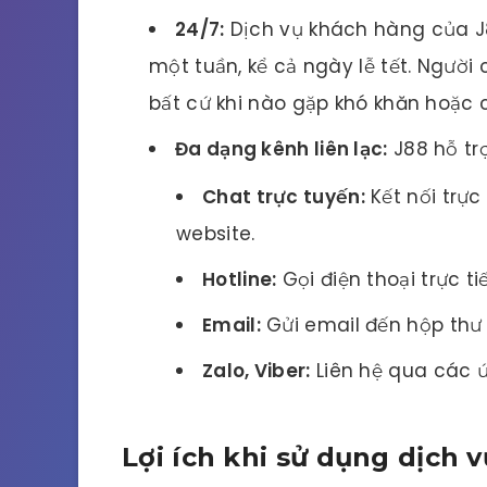
24/7:
Dịch vụ khách hàng của J
một tuần, kể cả ngày lễ tết. Người c
bất cứ khi nào gặp khó khăn hoặc c
Đa dạng kênh liên lạc:
J88 hỗ tr
Chat trực tuyến:
Kết nối trực
website.
Hotline:
Gọi điện thoại trực t
Email:
Gửi email đến hộp thư 
Zalo, Viber:
Liên hệ qua các 
Lợi ích khi sử dụng dịch 