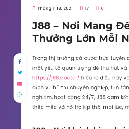
Tháng 11 18, 2021
17
0
J88 – Nơi Mang Đ
Thưởng Lớn Mỗi 
Trong thị trường cá cược trực tuyến c
một yếu tố quan trọng để thu hút và 
https://j88.doctor/
hiểu rõ điều này 
dịch vụ hỗ trợ chuyên nghiệp, tận tâm
nghiệm, hoạt động 24/7, J88 cam kết
thắc mắc và hỗ trợ kịp thời mọi lúc, m