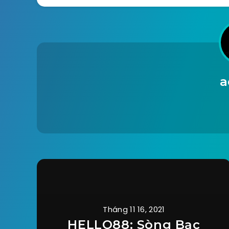
a
Tháng 11 16, 2021
HELLO88: Sòng Bạc