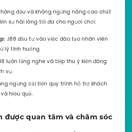
n hàng đầu và không ngừng nâng cao chất
 sự hài lòng tối đa cho người chơi.
p:
J88 đầu tư vào việc đào tạo nhân viên
ử lý tình huống.
8 luôn lắng nghe và tiếp thu ý kiến đóng
h vụ.
ng ngừng cải tiến quy trình hỗ trợ khách
và hiệu quả.
ôn được quan tâm và chăm sóc