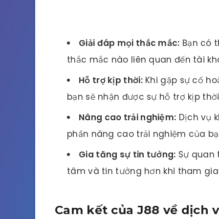
Giải đáp mọi thắc mắc:
Bạn có th
thắc mắc nào liên quan đến tài kho
Hỗ trợ kịp thời:
Khi gặp sự cố ho
bạn sẽ nhận được sự hỗ trợ kịp thời
Nâng cao trải nghiệm:
Dịch vụ 
phần nâng cao trải nghiệm của bạn
Gia tăng sự tin tưởng:
Sự quan t
tâm và tin tưởng hơn khi tham gia
Cam kết của J88 về dịch 