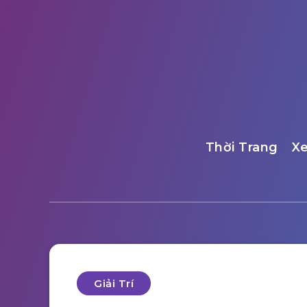
Thời Trang
X
Giải Trí