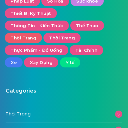
Pháp Luật
Số Hoá
Sức khỏe
Thiết Bị Kỹ Thuật
Thông Tin - Kiến Thức
Thể Thao
Thời Trang
Thời Trang
Thực Phẩm - Đồ Uống
Tài Chính
Xe
Xây Dựng
Y tế
Categories
Thời Trang
5