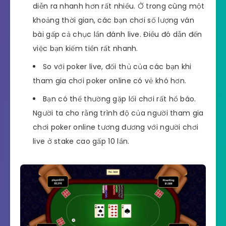
diễn ra nhanh hơn rất nhiều. Ở trong cùng một
khoảng thời gian, các bạn chơi số lượng ván
bài gấp cả chục lần đánh live. Điều đó dẫn đến
việc bạn kiếm tiền rất nhanh.
So với poker live, đối thủ của các bạn khi
tham gia chơi poker online có vẻ khó hơn.
Bạn có thể thường gặp lối chơi rất hổ báo.
Người ta cho rằng trình độ của người tham gia
chơi poker online tương đương với người chơi
live ở stake cao gấp 10 lần.