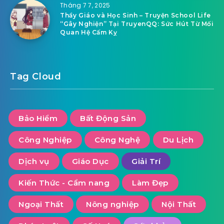
Tháng 7 7, 2025
Thầy Giáo và Học Sinh – Truyện School Life
“Gây Nghiện” Tại TruyenQQ: Sức Hút Từ Mối
Quan Hệ Cấm Kỵ
Tag Cloud
Bảo Hiểm
Bất Động Sản
Công Nghiệp
Công Nghệ
Du Lịch
Dịch vụ
Giáo Dục
Giải Trí
Kiến Thức - Cẩm nang
Làm Đẹp
Ngoại Thất
Nông nghiệp
Nội Thất