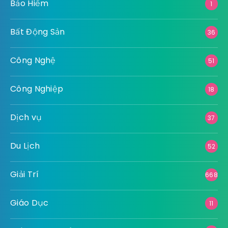
Bảo Hiểm
1
Bất Động Sản
36
Công Nghệ
51
Công Nghiệp
18
Dịch vụ
37
Du Lịch
52
Giải Trí
668
Giáo Dục
11