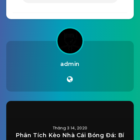
admin
Tháng 3 14, 2020
Phân Tích Kèo Nhà Cái Bóng Đá: Bí