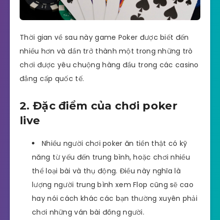
Thời gian về sau này game Poker được biết đến
nhiều hơn và dần trở thành một trong những trò
chơi được yêu chuộng hàng đầu trong các casino
đẳng cấp quốc tế.
2. Đặc điểm của chơi poker
live
Nhiều người chơi poker ăn tiền thật có kỹ
năng từ yếu đến trung bình, hoặc chơi nhiều
thể loại bài và thụ động. Điều này nghĩa là
lượng người trung bình xem Flop cũng sẽ cao
hay nói cách khác các bạn thường xuyên phải
chơi những ván bài đông người.