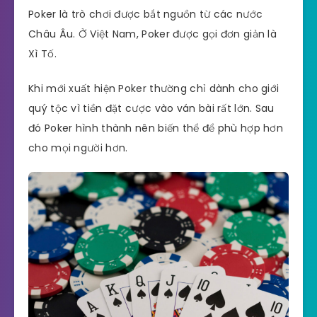
Poker là trò chơi được bắt nguồn từ các nước
Châu Âu. Ở Việt Nam, Poker được gọi đơn giản là
Xì Tố.
Khi mới xuất hiện Poker thường chỉ dành cho giới
quý tộc vì tiền đặt cược vào ván bài rất lớn. Sau
đó Poker hình thành nên biến thể để phù hợp hơn
cho mọi người hơn.