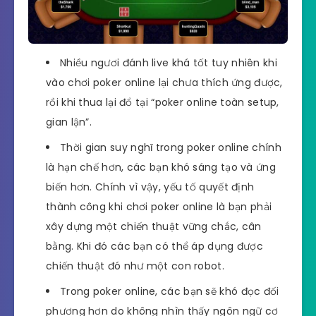
Nhiều ngươi đánh live khá tốt tuy nhiên khi
vào chơi poker online lại chưa thích ứng được,
rồi khi thua lại đổ tại “poker online toàn setup,
gian lận”.
Thời gian suy nghĩ trong poker online chính
là hạn chế hơn, các bạn khó sáng tạo và ứng
biến hơn. Chính vì vậy, yếu tố quyết định
thành công khi chơi poker online là bạn phải
xây dựng một chiến thuật vững chắc, cân
bằng. Khi đó các bạn có thể áp dụng được
chiến thuật đó như một con robot.
Trong poker online, các bạn sẽ khó đọc đối
phương hơn do không nhìn thấy ngôn ngữ cơ