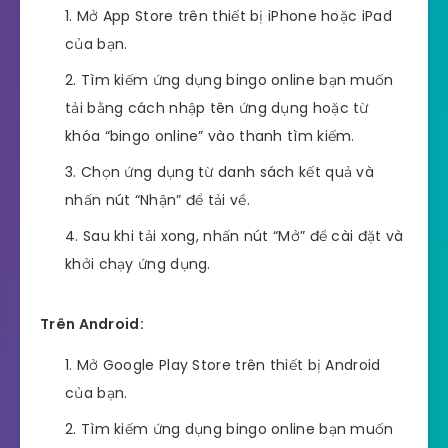
Mở App Store trên thiết bị iPhone hoặc iPad
của bạn.
Tìm kiếm ứng dụng bingo online bạn muốn
tải bằng cách nhập tên ứng dụng hoặc từ
khóa “bingo online” vào thanh tìm kiếm.
Chọn ứng dụng từ danh sách kết quả và
nhấn nút “Nhận” để tải về.
Sau khi tải xong, nhấn nút “Mở” để cài đặt và
khởi chạy ứng dụng.
Trên Android:
Mở Google Play Store trên thiết bị Android
của bạn.
Tìm kiếm ứng dụng bingo online bạn muốn