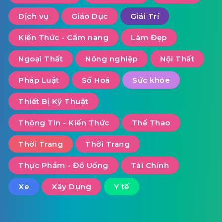
Dịch vụ
Giáo Dục
Giải Trí
Kiến Thức - Cẩm nang
Làm Đẹp
Ngoại Thất
Nông nghiệp
Nội Thất
Pháp Luật
Số Hoá
Sức khỏe
Thiết Bị Kỹ Thuật
Thông Tin - Kiến Thức
Thể Thao
Thời Trang
Thời Trang
Thực Phẩm - Đồ Uống
Tài Chính
Xe
Xây Dựng
Y tế