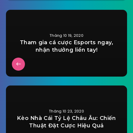
Tháng 10 19, 2020
Tham gia cá cược Esports ngay,
nhận thưởng liền tay!
Tháng 10 23, 2020
Kèo Nhà Cái Tỷ Lệ Châu Âu: Chiến
Thuật Đặt Cược Hiệu Quả