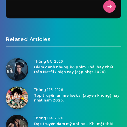
Related Articles
Tháng 5 5, 2026
Điểm danh những bộ phim Thái hay nhất
trên Netflix hiện nay (cập nhật 2026)
Tháng 1 15, 2026
Top truyện anime Isekai (xuyên không) hay
nhất năm 2026.
Tháng 1 14, 2026
Đọc truyện đam mỹ online – Khi một thói