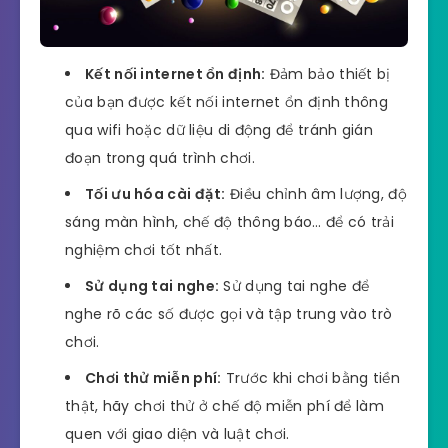
Kết nối internet ổn định:
Đảm bảo thiết bị
của bạn được kết nối internet ổn định thông
qua wifi hoặc dữ liệu di động để tránh gián
đoạn trong quá trình chơi.
Tối ưu hóa cài đặt:
Điều chỉnh âm lượng, độ
sáng màn hình, chế độ thông báo… để có trải
nghiệm chơi tốt nhất.
Sử dụng tai nghe:
Sử dụng tai nghe để
nghe rõ các số được gọi và tập trung vào trò
chơi.
Chơi thử miễn phí:
Trước khi chơi bằng tiền
thật, hãy chơi thử ở chế độ miễn phí để làm
quen với giao diện và luật chơi.