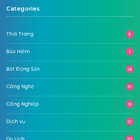
Categories
Thời Trang
5
Bảo Hiểm
1
Bất Động Sản
36
Công Nghệ
51
Công Nghiệp
18
Dịch vụ
37
Du Lịch
52