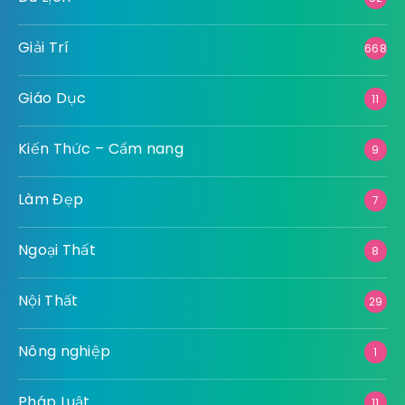
Giải Trí
668
Giáo Dục
11
Kiến Thức – Cẩm nang
9
Làm Đẹp
7
Ngoại Thất
8
Nội Thất
29
Nông nghiệp
1
Pháp Luật
11