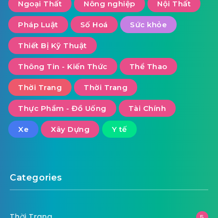
Ngoại Thất
Nông nghiệp
Nội Thất
Pháp Luật
Số Hoá
Sức khỏe
Thiết Bị Kỹ Thuật
Thông Tin - Kiến Thức
Thể Thao
Thời Trang
Thời Trang
Thực Phẩm - Đồ Uống
Tài Chính
Xe
Xây Dựng
Y tế
Categories
Thời Trang
5