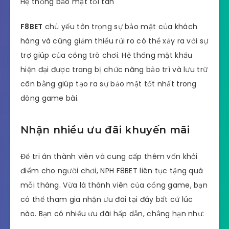
Hệ thống bảo mật tối tân
F8BET
chủ yếu tôn trọng sự bảo mật của khách
hàng và cũng giảm thiểu rủi ro có thể xảy ra với sự
trợ giúp của cổng trò chơi. Hệ thống mật khẩu
hiện đại được trang bị chức năng bảo trì và lưu trữ
cân bằng giúp tạo ra sự bảo mật tốt nhất trong
dòng game bài.
Nhận nhiều ưu đãi khuyến mãi
Để tri ân thành viên và cung cấp thêm vốn khởi
điểm cho người chơi, NPH F8BET liên tục tặng quà
mỗi tháng. Vừa là thành viên của cổng game, bạn
có thể tham gia nhận ưu đãi tại đây bất cứ lúc
nào. Bạn có nhiều ưu đãi hấp dẫn, chẳng hạn như: