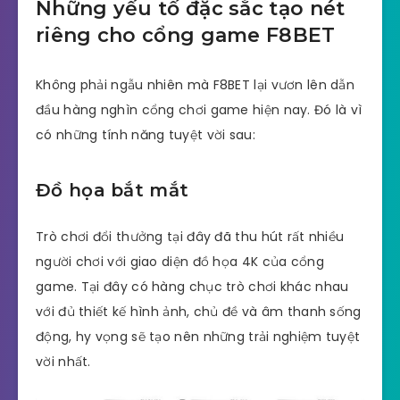
Những yếu tố đặc sắc tạo nét
riêng cho cổng game F8BET
Không phải ngẫu nhiên mà F8BET lại vươn lên dẫn
đầu hàng nghìn cổng chơi game hiện nay. Đó là vì
có những tính năng tuyệt vời sau:
Đồ họa bắt mắt
Trò chơi đổi thưởng tại đây đã thu hút rất nhiều
người chơi với giao diện đồ họa 4K của cổng
game. Tại đây có hàng chục trò chơi khác nhau
với đủ thiết kế hình ảnh, chủ đề và âm thanh sống
động, hy vọng sẽ tạo nên những trải nghiệm tuyệt
vời nhất.