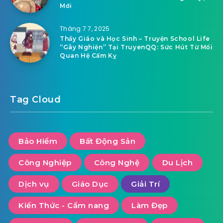
Mới
Tháng 7 7, 2025
Thầy Giáo và Học Sinh – Truyện School Life
“Gây Nghiện” Tại TruyenQQ: Sức Hút Từ Mối
Quan Hệ Cấm Kỵ
Tag Cloud
Bảo Hiểm
Bất Động Sản
Công Nghiệp
Công Nghệ
Du Lịch
Dịch vụ
Giáo Dục
Giải Trí
Kiến Thức - Cẩm nang
Làm Đẹp