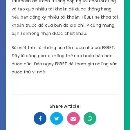
tài khoản để tránh trường hợp người chơi lợi dụng
và tạo quá nhiều tài khoản để được thăng hạng.
Nếu bạn đăng ký nhiều tài khoản, F8BET sẽ khóa tài
khoản trước đó của bạn do địa chỉ IP cùng mạng,
bạn sẽ không nhận được chiết khấu.
Bài viết trên là những ưu điểm của nhà cái F8BET.
Đây là cổng game không thể nào hoàn hảo hơn
được nữa. Đến ngay F8BET để tham gia những ván
cược thú vị nhé!
Share Article: