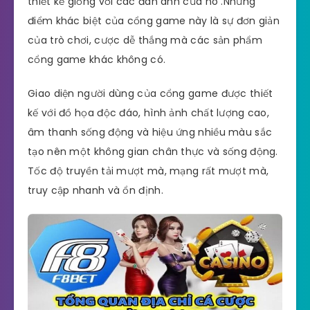
thiết kế giống với các đàn anh của nó .Nhưng
điểm khác biệt của cổng game này là sự đơn giản
của trò chơi, cược dễ thắng mà các sản phẩm
cổng game khác không có.
Giao diện người dùng của cổng game được thiết
kế với đồ họa độc đáo, hình ảnh chất lượng cao,
âm thanh sống động và hiệu ứng nhiều màu sắc
tạo nên một không gian chân thực và sống động.
Tốc độ truyền tải mượt mà, mạng rất mượt mà,
truy cập nhanh và ổn định.