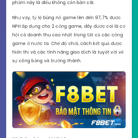
phẩm này là điều không cần bàn cãi.
Như vậy, tỷ lệ bùng nổ game lên đến 97,7% được
NPH áp dụng cho 2 cổng game, đây được coi là cơ
hội có doanh thu cao nhất trong tất cả các cổng
game ở nước ta. Chế độ chơi, cách kết quả được
hiển thị và các tính năng giao dịch là tuyệt vời về
sự công bằng và trưởng thành.