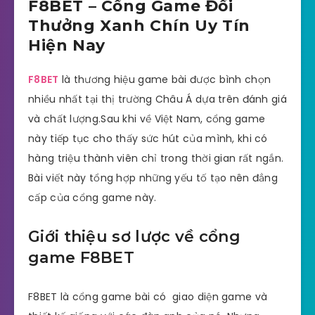
F8BET – Cổng Game Đổi
Thưởng Xanh Chín Uy Tín
Hiện Nay
F8BET
là thương hiệu game bài được bình chọn
nhiều nhất tại thị trường Châu Á dựa trên đánh giá
và chất lượng.Sau khi về Việt Nam, cổng game
này tiếp tục cho thấy sức hút của mình, khi có
hàng triệu thành viên chỉ trong thời gian rất ngắn.
Bài viết này tổng hợp những yếu tố tạo nên đẳng
cấp của cổng game này.
Giới thiệu sơ lược về cổng
game F8BET
F8BET là cổng game bài có giao diện game và