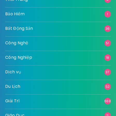
Bảo Hiểm
1
Bất Động Sản
36
Công Nghệ
51
Công Nghiệp
18
Dịch vụ
37
Du Lịch
52
Giải Trí
668
Giáo Dục
11