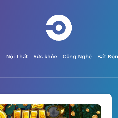
e
Nội Thất
Sức khỏe
Công Nghệ
Bất Độ