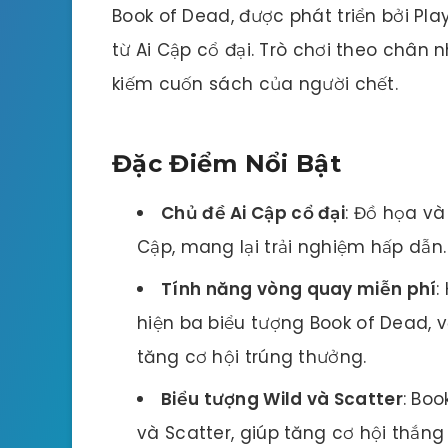
Book of Dead, được phát triển bởi Pla
từ Ai Cập cổ đại. Trò chơi theo chân
kiếm cuốn sách của người chết.
Đặc Điểm Nổi Bật
Chủ đề Ai Cập cổ đại
: Đồ họa và
Cập, mang lại trải nghiệm hấp dẫn.
Tính năng vòng quay miễn phí
:
hiện ba biểu tượng Book of Dead, 
tăng cơ hội trúng thưởng.
Biểu tượng Wild và Scatter
: Boo
và Scatter, giúp tăng cơ hội thắng 