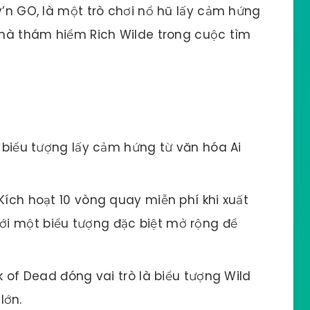
y’n GO, là một trò chơi nổ hũ lấy cảm hứng
 nhà thám hiểm Rich Wilde trong cuộc tìm
 biểu tượng lấy cảm hứng từ văn hóa Ai
 Kích hoạt 10 vòng quay miễn phí khi xuất
với một biểu tượng đặc biệt mở rộng để
k of Dead đóng vai trò là biểu tượng Wild
lớn.