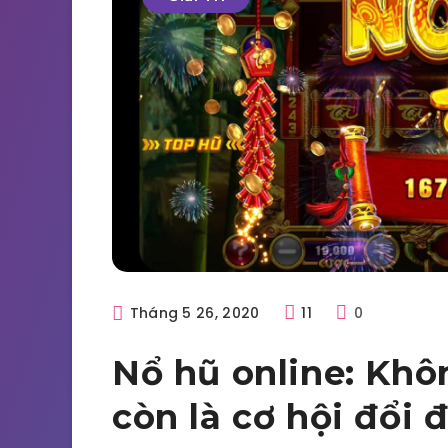
Tháng 5 26, 2020
11
0
Nổ hũ online: Khôn
còn là cơ hội đổi đ