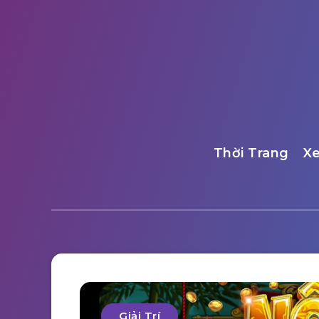
Thời Trang
X
Giải Trí