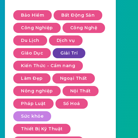
Bảo Hiểm
Bất Động Sản
Công Nghiệp
Công Nghệ
Du Lịch
Dịch vụ
Giáo Dục
Giải Trí
Kiến Thức - Cẩm nang
Làm Đẹp
Ngoại Thất
Nông nghiệp
Nội Thất
Pháp Luật
Số Hoá
Sức khỏe
Thiết Bị Kỹ Thuật