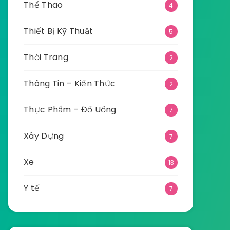
Thể Thao
4
Thiết Bị Kỹ Thuật
5
Thời Trang
2
Thông Tin – Kiến Thức
2
Thực Phẩm – Đồ Uống
7
Xây Dựng
7
Xe
13
Y tế
7