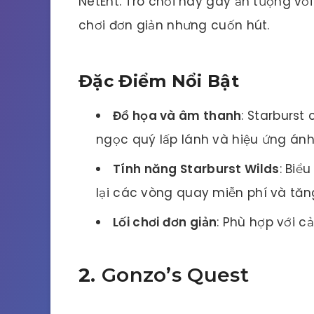
NetEnt. Trò chơi này gây ấn tượng vớ
chơi đơn giản nhưng cuốn hút.
Đặc Điểm Nổi Bật
Đồ họa và âm thanh
: Starburst
ngọc quý lấp lánh và hiệu ứng ánh
Tính năng Starburst Wilds
: Biể
lại các vòng quay miễn phí và tăng
Lối chơi đơn giản
: Phù hợp với c
2.
Gonzo’s Quest