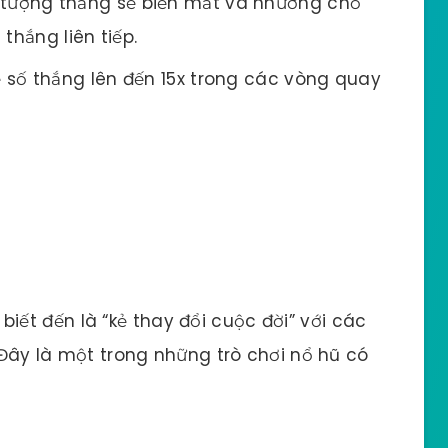
u tượng thắng sẽ biến mất và nhường chỗ
thắng liên tiếp.
ệ số thắng lên đến 15x trong các vòng quay
ết đến là “kẻ thay đổi cuộc đời” với các
. Đây là một trong những trò chơi nổ hũ có