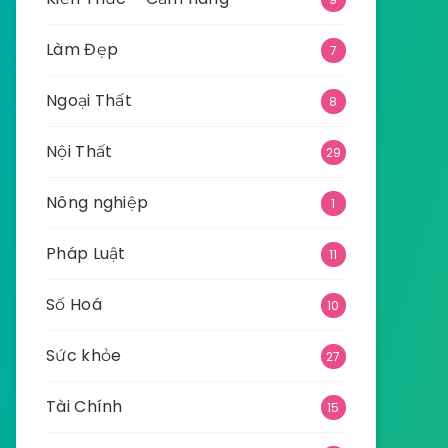
Làm Đẹp
7
Ngoại Thất
8
Nội Thất
29
Nông nghiệp
1
Pháp Luật
11
Số Hoá
10
Sức khỏe
27
Tài Chính
15