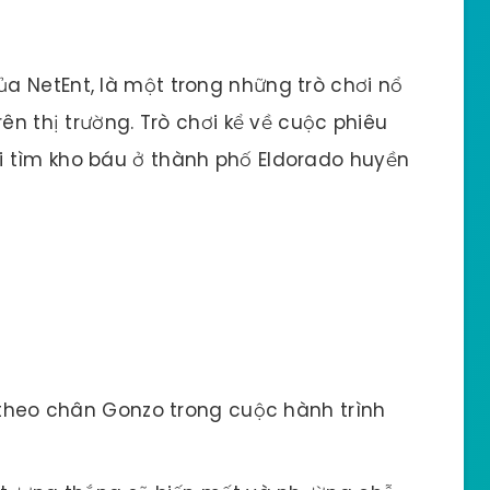
a NetEnt, là một trong những trò chơi nổ
rên thị trường. Trò chơi kể về cuộc phiêu
 tìm kho báu ở thành phố Eldorado huyền
 theo chân Gonzo trong cuộc hành trình