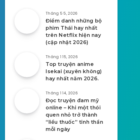
Tháng 5 5, 2026
Điểm danh những bộ
phim Thái hay nhất
trên Netflix hiện nay
(cập nhật 2026)
Tháng 1 15, 2026
Top truyện anime
Isekai (xuyên không)
hay nhất năm 2026.
Tháng 1 14, 2026
Đọc truyện đam mỹ
online – Khi một thói
quen nhỏ trở thành
“liều thuốc” tinh thần
mỗi ngày