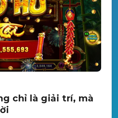
g chỉ là giải trí, mà
ời