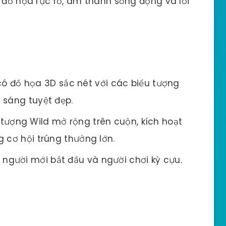
i đồ họa rực rỡ, âm thanh sống động và lối
 có đồ họa 3D sắc nét với các biểu tượng
 sáng tuyệt đẹp.
u tượng Wild mở rộng trên cuộn, kích hoạt
 cơ hội trúng thưởng lớn.
ả người mới bắt đầu và người chơi kỳ cựu.