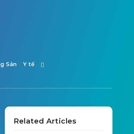
ng Sản
Y tế
Related Articles