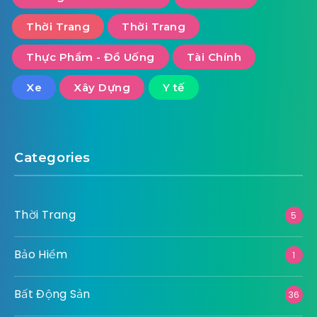
Thời Trang
Thời Trang
Thực Phẩm - Đồ Uống
Tài Chính
Xe
Xây Dựng
Y tế
Categories
Thời Trang
5
Bảo Hiểm
1
Bất Động Sản
36