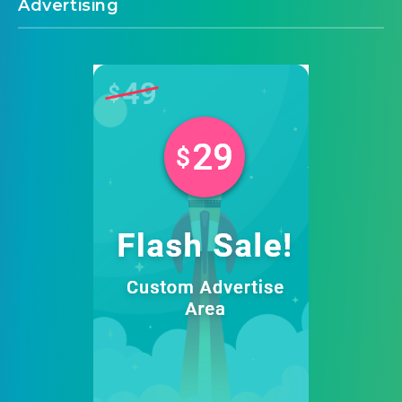
Advertising