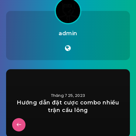
admin
Tháng 7 25, 2023
Hướng dẫn đặt cược combo nhiều
trận cầu lông