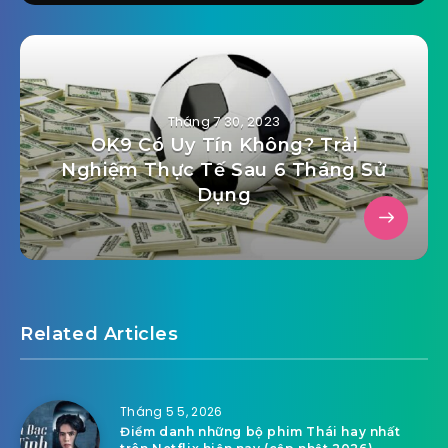
Tháng 7 30, 2023
OK9 Có Uy Tín Không? Trải
Nghiệm Thực Tế Sau 6 Tháng Sử
Dụng
Related Articles
Tháng 5 5, 2026
Điểm danh những bộ phim Thái hay nhất