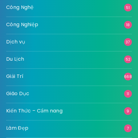
Công Nghệ
51
Công Nghiệp
18
Dịch vụ
37
Du Lịch
52
Giải Trí
668
Giáo Dục
11
Kiến Thức – Cẩm nang
9
Làm Đẹp
7