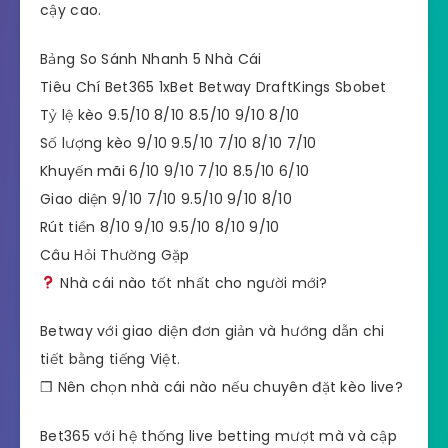
cậy cao.
Bảng So Sánh Nhanh 5 Nhà Cái
Tiêu Chí Bet365 1xBet Betway DraftKings Sbobet
Tỷ lệ kèo 9.5/10 8/10 8.5/10 9/10 8/10
Số lượng kèo 9/10 9.5/10 7/10 8/10 7/10
Khuyến mãi 6/10 9/10 7/10 8.5/10 6/10
Giao diện 9/10 7/10 9.5/10 9/10 8/10
Rút tiền 8/10 9/10 9.5/10 8/10 9/10
Câu Hỏi Thường Gặp
Nhà cái nào tốt nhất cho người mới?
Betway với giao diện đơn giản và hướng dẫn chi
tiết bằng tiếng Việt.
❒ Nên chọn nhà cái nào nếu chuyên đặt kèo live?
Bet365 với hệ thống live betting mượt mà và cập