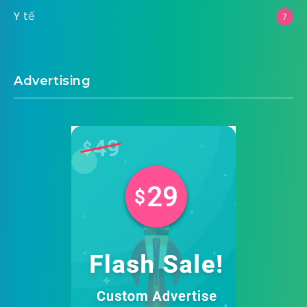
Y tế
7
Advertising