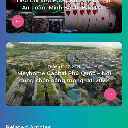
Tiêu Chí Xếp Hạng Nhà Cái Uy Tín:
An Toàn, Minh Bạch, Hấp Dẫn
Tháng 12 27, 2021
Meyhome Capital Phú Quốc – Nơi
dừng chân đáng mong đợi 2022
Related Articles