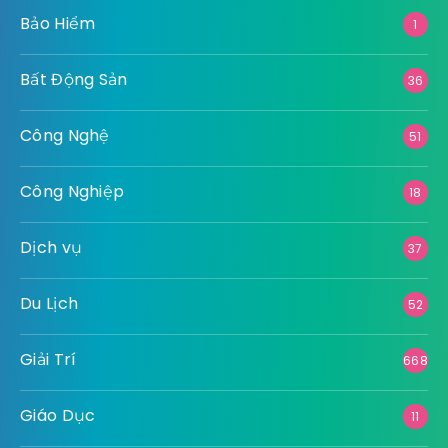
Bảo Hiểm
1
Bất Động Sản
36
Công Nghệ
51
Công Nghiệp
18
Dịch vụ
37
Du Lịch
52
Giải Trí
668
Giáo Dục
11