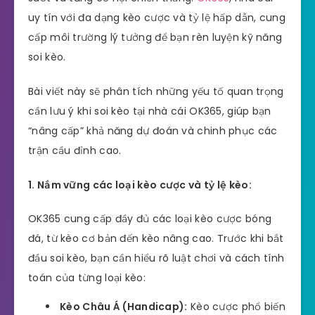
uy tín với đa dạng kèo cược và tỷ lệ hấp dẫn, cung
cấp môi trường lý tưởng để bạn rèn luyện kỹ năng
soi kèo.
Bài viết này sẽ phân tích những yếu tố quan trọng
cần lưu ý khi soi kèo tại nhà cái OK365, giúp bạn
“nâng cấp” khả năng dự đoán và chinh phục các
trận cầu đỉnh cao.
1. Nắm vững các loại kèo cược và tỷ lệ kèo:
OK365 cung cấp đầy đủ các loại kèo cược bóng
đá, từ kèo cơ bản đến kèo nâng cao. Trước khi bắt
đầu soi kèo, bạn cần hiểu rõ luật chơi và cách tính
toán của từng loại kèo:
Kèo Châu Á (Handicap):
Kèo cược phổ biến