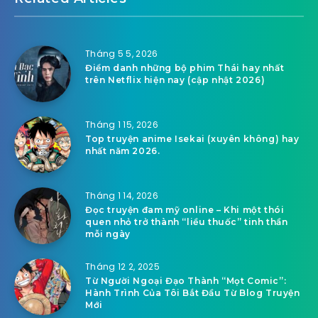
Tháng 5 5, 2026
Điểm danh những bộ phim Thái hay nhất
trên Netflix hiện nay (cập nhật 2026)
Tháng 1 15, 2026
Top truyện anime Isekai (xuyên không) hay
nhất năm 2026.
Tháng 1 14, 2026
Đọc truyện đam mỹ online – Khi một thói
quen nhỏ trở thành “liều thuốc” tinh thần
mỗi ngày
Tháng 12 2, 2025
Từ Người Ngoại Đạo Thành “Mọt Comic”:
Hành Trình Của Tôi Bắt Đầu Từ Blog Truyện
Mới