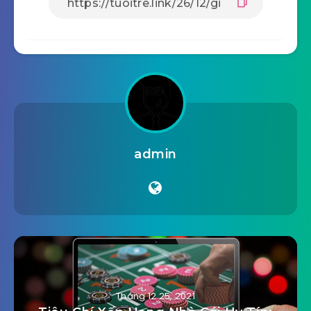
admin
Tháng 12 25, 2021