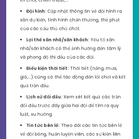
lối chơi, chiến thuật,…
Đội hình:
Cập nhật thông tin về đội hình ra
sân dự kiến, tình hình chấn thương, thẻ phạt
của các cầu thủ chủ chốt.
Lợi thế sân nhà/sân khách:
Yếu tố sân
nhà/sân khách có thể ảnh hưởng đến tâm lý
và phong độ thi đấu của các đội.
Điều kiện thời tiết:
Thời tiết (nắng, mưa,
gió,…) cũng có thể tác động đến lối chơi và kết
quả trận đấu.
Lịch sử đối đầu:
Xem xét kết quả các trận
đối đầu trước đây giữa hai đội để tìm ra quy
luật, xu hướng.
Tin tức bên lề:
Theo dõi các tin tức bên lề
về đội bóng, huấn luyện viên, các sự kiện liên