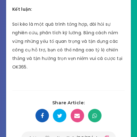
Kết luận:
Soi kèo là một quá trình tổng hợp, đòi hỏi sự
nghiên cứu, phân tích kỹ lưỡng. Bằng cách nắm
vững những yếu tố quan trọng và tận dụng các
công cụ hỗ trợ, bạn có thể nâng cao tỷ lệ chiến
thắng và tận hưởng trọn vẹn niềm vui cá cược tại
OK365.
Share Article: