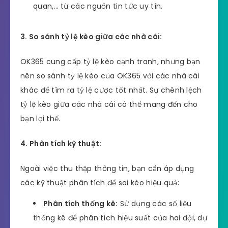
quan,… từ các nguồn tin tức uy tín.
3. So sánh tỷ lệ kèo giữa các nhà cái:
OK365 cung cấp tỷ lệ kèo cạnh tranh, nhưng bạn
nên so sánh tỷ lệ kèo của OK365 với các nhà cái
khác để tìm ra tỷ lệ cược tốt nhất. Sự chênh lệch
tỷ lệ kèo giữa các nhà cái có thể mang đến cho
bạn lợi thế.
4. Phân tích kỹ thuật:
Ngoài việc thu thập thông tin, bạn cần áp dụng
các kỹ thuật phân tích để soi kèo hiệu quả:
Phân tích thống kê:
Sử dụng các số liệu
thống kê để phân tích hiệu suất của hai đội, dự