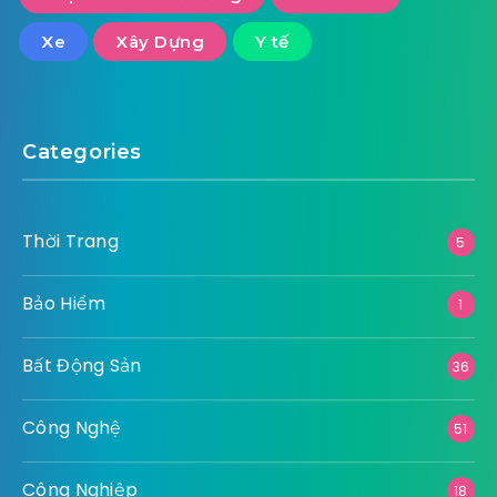
Xe
Xây Dựng
Y tế
Categories
Thời Trang
5
Bảo Hiểm
1
Bất Động Sản
36
Công Nghệ
51
Công Nghiệp
18