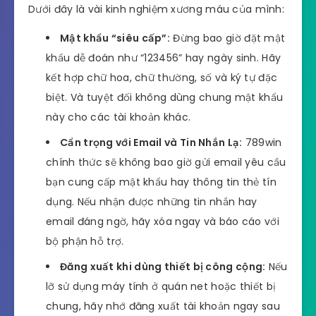
Dưới đây là vài kinh nghiệm xương máu của mình:
Mật khẩu “siêu cấp”:
Đừng bao giờ đặt mật
khẩu dễ đoán như “123456” hay ngày sinh. Hãy
kết hợp chữ hoa, chữ thường, số và ký tự đặc
biệt. Và tuyệt đối không dùng chung mật khẩu
này cho các tài khoản khác.
Cẩn trọng với Email và Tin Nhắn Lạ:
789win
chính thức sẽ không bao giờ gửi email yêu cầu
bạn cung cấp mật khẩu hay thông tin thẻ tín
dụng. Nếu nhận được những tin nhắn hay
email đáng ngờ, hãy xóa ngay và báo cáo với
bộ phận hỗ trợ.
Đăng xuất khi dùng thiết bị công cộng:
Nếu
lỡ sử dụng máy tính ở quán net hoặc thiết bị
chung, hãy nhớ đăng xuất tài khoản ngay sau