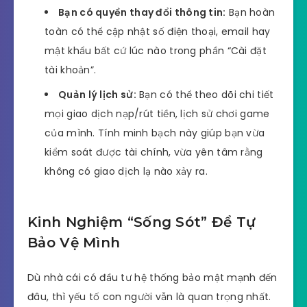
Bạn có quyền thay đổi thông tin:
Bạn hoàn
toàn có thể cập nhật số điện thoại, email hay
mật khẩu bất cứ lúc nào trong phần “Cài đặt
tài khoản”.
Quản lý lịch sử:
Bạn có thể theo dõi chi tiết
mọi giao dịch nạp/rút tiền, lịch sử chơi game
của mình. Tính minh bạch này giúp bạn vừa
kiểm soát được tài chính, vừa yên tâm rằng
không có giao dịch lạ nào xảy ra.
Kinh Nghiệm “Sống Sót” Để Tự
Bảo Vệ Mình
Dù nhà cái có đầu tư hệ thống bảo mật mạnh đến
đâu, thì yếu tố con người vẫn là quan trọng nhất.