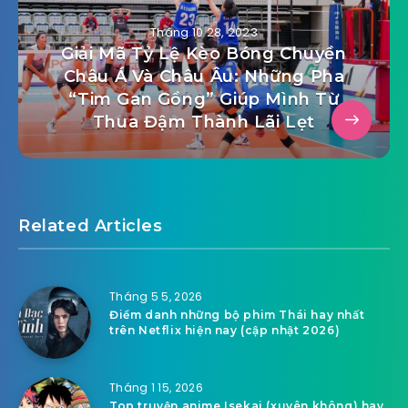
Tháng 10 28, 2023
Giải Mã Tỷ Lệ Kèo Bóng Chuyền
Châu Á Và Châu Âu: Những Pha
“Tim Gan Gồng” Giúp Mình Từ
Thua Đậm Thành Lãi Lẹt
Related Articles
Tháng 5 5, 2026
Điểm danh những bộ phim Thái hay nhất
trên Netflix hiện nay (cập nhật 2026)
Tháng 1 15, 2026
Top truyện anime Isekai (xuyên không) hay