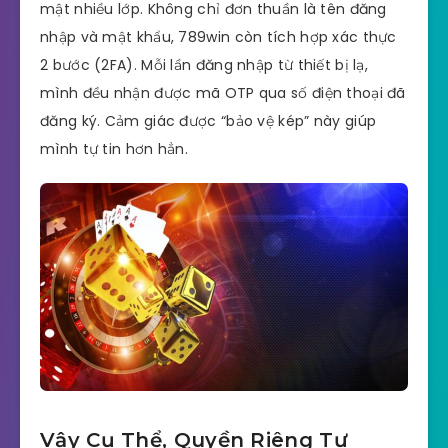
mật nhiều lớp. Không chỉ đơn thuần là tên đăng
nhập và mật khẩu, 789win còn tích hợp xác thực
2 bước (2FA). Mỗi lần đăng nhập từ thiết bị lạ,
mình đều nhận được mã OTP qua số điện thoại đã
đăng ký. Cảm giác được “bảo vệ kép” này giúp
mình tự tin hơn hẳn.
Vậy Cụ Thể, Quyền Riêng Tư