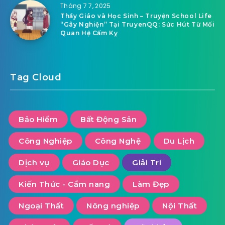
Tháng 7 7, 2025
Thầy Giáo và Học Sinh – Truyện School Life
“Gây Nghiện” Tại TruyenQQ: Sức Hút Từ Mối
Quan Hệ Cấm Kỵ
Tag Cloud
Bảo Hiểm
Bất Động Sản
Công Nghiệp
Công Nghệ
Du Lịch
Dịch vụ
Giáo Dục
Giải Trí
Kiến Thức - Cẩm nang
Làm Đẹp
Ngoại Thất
Nông nghiệp
Nội Thất