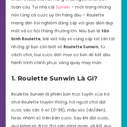
toàn cầu. Tại nhà cái
Sunwin
– một trong những
nền tảng cá cược uy tín hàng đầu – Roulette
mang đến trải nghiệm đẳng cấp với giao diện đẹp
mắt và cơ hội thắng thưởng lớn. Nếu bạn là
tân
binh Roulette
, bài viết này sẽ cung cấp tất tần tật
những gì bạn cần biết về
Roulette Sunwin
, từ
cách chơi, loại cược đến mẹo cơ bản để bắt đầu
hành trình chinh phục vòng quay may mắn.
1. Roulette Sunwin Là Gì?
Roulette Sunwin là phiên bản trực tuyến của trò
chơi Roulette truyền thống, nơi người chơi đặt
cược vào các ô số (0-36), màu sắc (đỏ/đen),
hoặc nhóm số trên bàn cược. Sau khi đặt cược,
quả bóng sẽ được thả vào vòng quay, và kết quả