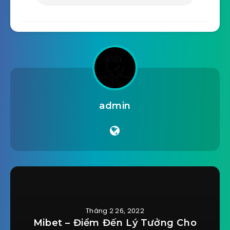
admin
Tháng 2 26, 2022
Mibet – Điểm Đến Lý Tưởng Cho