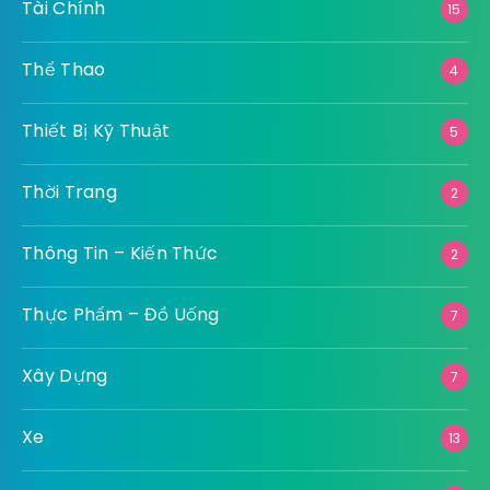
Tài Chính
15
Thể Thao
4
Thiết Bị Kỹ Thuật
5
Thời Trang
2
Thông Tin – Kiến Thức
2
Thực Phẩm – Đồ Uống
7
Xây Dựng
7
Xe
13