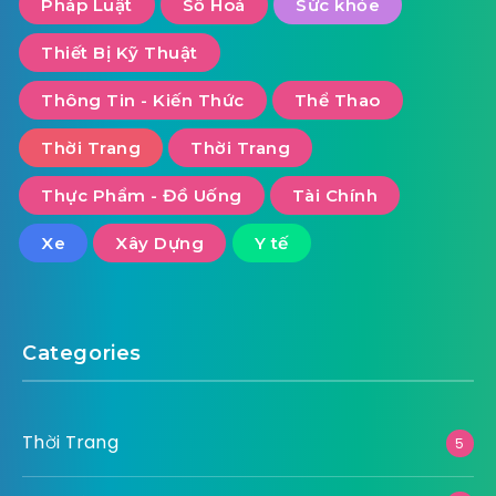
Pháp Luật
Số Hoá
Sức khỏe
Thiết Bị Kỹ Thuật
Thông Tin - Kiến Thức
Thể Thao
Thời Trang
Thời Trang
Thực Phẩm - Đồ Uống
Tài Chính
Xe
Xây Dựng
Y tế
Categories
Thời Trang
5