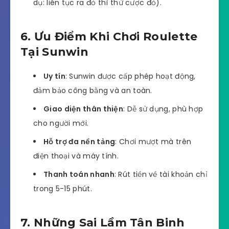
dụ: liên tục ra đỏ thì thử cược đỏ).
6. Ưu Điểm Khi Chơi Roulette
Tại Sunwin
Uy tín
: Sunwin được cấp phép hoạt động,
đảm bảo công bằng và an toàn.
Giao diện thân thiện
: Dễ sử dụng, phù hợp
cho người mới.
Hỗ trợ đa nền tảng
: Chơi mượt mà trên
điện thoại và máy tính.
Thanh toán nhanh
: Rút tiền về tài khoản chỉ
trong 5-15 phút.
7. Những Sai Lầm Tân Binh