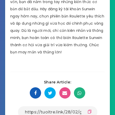
vốn, bạn đã nắm trong tay những kiến thức cơ
bản để bắt đầu. Hãy đăng ký tài khoản Sunwin
ngay hôm nay, chọn phiên bản Roulette yêu thích
và áp dụng những gì vừa học để chinh phục vòng
quay. Dù là người mới, chỉ cần kiên nhẫn và thông
minh, bạn hoàn toàn có thể biến Roulette Sunwin
thành cơ hội vừa giải trí vừa kiếm thưởng. Chúc
bạn may mắn và thắng lớn!
Share Article: