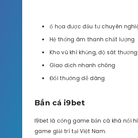
ồ họa được đầu tư chuyên nghi
Hệ thống âm thanh chất lượng
Kho vũ khí khủng, độ sát thươn
Giao dịch nhanh chóng
Đổi thưởng dễ dàng
Bắn cá i9bet
I9bet là cổng game bắn cá khá nổi hi
game giải trí tại Việt Nam.