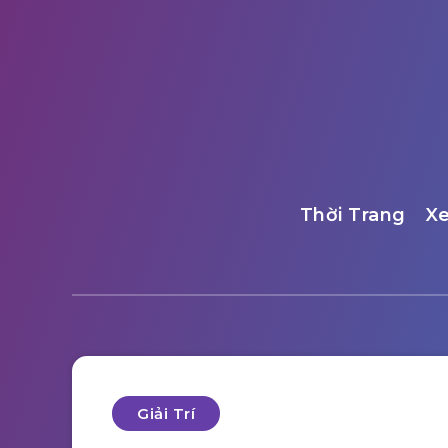
Thời Trang
X
Giải Trí