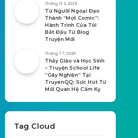
Tháng 12 2, 2025
Từ Người Ngoại Đạo
Thành “Mọt Comic”:
Hành Trình Của Tôi
Bắt Đầu Từ Blog
Truyện Mới
Tháng 7 7, 2025
Thầy Giáo và Học Sinh
– Truyện School Life
“Gây Nghiện” Tại
TruyenQQ: Sức Hút Từ
Mối Quan Hệ Cấm Kỵ
Tag Cloud