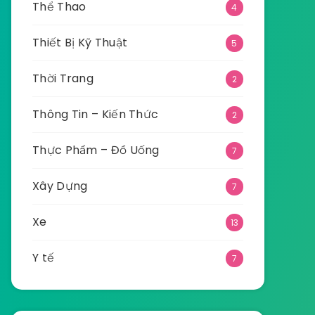
Thể Thao
4
Thiết Bị Kỹ Thuật
5
Thời Trang
2
Thông Tin – Kiến Thức
2
Thực Phẩm – Đồ Uống
7
Xây Dựng
7
Xe
13
Y tế
7