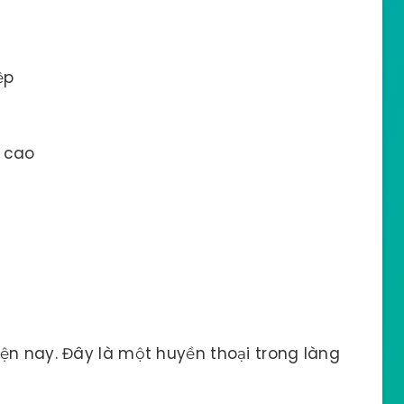
ệp
g cao
ện nay. Đây là một huyền thoại trong làng