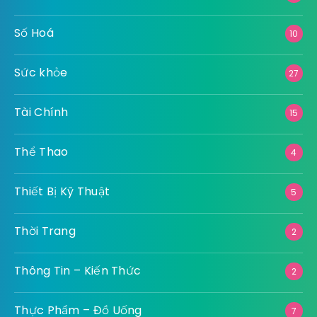
Số Hoá
10
Sức khỏe
27
Tài Chính
15
Thể Thao
4
Thiết Bị Kỹ Thuật
5
Thời Trang
2
Thông Tin – Kiến Thức
2
Thực Phẩm – Đồ Uống
7