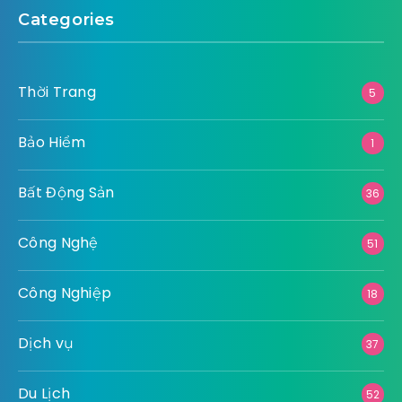
Categories
Thời Trang
5
Bảo Hiểm
1
Bất Động Sản
36
Công Nghệ
51
Công Nghiệp
18
Dịch vụ
37
Du Lịch
52