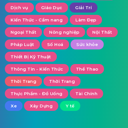
Dịch vụ
Giáo Dục
Giải Trí
Kiến Thức - Cẩm nang
Làm Đẹp
Ngoại Thất
Nông nghiệp
Nội Thất
Pháp Luật
Số Hoá
Sức khỏe
Thiết Bị Kỹ Thuật
Thông Tin - Kiến Thức
Thể Thao
Thời Trang
Thời Trang
Thực Phẩm - Đồ Uống
Tài Chính
Xe
Xây Dựng
Y tế