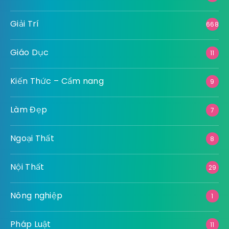
Giải Trí
668
Giáo Dục
11
Kiến Thức – Cẩm nang
9
Làm Đẹp
7
Ngoại Thất
8
Nội Thất
29
Nông nghiệp
1
Pháp Luật
11