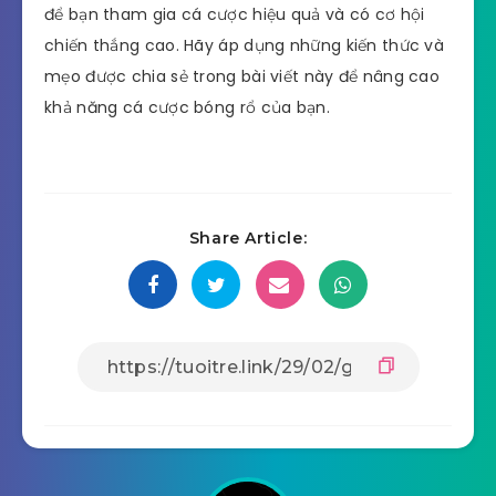
để bạn tham gia cá cược hiệu quả và có cơ hội
chiến thắng cao. Hãy áp dụng những kiến thức và
mẹo được chia sẻ trong bài viết này để nâng cao
khả năng cá cược bóng rổ của bạn.
Share Article: