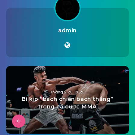
admin
Tháng 2 28, 2020
Bí kíp “bách chiến bách thắng”
trong cá cược MMA