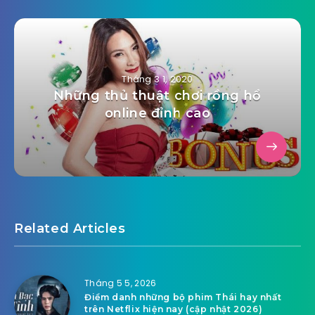
Tháng 3 1, 2020
Những thủ thuật chơi rồng hổ
online đỉnh cao
Related Articles
Tháng 5 5, 2026
Điểm danh những bộ phim Thái hay nhất
trên Netflix hiện nay (cập nhật 2026)