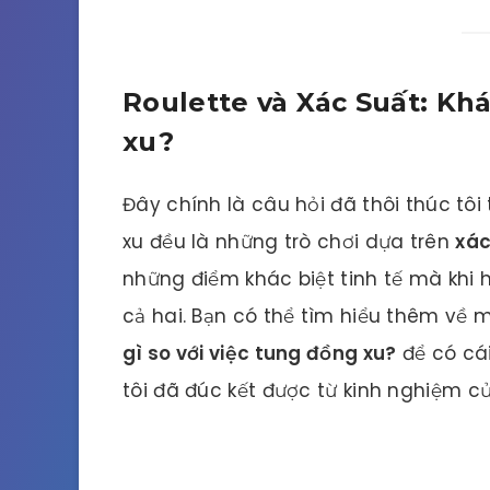
Roulette và Xác Suất: Khá
xu?
Đây chính là câu hỏi đã thôi thúc tôi
xu đều là những trò chơi dựa trên
xác
những điểm khác biệt tinh tế mà khi h
cả hai. Bạn có thể tìm hiểu thêm về m
gì so với việc tung đồng xu?
để có cái
tôi đã đúc kết được từ kinh nghiệm c