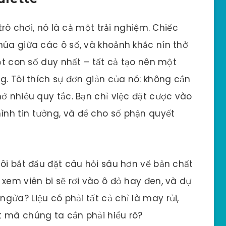
trò chơi, nó là cả một trải nghiệm. Chiếc
múa giữa các ô số, và khoảnh khắc nín thở
một con số duy nhất – tất cả tạo nên một
g. Tôi thích sự đơn giản của nó: không cần
ớ nhiều quy tắc. Bạn chỉ việc đặt cược vào
nh tin tưởng, và để cho số phận quyết
tôi bắt đầu đặt câu hỏi sâu hơn về bản chất
xem viên bi sẽ rơi vào ô đỏ hay đen, và dự
gửa? Liệu có phải tất cả chỉ là may rủi,
t mà chúng ta cần phải hiểu rõ?