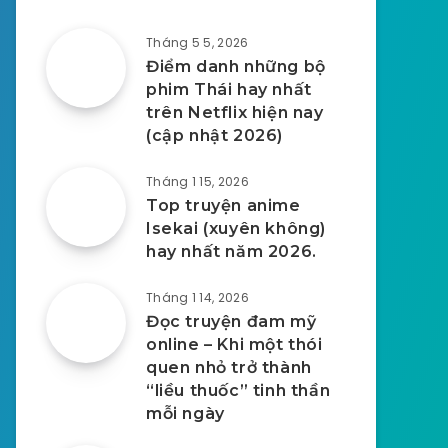
Tháng 5 5, 2026
Điểm danh những bộ
phim Thái hay nhất
trên Netflix hiện nay
(cập nhật 2026)
Tháng 1 15, 2026
Top truyện anime
Isekai (xuyên không)
hay nhất năm 2026.
Tháng 1 14, 2026
Đọc truyện đam mỹ
online – Khi một thói
quen nhỏ trở thành
“liều thuốc” tinh thần
mỗi ngày