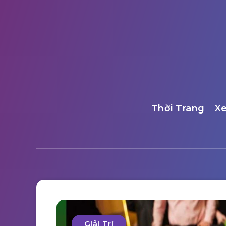
Thời Trang
X
Giải Trí