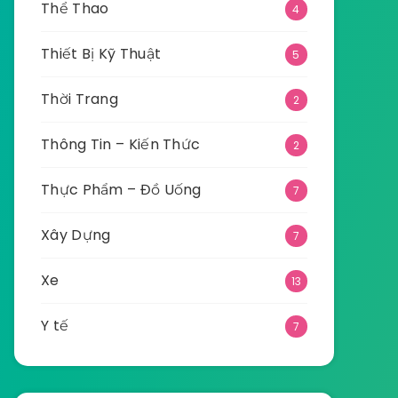
Thể Thao
4
Thiết Bị Kỹ Thuật
5
Thời Trang
2
Thông Tin – Kiến Thức
2
Thực Phẩm – Đồ Uống
7
Xây Dựng
7
Xe
13
Y tế
7