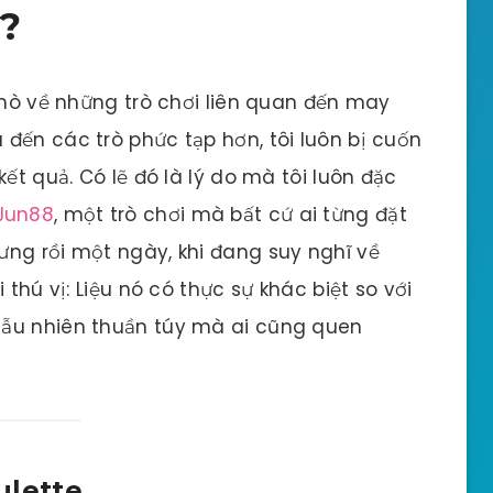
u?
ò mò về những trò chơi liên quan đến may
đến các trò phức tạp hơn, tôi luôn bị cuốn
ết quả. Có lẽ đó là lý do mà tôi luôn đặc
Jun88
, một trò chơi mà bất cứ ai từng đặt
ng rồi một ngày, khi đang suy nghĩ về
 thú vị: Liệu nó có thực sự khác biệt so với
gẫu nhiên thuần túy mà ai cũng quen
ulette