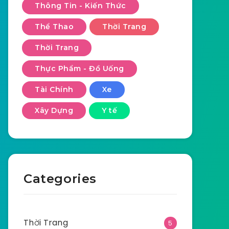
Thông Tin - Kiến Thức
Thể Thao
Thời Trang
Thời Trang
Thực Phẩm - Đồ Uống
Tài Chính
Xe
Xây Dựng
Y tế
Categories
Thời Trang
5