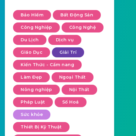
Bảo Hiểm
Bất Động Sản
Công Nghiệp
Công Nghệ
Du Lịch
Dịch vụ
Giáo Dục
Giải Trí
Kiến Thức - Cẩm nang
Làm Đẹp
Ngoại Thất
Nông nghiệp
Nội Thất
Pháp Luật
Số Hoá
Sức khỏe
Thiết Bị Kỹ Thuật