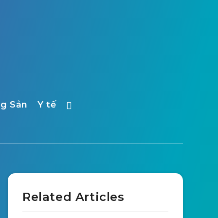
ng Sản
Y tế
Related Articles