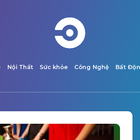
e
Nội Thất
Sức khỏe
Công Nghệ
Bất Độ