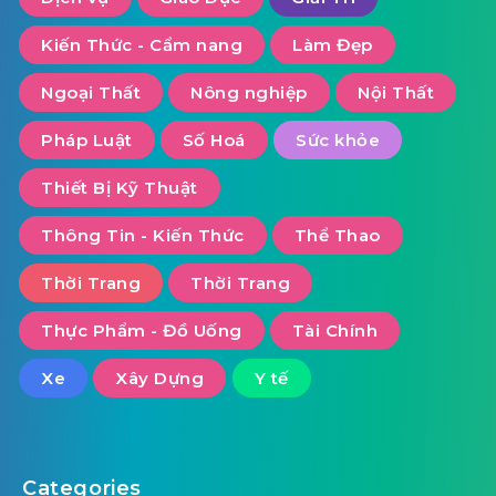
Kiến Thức - Cẩm nang
Làm Đẹp
Ngoại Thất
Nông nghiệp
Nội Thất
Pháp Luật
Số Hoá
Sức khỏe
Thiết Bị Kỹ Thuật
Thông Tin - Kiến Thức
Thể Thao
Thời Trang
Thời Trang
Thực Phẩm - Đồ Uống
Tài Chính
Xe
Xây Dựng
Y tế
Categories