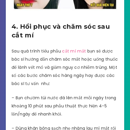
4. Hồi phục và chăm sóc sau
cắt mí
Sau quá trình tiểu phẫu
cắt mí mắt
bạn sẽ được
bác sĩ hướng dẫn chăm sóc mắt hoặc uống thuốc
để lành vết mổ và giảm nguy cơ nhiễm trùng. Một
số các bước chăm sóc hàng ngày hay được các
bác sĩ tư vấn như:
– Bạn chườm túi nước đá lên mắt mỗi ngày trong
khoảng 10 phút sau phẫu thuật thực hiện 4-5
lần/ngày để nhanh khỏi.
– Dùng khăn bông sạch nhẹ nhàng lau mí mắt rồi