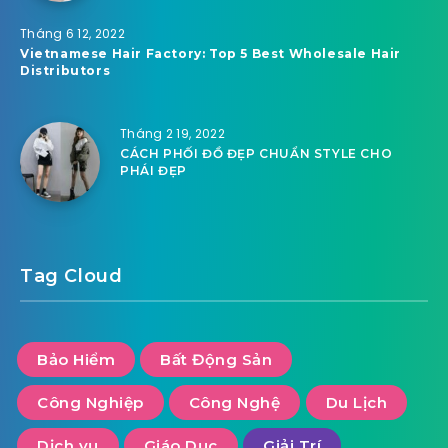
Tháng 6 12, 2022
Vietnamese Hair Factory: Top 5 Best Wholesale Hair
Distributors
Tháng 2 19, 2022
CÁCH PHỐI ĐỒ ĐẸP CHUẨN STYLE CHO
PHÁI ĐẸP
Tag Cloud
Bảo Hiểm
Bất Động Sản
Công Nghiệp
Công Nghệ
Du Lịch
Dịch vụ
Giáo Dục
Giải Trí