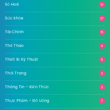
Số Hoá
10
Sức khỏe
27
Tài Chính
15
Thể Thao
4
Thiết Bị Kỹ Thuật
5
Thời Trang
2
Thông Tin – Kiến Thức
2
Thực Phẩm – Đồ Uống
7