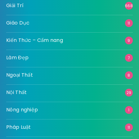
Giải Trí
668
Giáo Dục
11
Kiến Thức – Cẩm nang
9
Làm Đẹp
7
Ngoại Thất
8
Nội Thất
29
Nông nghiệp
1
Pháp Luật
11