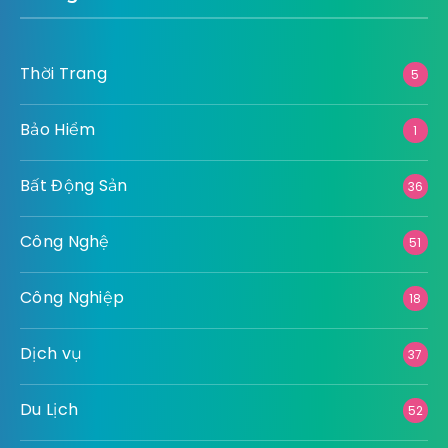
Thời Trang
5
Bảo Hiểm
1
Bất Động Sản
36
Công Nghệ
51
Công Nghiệp
18
Dịch vụ
37
Du Lịch
52