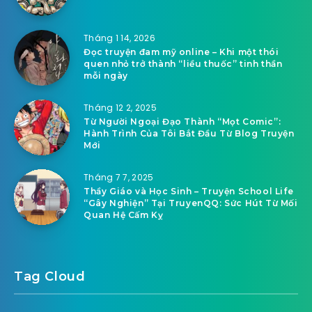
Tháng 1 14, 2026
Đọc truyện đam mỹ online – Khi một thói
quen nhỏ trở thành “liều thuốc” tinh thần
mỗi ngày
Tháng 12 2, 2025
Từ Người Ngoại Đạo Thành “Mọt Comic”:
Hành Trình Của Tôi Bắt Đầu Từ Blog Truyện
Mới
Tháng 7 7, 2025
Thầy Giáo và Học Sinh – Truyện School Life
“Gây Nghiện” Tại TruyenQQ: Sức Hút Từ Mối
Quan Hệ Cấm Kỵ
Tag Cloud