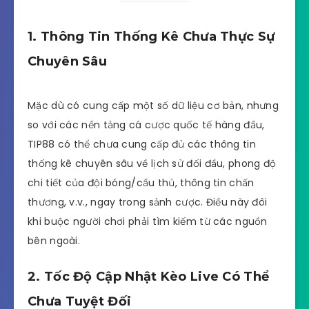
1. Thông Tin Thống Kê Chưa Thực Sự
Chuyên Sâu
Mặc dù có cung cấp một số dữ liệu cơ bản, nhưng
so với các nền tảng cá cược quốc tế hàng đầu,
TIP88 có thể chưa cung cấp đủ các thông tin
thống kê chuyên sâu về lịch sử đối đầu, phong độ
chi tiết của đội bóng/cầu thủ, thông tin chấn
thương, v.v., ngay trong sảnh cược. Điều này đôi
khi buộc người chơi phải tìm kiếm từ các nguồn
bên ngoài.
2. Tốc Độ Cập Nhật Kèo Live Có Thể
Chưa Tuyệt Đối