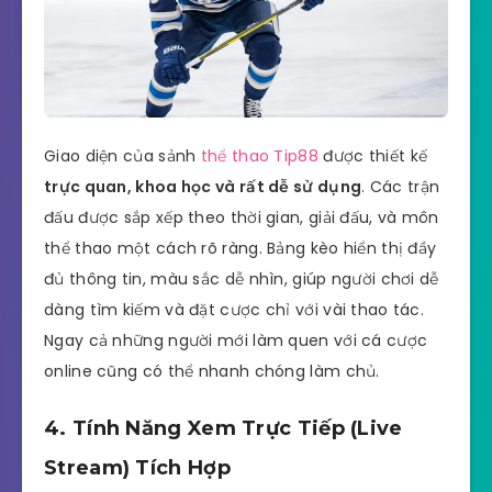
Giao diện của sảnh
thể thao Tip88
được thiết kế
trực quan, khoa học và rất dễ sử dụng
. Các trận
đấu được sắp xếp theo thời gian, giải đấu, và môn
thể thao một cách rõ ràng. Bảng kèo hiển thị đầy
đủ thông tin, màu sắc dễ nhìn, giúp người chơi dễ
dàng tìm kiếm và đặt cược chỉ với vài thao tác.
Ngay cả những người mới làm quen với cá cược
online cũng có thể nhanh chóng làm chủ.
4. Tính Năng Xem Trực Tiếp (Live
Stream) Tích Hợp