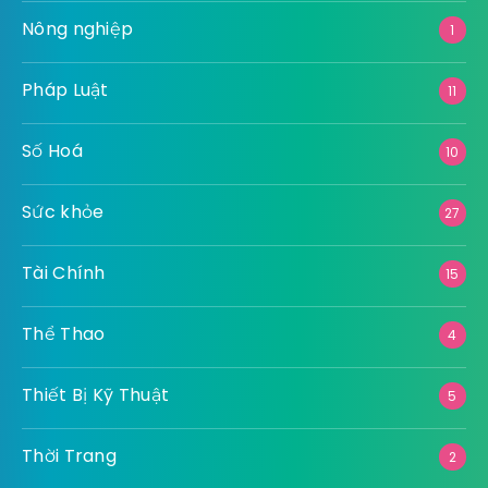
Nông nghiệp
1
Pháp Luật
11
Số Hoá
10
Sức khỏe
27
Tài Chính
15
Thể Thao
4
Thiết Bị Kỹ Thuật
5
Thời Trang
2