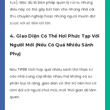
tục). Mặc dù là biện pháp quản lý rủi ro, nhưng
điều này có thể gây bất tiện cho những nhà cái
thủ chuyên nghiệp hoặc những người muốn đặt
cược với số tiền rất lớn.
4. Giao Diện Có Thể Hơi Phức Tạp Với
Người Mới (Nếu Có Quá Nhiều Sảnh
Phụ)
Nếu TIP88 tích hợp quá nhiều sảnh thể thao từ
các nhà cung cấp khác nhau mà không có sự
phân loại rõ ràng, giao diện có thể trở nên hơi rối
rắm đối với người chơi mới, mất thời gian để làm
quen.