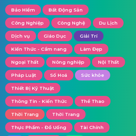
Bảo Hiểm
Bất Động Sản
Công Nghiệp
Công Nghệ
Du Lịch
Dịch vụ
Giáo Dục
Giải Trí
Kiến Thức - Cẩm nang
Làm Đẹp
Ngoại Thất
Nông nghiệp
Nội Thất
Pháp Luật
Số Hoá
Sức khỏe
Thiết Bị Kỹ Thuật
Thông Tin - Kiến Thức
Thể Thao
Thời Trang
Thời Trang
Thực Phẩm - Đồ Uống
Tài Chính