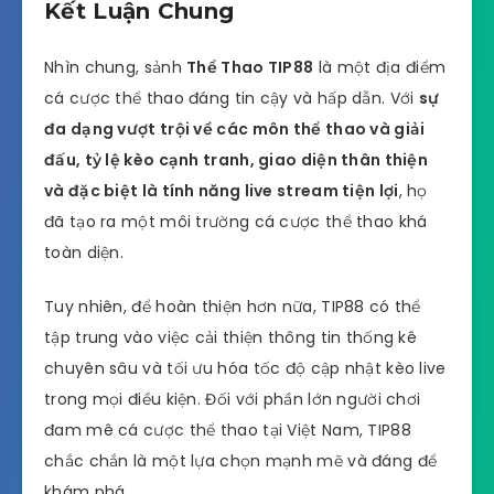
Kết Luận Chung
Nhìn chung, sảnh
Thể Thao TIP88
là một địa điểm
cá cược thể thao đáng tin cậy và hấp dẫn. Với
sự
đa dạng vượt trội về các môn thể thao và giải
đấu, tỷ lệ kèo cạnh tranh, giao diện thân thiện
và đặc biệt là tính năng live stream tiện lợi
, họ
đã tạo ra một môi trường cá cược thể thao khá
toàn diện.
Tuy nhiên, để hoàn thiện hơn nữa, TIP88 có thể
tập trung vào việc cải thiện thông tin thống kê
chuyên sâu và tối ưu hóa tốc độ cập nhật kèo live
trong mọi điều kiện. Đối với phần lớn người chơi
đam mê cá cược thể thao tại Việt Nam, TIP88
chắc chắn là một lựa chọn mạnh mẽ và đáng để
khám phá.