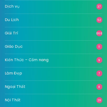
Dịch vụ
37
Du Lịch
52
Giải Trí
668
Giáo Dục
11
Kiến Thức – Cẩm nang
9
Làm Đẹp
7
Ngoại Thất
8
Nội Thất
29