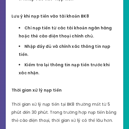
Lưu ý khi nạp tiền vào tài khoản BK8
Chỉ nạp tiền từ các tài khoản ngân hàng
hoặc thẻ cào điện thoại chính chủ.
Nhập đầy đủ và chính xác thông tin nạp
tiền.
Kiểm tra lại thông tin nạp tiền trước khi
xác nhận.
Thời gian xử lý nạp tiền
Thời gian xử lý nạp tiền tại BK8 thường mất từ 5
phút đến 30 phút. Trong trường hợp nạp tiền bằng
thẻ cào điện thoại, thời gian xử lý có thể lâu hơn.