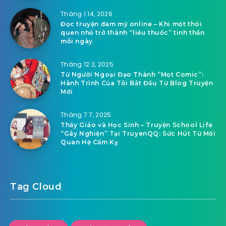
Tháng 1 14, 2026
Đọc truyện đam mỹ online – Khi một thói
quen nhỏ trở thành “liều thuốc” tinh thần
mỗi ngày
Tháng 12 2, 2025
Từ Người Ngoại Đạo Thành “Mọt Comic”:
Hành Trình Của Tôi Bắt Đầu Từ Blog Truyện
Mới
Tháng 7 7, 2025
Thầy Giáo và Học Sinh – Truyện School Life
“Gây Nghiện” Tại TruyenQQ: Sức Hút Từ Mối
Quan Hệ Cấm Kỵ
Tag Cloud