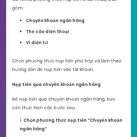
gồm:
Chuyển khoản ngân hàng
Thẻ cào điện thoại
Ví điện tử
Chọn phương thức nạp tiền phù hợp và làm theo
hướng dẫn để nạp tiền vào tài khoản.
Nạp tiền qua chuyển khoản ngân hàng
Để nạp tiền qua chuyển khoản ngân hàng, bạn
cần thực hiện các bước sau:
Chọn phương thức nạp tiền “Chuyển khoản
ngân hàng”