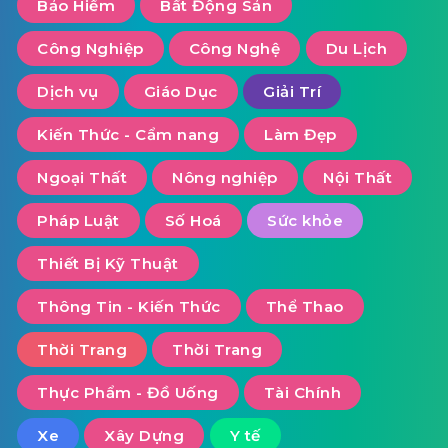
Bảo Hiểm
Bất Động Sản
Công Nghiệp
Công Nghệ
Du Lịch
Dịch vụ
Giáo Dục
Giải Trí
Kiến Thức - Cẩm nang
Làm Đẹp
Ngoại Thất
Nông nghiệp
Nội Thất
Pháp Luật
Số Hoá
Sức khỏe
Thiết Bị Kỹ Thuật
Thông Tin - Kiến Thức
Thể Thao
Thời Trang
Thời Trang
Thực Phẩm - Đồ Uống
Tài Chính
Xe
Xây Dựng
Y tế