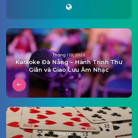
Tháng 1 10, 2020
Karaoke Đà Nẵng – Hành Trình Thư
Giãn và Giao Lưu Âm Nhạc
Tháng 1 13, 2020