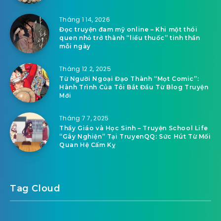
Tháng 1 14, 2026
Đọc truyện đam mỹ online – Khi một thói
quen nhỏ trở thành “liều thuốc” tinh thần
mỗi ngày
Tháng 12 2, 2025
Từ Người Ngoại Đạo Thành “Mọt Comic”:
Hành Trình Của Tôi Bắt Đầu Từ Blog Truyện
Mới
Tháng 7 7, 2025
Thầy Giáo và Học Sinh – Truyện School Life
“Gây Nghiện” Tại TruyenQQ: Sức Hút Từ Mối
Quan Hệ Cấm Kỵ
Tag Cloud