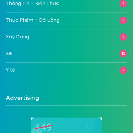
Thông Tin – Kiến Thức
2
Thực Phẩm – Đồ Uống
7
Xây Dựng
7
Xe
13
Y tế
7
Advertising