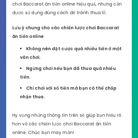
chơi Baccarat ăn tiền online hiệu quả, nhưng cần
được sử dụng đúng cách để tránh thua lỗ.
Lưu ý chung cho các chiến lược chơi Baccarat
ăn tiền online
Không nên đặt cược quá nhiều tiền ở một
ván chơi.
Ngừng chơi nếu bạn đã thua quá nhiều
tiền.
Chỉ chơi với số tiền mà bạn có thể chấp
nhận thua.
Hy vọng những thông tin trên sẽ giúp bạn hiểu rõ
hơn về các chiến lược chơi Baccarat ăn tiền
online. Chúc bạn may mắn!